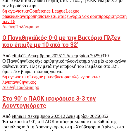
και πέναλτι του Λούκα Γιόβιτς στο… 104΄, η ΑΕΚ νίκησε 3-2 με
την Κραϊόβα στην...
6η αγωνιστικη
Conference League
League
phase
αεκ
ανατροπη
αποτεκεσματα
ζευγαρια νοκ αουτ
προκριση
φαση
των 16
Διεθνή
Ποδόσφαιρο
Ο Παναθηναϊκός 0-0 με την Βικτόρια Πλζεν
που έπαιζε με 10 από το 32’
Από
efthia
12 Δεκεμβρίου 2025
12 Δεκεμβρίου 2025
0
319
Ο Παναθηναϊκός είχε αριθμητικό πλεονέκτημα για μία ώρα αγώνα
απέναντι στην Πλζεν μετά την αποβολή του Γιεμέλκα στο 32’,
όμως δεν βρήκε τρόπους για να...
6η αγωνιστικη
League phase
βικτορια πλζεν
γιουροπα
λιγκ
παναθηναικος
Διεθνή
Ποδόσφαιρο
Στο 90’ ο ΠΑΟΚ ισοφάρισε 3-3 την
Λουντογκόρετς
Από
efthia
11 Δεκεμβρίου 2025
12 Δεκεμβρίου 2025
0
352
Έστω και στο 90’, ο ΠΑΟΚ κατάφερε να πάρει το βαθμό της
ισοπαλίας από τη Λουντογκόρετς στη «Χούβεφαρμα Αρίνα», στο