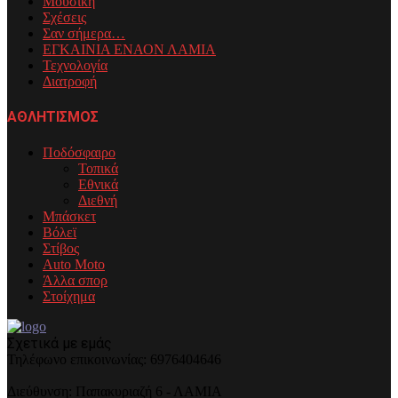
Μουσική
Σχέσεις
Σαν σήμερα…
ΕΓΚΑΙΝΙΑ ΕΝΑΟΝ ΛΑΜΙΑ
Τεχνολογία
Διατροφή
ΑΘΛΗΤΙΣΜΟΣ
Ποδόσφαιρο
Τοπικά
Εθνικά
Διεθνή
Μπάσκετ
Βόλεϊ
Στίβος
Auto Moto
Άλλα σπορ
Στοίχημα
Σχετικά με εμάς
Τηλέφωνo επικοινωνίας: 6976404646
Διεύθυνση: Παπακυριαζή 6 - ΛΑΜΙΑ