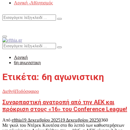
Αρχική -Αθλητισμός
Search
Search
for:
Primary
Menu
Search
Search
for:
Αρχική
6η αγωνιστικη
Ετικέτα: 6η αγωνιστικη
Διεθνή
Ποδόσφαιρο
Συναρπαστική ανατροπή από την ΑΕΚ και
πρόκριση στους «16» του Conference League!
Από
efthia
19 Δεκεμβρίου 2025
19 Δεκεμβρίου 2025
0
360
Με γκολ του Ντέρεκ Κουτέσα στο 8ο λεπτό των καθυστερήσεων