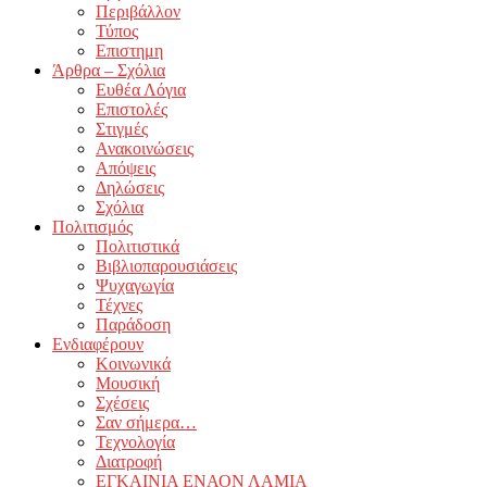
Περιβάλλον
Τύπος
Επιστημη
Άρθρα – Σχόλια
Ευθέα Λόγια
Επιστολές
Στιγμές
Ανακοινώσεις
Απόψεις
Δηλώσεις
Σχόλια
Πολιτισμός
Πολιτιστικά
Βιβλιοπαρουσιάσεις
Ψυχαγωγία
Τέχνες
Παράδοση
Ενδιαφέρουν
Κοινωνικά
Μουσική
Σχέσεις
Σαν σήμερα…
Τεχνολογία
Διατροφή
ΕΓΚΑΙΝΙΑ ΕΝΑΟΝ ΛΑΜΙΑ