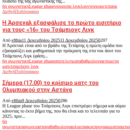
πλαίσιο της 6ης αγωνιστικής της...
6η αγωνιστικη
League phase
γιουροπα λιγκ
λουντογκορετς
παοκ
Διεθνή
Ποδόσφαιρο
Η Άρσεναλ εξασφάλισε το πρώτο εισιτήριο
για τους «16» του Τσάμπιονς Λιγκ
Από
efthia
11 Δεκεμβρίου 2025
11 Δεκεμβρίου 2025
0
207
Η Άρσεναλ είναι από το βράδυ της Τετάρτης η πρώτη ομάδα που
εξασφαλίζει και μαθηματικά την πρόκριση της στα νοκ άουτ του
Τσάμπιονς Λιγκ (φάση...
6η αγωνιστικη
League phase
αποτελεσματα
βαθμολογια
επομενα
ματς
τσαμπιονς λιγκ
Διεθνή
Ποδόσφαιρο
Σήμερα (17.00) το κρίσιμο ματς του
Ολυμπιακού στην Αστάνα
Από
efthia
9 Δεκεμβρίου 2025
0
286
Η League phase του Τσάμπιονς Λιγκ επιστρέφει σήμερα και αύριο
κάνοντας το έκτο βήμα της, που θα είναι και το τελευταίο για το
2025, πριν...
6η
αγωνιστικη
αγωνες
αστανα
βαθμολογια
ολυμπιακος
προγραμμα
τσαμπιο