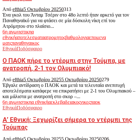
Από
efthia
5 Οκτωβρίου 2025
0
313
Ένα γκολ του Άνταμ Τσέριν στο 48ο λεπτό ήταν αρκετό για τον
Παναθηναϊκό για να φτάσει σε μία δύσκολη νίκη επί του
Ατρόμητου στο πλαίσιο...
6η αγωνιστικη
α
εθνική
αποτελεσματα
ατρομητος
βαθμολογια
επομενα
ματς
παναθηναικος
Εθνικά
Ποδόσφαιρο
Ο ΠΑΟΚ πήρε το ντέρμπι στην Τούμπα, με
ανατροπή, 2-1 τον Ολυμπιακό!
Από
efthia
5 Οκτωβρίου 2025
5 Οκτωβρίου 2025
0
279
Έβγαλε αντίδραση ο ΠΑΟΚ και μετά τα τελευταία ανεπιτυχή
αποτελέσματα κατάφερε να επικρατήσει με 2-1 του Ολυμπιακού –
και μάλιστα με ανατροπή στο σκορ –...
6η αγωνιστικη
α εθνική
αεκ
λεβαδειακος
νικες
παοκ
Εθνικά
Ποδόσφαιρο
Α’ Εθνική: Ξεχωρίζει σήμερα το ντέρμπι της
Τούμπας
Από
efthia
5 Οκτωβρίου 2025
5 Οκτωβρίου 2025
0
206