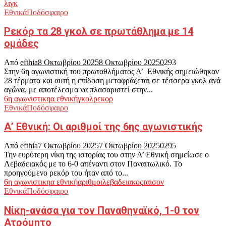
λιγκ
Εθνικά
Ποδόσφαιρο
Ρεκόρ τα 28 γκολ σε πρωτάθλημα με 14
ομάδες
Από
efthia
8 Οκτωβρίου 2025
8 Οκτωβρίου 2025
0
293
Στην 6η αγωνιστική του πρωταθλήματος Α’ Εθνικής σημειώθηκαν
28 τέρματα και αυτή η επίδοση μεταφράζεται σε τέσσερα γκολ ανά
αγώνα, με αποτέλεσμα να πλασαριστεί στην...
6η αγωνιστικη
α εθνική
γκολ
ρεκορ
Εθνικά
Ποδόσφαιρο
Α’ Εθνική: Οι αριθμοί της 6ης αγωνιστικής
Από
efthia
7 Οκτωβρίου 2025
7 Οκτωβρίου 2025
0
295
Την ευρύτερη νίκη της ιστορίας του στην Α’ Εθνική σημείωσε ο
Λεβαδειακός με το 6-0 απέναντι στον Παναιτωλικό. Το
προηγούμενο ρεκόρ του ήταν από το...
6η αγωνιστικη
α εθνική
αριθμοι
λεβαδειακος
ταισον
Εθνικά
Ποδόσφαιρο
Νίκη-ανάσα για τον Παναθηναϊκό, 1-0 τον
Ατρόμητο