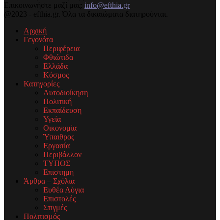
Επικοινωνήστε μαζί μας:
info@efthia.gr
@2023 - efthia.gr. Όλα τα δικαιώματα διατηρούνται.
Αρχική
Γεγονότα
Περιφέρεια
Φθιώτιδα
Ελλάδα
Κόσμος
Κατηγορίες
Αυτοδιοίκηση
Πολιτική
Εκπαίδευση
Υγεία
Οικονομία
Ύπαιθρος
Εργασία
Περιβάλλον
ΤΥΠΟΣ
Επιστημη
Άρθρα – Σχόλια
Ευθέα Λόγια
Επιστολές
Στιγμές
Πολιτισμός