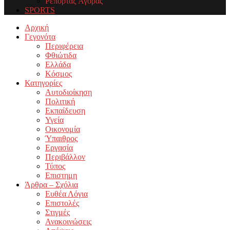
Ρεπορτάζ Αγοράς
SPORTS
Facebook
Twitter
Instagram
Youtube
Email
Αρχική
Γεγονότα
Περιφέρεια
Φθιώτιδα
Ελλάδα
Κόσμος
Κατηγορίες
Αυτοδιοίκηση
Πολιτική
Εκπαίδευση
Υγεία
Οικονομία
Ύπαιθρος
Εργασία
Περιβάλλον
Τύπος
Επιστημη
Άρθρα – Σχόλια
Ευθέα Λόγια
Επιστολές
Στιγμές
Ανακοινώσεις