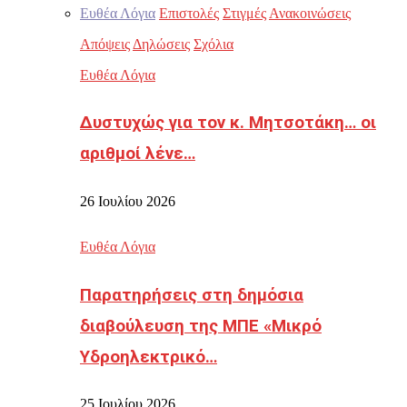
Ευθέα Λόγια
Επιστολές
Στιγμές
Ανακοινώσεις
Απόψεις
Δηλώσεις
Σχόλια
Ευθέα Λόγια
Δυστυχώς για τον κ. Μητσοτάκη… οι
αριθμοί λένε…
26 Ιουλίου 2026
Ευθέα Λόγια
Παρατηρήσεις στη δημόσια
διαβούλευση της ΜΠΕ «Μικρό
Υδροηλεκτρικό…
25 Ιουλίου 2026