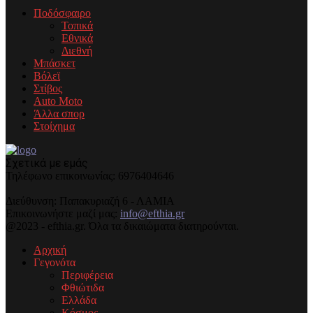
Ποδόσφαιρο
Τοπικά
Εθνικά
Διεθνή
Μπάσκετ
Βόλεϊ
Στίβος
Auto Moto
Άλλα σπορ
Στοίχημα
Σχετικά με εμάς
Τηλέφωνo επικοινωνίας: 6976404646
Διεύθυνση: Παπακυριαζή 6 - ΛΑΜΙΑ
Επικοινωνήστε μαζί μας:
info@efthia.gr
@2023 - efthia.gr. Όλα τα δικαιώματα διατηρούνται.
Αρχική
Γεγονότα
Περιφέρεια
Φθιώτιδα
Ελλάδα
Κόσμος