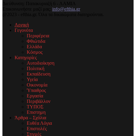
Διεύθυνση: Παπακυριαζή 6 - ΛΑΜΙΑ
Επικοινωνήστε μαζί μας:
info@efthia.gr
@2023 - efthia.gr. Όλα τα δικαιώματα διατηρούνται.
Αρχική
Γεγονότα
Περιφέρεια
Φθιώτιδα
Ελλάδα
Κόσμος
Κατηγορίες
Αυτοδιοίκηση
Πολιτική
Εκπαίδευση
Υγεία
Οικονομία
Ύπαιθρος
Εργασία
Περιβάλλον
ΤΥΠΟΣ
Επιστημη
Άρθρα – Σχόλια
Ευθέα Λόγια
Επιστολές
Στιγμές