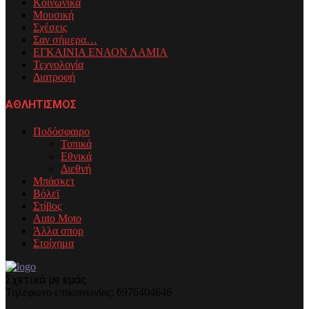
Κοινωνικά
Μουσική
Σχέσεις
Σαν σήμερα…
ΕΓΚΑΙΝΙΑ ΕΝΑΟΝ ΛΑΜΙΑ
Τεχνολογία
Διατροφή
ΑΘΛΗΤΙΣΜΟΣ
Ποδόσφαιρο
Τοπικά
Εθνικά
Διεθνή
Μπάσκετ
Βόλεϊ
Στίβος
Auto Moto
Άλλα σπορ
Στοίχημα
Σχετικά με εμάς
Τηλέφωνo επικοινωνίας: 6976404646