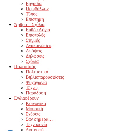
Εργασία
Περιβάλλον
Τύπος
Επιστημη
Άρθρα – Σχόλια
Ευθέα Λόγια
Επιστολές
Στιγμές
Ανακοινώσεις
Απόψεις
Δηλώσεις
Σχόλια
Πολιτισμός
Πολιτιστικά
Βιβλιοπαρουσιάσεις
Ψυχαγωγία
Τέχνες
Παράδοση
Ενδιαφέρουν
Κοινωνικά
Μουσική
Σχέσεις
Σαν σήμερα…
Τεχνολογία
Διατροφή