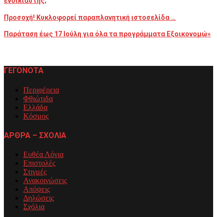
ενοικιαστής;
Προσοχή! Κυκλοφορεί παραπλανητική ιστοσελίδα …
Παράταση έως 17 Ιούλη για όλα τα προγράμματα Εξοικονομώ»
ΓΕΓΟΝΟΤΑ
Περιφέρεια
Φθιώτιδα
Ελλάδα
Κόσμος
ΑΡΘΡΑ – ΣΧΟΛΙΑ
Ευθέα Λόγια
Επιστολές
Στιγμές
Ανακοινώσεις
Απόψεις
Δηλώσεις
Σχόλια