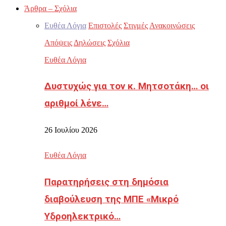
Άρθρα – Σχόλια
Ευθέα Λόγια
Επιστολές
Στιγμές
Ανακοινώσεις
Απόψεις
Δηλώσεις
Σχόλια
Ευθέα Λόγια
Δυστυχώς για τον κ. Μητσοτάκη… οι
αριθμοί λένε…
26 Ιουλίου 2026
Ευθέα Λόγια
Παρατηρήσεις στη δημόσια
διαβούλευση της ΜΠΕ «Μικρό
Υδροηλεκτρικό…