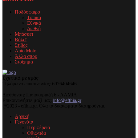
Ποδόσφαιρο
Τοπικά
Εθνικά
Διεθνή
Μπάσκετ
Βόλεϊ
Στίβος
Auto Moto
Άλλα σπορ
Στοίχημα
Σχετικά με εμάς
Τηλέφωνo επικοινωνίας: 6976404646
Διεύθυνση: Παπακυριαζή 6 - ΛΑΜΙΑ
Επικοινωνήστε μαζί μας:
info@efthia.gr
@2023 - efthia.gr. Όλα τα δικαιώματα διατηρούνται.
Αρχική
Γεγονότα
Περιφέρεια
Φθιώτιδα