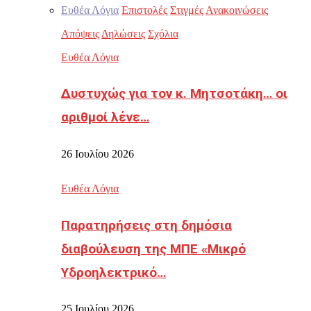
Ευθέα Λόγια
Επιστολές
Στιγμές
Ανακοινώσεις
Απόψεις
Δηλώσεις
Σχόλια
Ευθέα Λόγια
Δυστυχώς για τον κ. Μητσοτάκη… οι
αριθμοί λένε…
26 Ιουλίου 2026
Ευθέα Λόγια
Παρατηρήσεις στη δημόσια
διαβούλευση της ΜΠΕ «Μικρό
Υδροηλεκτρικό…
25 Ιουλίου 2026