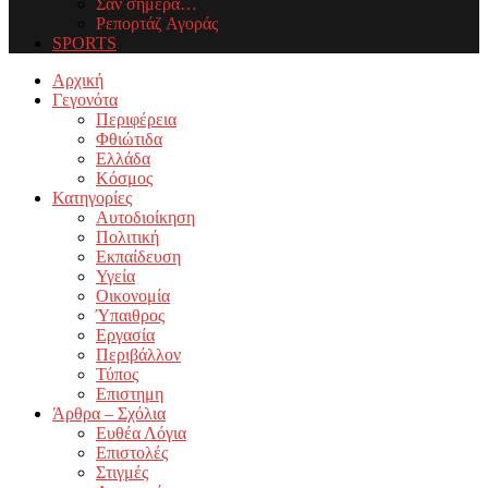
Σαν σήμερα…
Ρεπορτάζ Αγοράς
SPORTS
Facebook
Twitter
Instagram
Youtube
Email
Αρχική
Γεγονότα
Περιφέρεια
Φθιώτιδα
Ελλάδα
Κόσμος
Κατηγορίες
Αυτοδιοίκηση
Πολιτική
Εκπαίδευση
Υγεία
Οικονομία
Ύπαιθρος
Εργασία
Περιβάλλον
Τύπος
Επιστημη
Άρθρα – Σχόλια
Ευθέα Λόγια
Επιστολές
Στιγμές