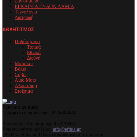
Σαν σήμερα…
ΕΓΚΑΙΝΙΑ ΕΝΑΟΝ ΛΑΜΙΑ
Τεχνολογία
Διατροφή
ΑΘΛΗΤΙΣΜΟΣ
Ποδόσφαιρο
Τοπικά
Εθνικά
Διεθνή
Μπάσκετ
Βόλεϊ
Στίβος
Auto Moto
Άλλα σπορ
Στοίχημα
Σχετικά με εμάς
Τηλέφωνo επικοινωνίας: 6976404646
Διεύθυνση: Παπακυριαζή 6 - ΛΑΜΙΑ
Επικοινωνήστε μαζί μας:
info@efthia.gr
@2023 - efthia.gr. Όλα τα δικαιώματα διατηρούνται.