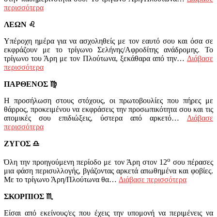
περισσότερα
ΛΕΩΝ
♌
Υπέροχη ημέρα για να ασχοληθείς με τον εαυτό σου και όσα σε
εκφράζουν με το τρίγωνο Σελήνης/Αφροδίτης ανάδρομης. Το
τρίγωνο του Άρη με τον Πλούτωνα, ξεκάθαρα από την…
Διάβασε
περισσότερα
ΠΑΡΘΕΝΟΣ
♍
Η προσήλωση στους στόχους, οι πρωτοβουλίες που πήρες με
θάρρος, προκειμένου να εκφράσεις την προσωπικότητα σου και τις
ατομικές σου επιδιώξεις, ύστερα από αρκετό…
Διάβασε
περισσότερα
ΖΥΓΟΣ
♎
ο
Όλη την προηγούμενη περίοδο με τον Άρη στον 12
σου πέρασες
μια φάση περισυλλογής, βγάζοντας αρκετά απωθημένα και φοβίες.
Με το τρίγωνο Άρη/Πλούτωνα θα…
Διάβασε περισσότερα
ΣΚΟΡΠΙΟΣ
♏
Είσαι από εκείνους/ες που έχεις την υπομονή να περιμένεις να