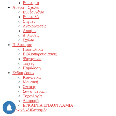
Επιστημη
Άρθρα – Σχόλια
Ευθέα Λόγια
Επιστολές
Στιγμές
Ανακοινώσεις
Απόψεις
Δηλώσεις
Σχόλια
Πολιτισμός
Πολιτιστικά
Βιβλιοπαρουσιάσεις
Ψυχαγωγία
Τέχνες
Παράδοση
Ενδιαφέρουν
Κοινωνικά
Μουσική
Σχέσεις
Σαν σήμερα…
Τεχνολογία
Διατροφή
ΕΓΚΑΙΝΙΑ ΕΝΑΟΝ ΛΑΜΙΑ
Αρχική -Αθλητισμός