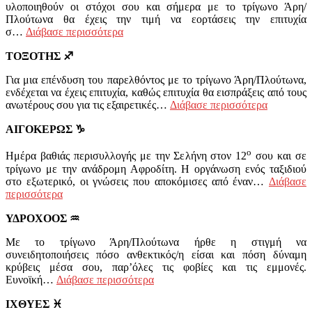
υλοποιηθούν οι στόχοι σου και σήμερα με το τρίγωνο Άρη/
Πλούτωνα θα έχεις την τιμή να εορτάσεις την επιτυχία
σ…
Διάβασε περισσότερα
ΤΟΞΟΤΗΣ
♐
Για μια επένδυση του παρελθόντος με το τρίγωνο Άρη/Πλούτωνα,
ενδέχεται να έχεις επιτυχία, καθώς επιτυχία θα εισπράξεις από τους
ανωτέρους σου για τις εξαιρετικές…
Διάβασε περισσότερα
ΑΙΓΟΚΕΡΩΣ
♑
ο
Ημέρα βαθιάς περισυλλογής με την Σελήνη στον 12
σου και σε
τρίγωνο με την ανάδρομη Αφροδίτη. Η οργάνωση ενός ταξιδιού
στο εξωτερικό, οι γνώσεις που αποκόμισες από έναν…
Διάβασε
περισσότερα
ΥΔΡΟΧΟΟΣ
♒
Με το τρίγωνο Άρη/Πλούτωνα ήρθε η στιγμή να
συνειδητοποιήσεις πόσο ανθεκτικός/η είσαι και πόση δύναμη
κρύβεις μέσα σου, παρ’όλες τις φοβίες και τις εμμονές.
Ευνοϊκή…
Διάβασε περισσότερα
ΙΧΘΥΕΣ
♓