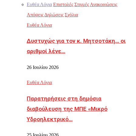
Ευθέα Λόγια
Επιστολές
Στιγμές
Ανακοινώσεις
Απόψεις
Δηλώσεις
Σχόλια
Ευθέα Λόγια
Δυστυχώς για τον κ. Μητσοτάκη… οι
αριθμοί λένε…
26 Ιουλίου 2026
Ευθέα Λόγια
Παρατηρήσεις στη δημόσια
διαβούλευση της ΜΠΕ «Μικρό
Υδροηλεκτρικό…
25 Ιουλίου 2026