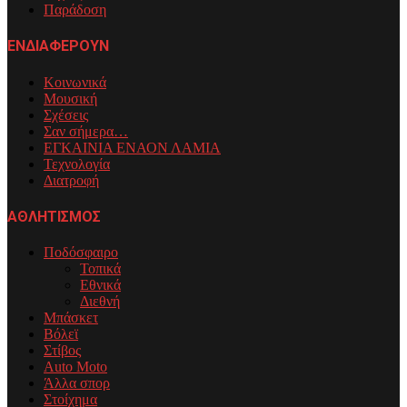
Παράδοση
ΕΝΔΙΑΦΕΡΟΥΝ
Κοινωνικά
Μουσική
Σχέσεις
Σαν σήμερα…
ΕΓΚΑΙΝΙΑ ΕΝΑΟΝ ΛΑΜΙΑ
Τεχνολογία
Διατροφή
ΑΘΛΗΤΙΣΜΟΣ
Ποδόσφαιρο
Τοπικά
Εθνικά
Διεθνή
Μπάσκετ
Βόλεϊ
Στίβος
Auto Moto
Άλλα σπορ
Στοίχημα