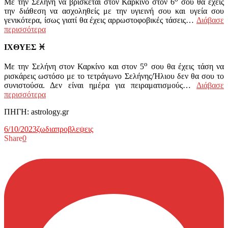
Με την Σελήνη να βρίσκεται στον Καρκίνο στον 6
σου θα έχεις
την διάθεση να ασχοληθείς με την υγιεινή σου και υγεία σου
γενικότερα, ίσως γιατί θα έχεις αρρωστοφοβικές τάσεις…
Διάβασε
περισσότερα
ΙΧΘΥΕΣ
♓
ο
Με την Σελήνη στον Καρκίνο και στον 5
σου θα έχεις τάση να
ρισκάρεις ωστόσο με το τετράγωνο Σελήνης/Ήλιου δεν θα σου το
συνιστούσα. Δεν είναι ημέρα για πειραματισμούς…
Διάβασε
περισσότερα
ΠΗΓΗ: astrology.gr
6/10/2023
ζωδια
προβλεψεις
Share
0