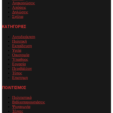
Ανακοινώσεις
Απόψεις
Δηλώσεις
Σχόλια
ΚΑΤΗΓΟΡΙΕΣ
Αυτοδιοίκηση
Πολιτική
Εκπαίδευση
Υγεία
Οικονομία
Ύπαιθρος
Εργασία
Περιβάλλον
Τύπος
Επιστημη
ΠΟΛΙΤΙΣΜΟΣ
Πολιτιστικά
Βιβλιοπαρουσιάσεις
Ψυχαγωγία
Τέχνες