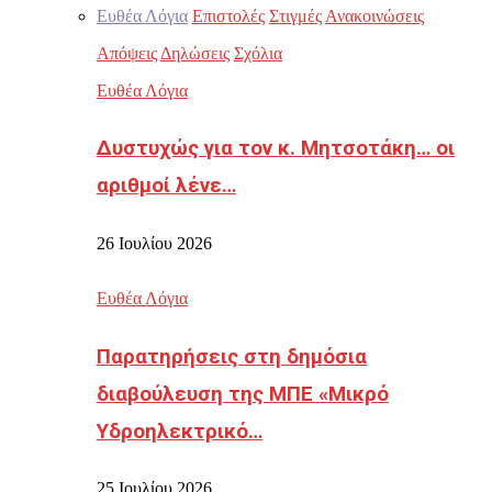
Ευθέα Λόγια
Επιστολές
Στιγμές
Ανακοινώσεις
Απόψεις
Δηλώσεις
Σχόλια
Ευθέα Λόγια
Δυστυχώς για τον κ. Μητσοτάκη… οι
αριθμοί λένε…
26 Ιουλίου 2026
Ευθέα Λόγια
Παρατηρήσεις στη δημόσια
διαβούλευση της ΜΠΕ «Μικρό
Υδροηλεκτρικό…
25 Ιουλίου 2026