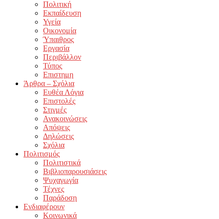
Πολιτική
Εκπαίδευση
Υγεία
Οικονομία
Ύπαιθρος
Εργασία
Περιβάλλον
Τύπος
Επιστημη
Άρθρα – Σχόλια
Ευθέα Λόγια
Επιστολές
Στιγμές
Ανακοινώσεις
Απόψεις
Δηλώσεις
Σχόλια
Πολιτισμός
Πολιτιστικά
Βιβλιοπαρουσιάσεις
Ψυχαγωγία
Τέχνες
Παράδοση
Ενδιαφέρουν
Κοινωνικά