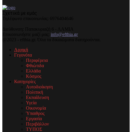
Σχετικά με εμάς
Τηλέφωνo επικοινωνίας: 6976404646
Διεύθυνση: Παπακυριαζή 6 - ΛΑΜΙΑ
Επικοινωνήστε μαζί μας:
info@efthia.gr
@2023 - efthia.gr. Όλα τα δικαιώματα διατηρούνται.
Αρχική
Γεγονότα
Περιφέρεια
Φθιώτιδα
Ελλάδα
Κόσμος
Κατηγορίες
Αυτοδιοίκηση
Πολιτική
Εκπαίδευση
Υγεία
Οικονομία
Ύπαιθρος
Εργασία
Περιβάλλον
ΤΥΠΟΣ