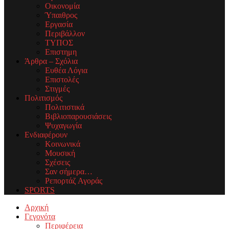
Οικονομία
Ύπαιθρος
Εργασία
Περιβάλλον
ΤΥΠΟΣ
Επιστημη
Άρθρα – Σχόλια
Ευθέα Λόγια
Επιστολές
Στιγμές
Πολιτισμός
Πολιτιστικά
Βιβλιοπαρουσιάσεις
Ψυχαγωγία
Ενδιαφέρουν
Κοινωνικά
Μουσική
Σχέσεις
Σαν σήμερα…
Ρεπορτάζ Αγοράς
SPORTS
Facebook
Twitter
Instagram
Youtube
Email
Αρχική
Γεγονότα
Περιφέρεια