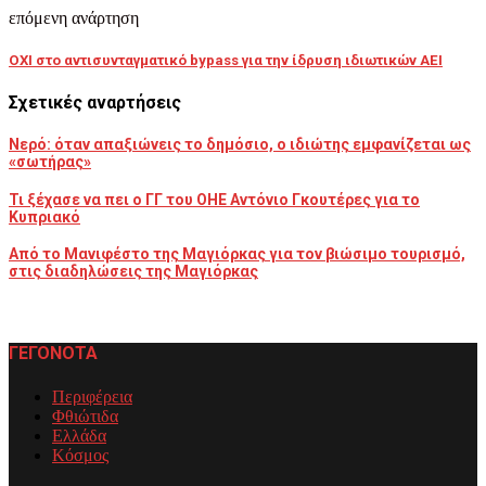
επόμενη ανάρτηση
ΟΧΙ στο αντισυνταγματικό bypass για την ίδρυση ιδιωτικών ΑΕΙ
Σχετικές αναρτήσεις
Νερό: όταν απαξιώνεις το δημόσιο, ο ιδιώτης εμφανίζεται ως
«σωτήρας»
Τι ξέχασε να πει ο ΓΓ του ΟΗΕ Αντόνιο Γκουτέρες για το
Κυπριακό
Από το Μανιφέστο της Μαγιόρκας για τον βιώσιμο τουρισμό,
στις διαδηλώσεις της Μαγιόρκας
ΓΕΓΟΝΟΤΑ
Περιφέρεια
Φθιώτιδα
Ελλάδα
Κόσμος