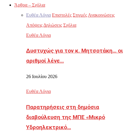
Άρθρα – Σχόλια
Ευθέα Λόγια
Επιστολές
Στιγμές
Ανακοινώσεις
Απόψεις
Δηλώσεις
Σχόλια
Ευθέα Λόγια
Δυστυχώς για τον κ. Μητσοτάκη… οι
αριθμοί λένε…
26 Ιουλίου 2026
Ευθέα Λόγια
Παρατηρήσεις στη δημόσια
διαβούλευση της ΜΠΕ «Μικρό
Υδροηλεκτρικό…