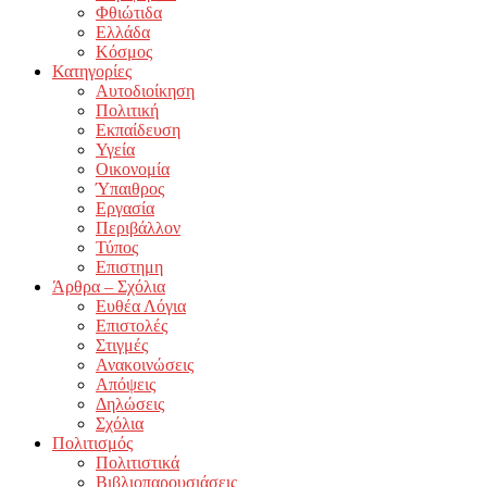
Φθιώτιδα
Ελλάδα
Κόσμος
Κατηγορίες
Αυτοδιοίκηση
Πολιτική
Εκπαίδευση
Υγεία
Οικονομία
Ύπαιθρος
Εργασία
Περιβάλλον
Τύπος
Επιστημη
Άρθρα – Σχόλια
Ευθέα Λόγια
Επιστολές
Στιγμές
Ανακοινώσεις
Απόψεις
Δηλώσεις
Σχόλια
Πολιτισμός
Πολιτιστικά
Βιβλιοπαρουσιάσεις