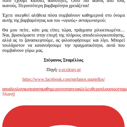
πολύ έχουμε κάποιες ικανότητες. Ούτε πιο ικανός από τους
ικανούς. Περισσότερη βαρβαρότητα χρειάζεται!
Έχετε σκεφθεί αλήθεια πόσα συμβαίνουν καθημερινά στο όνομα
αυτής της βαρβαρότητας και του «υγιούς» ανταγωνισμού;
Θα μου πείτε, κάτι μας είπες τώρα, πράγματα χιλιοειπωμένα…
Ναι, βρισκόμαστε στην εποχή της πλήρους αποιδεολογικοποίησης,
αλλά ας το ξανασκεφτούμε, ας φιλοσοφήσουμε και λίγο. Μπορεί
τουλάχιστον να κατανοήσουμε την πραγματικότητα, αυτά που
συμβαίνουν γύρω μας.
Στέφανος Σταμέλλος
Πηγή:
e-ecology.gr
https://www.facebook.com/stefanos.stamellos/
αποιδεολογικοποιηση
καθημερινοτητα
νεοφιλελευθερο
πλουσιος
σταμ
Share
0