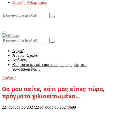
Αρχική -Αθλητισμός
Search
Search
for:
Primary
Menu
Search
Search
for:
Αρχική
Άρθρα - Σχόλια
Απόψεις
Θα μου πείτε, κάτι μας είπες τώρα, πράγματα
χιλιοειπωμένα…
Απόψεις
Θα μου πείτε, κάτι μας είπες τώρα,
πράγματα χιλιοειπωμένα…
22 Ιανουαρίου 2024
22 Ιανουαρίου 2024
0
699