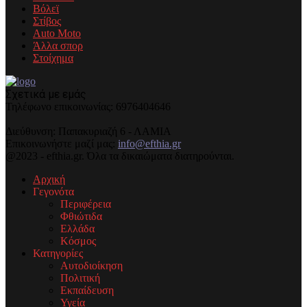
Βόλεϊ
Στίβος
Auto Moto
Άλλα σπορ
Στοίχημα
Σχετικά με εμάς
Τηλέφωνo επικοινωνίας: 6976404646
Διεύθυνση: Παπακυριαζή 6 - ΛΑΜΙΑ
Επικοινωνήστε μαζί μας:
info@efthia.gr
@2023 - efthia.gr. Όλα τα δικαιώματα διατηρούνται.
Αρχική
Γεγονότα
Περιφέρεια
Φθιώτιδα
Ελλάδα
Κόσμος
Κατηγορίες
Αυτοδιοίκηση
Πολιτική
Εκπαίδευση
Υγεία