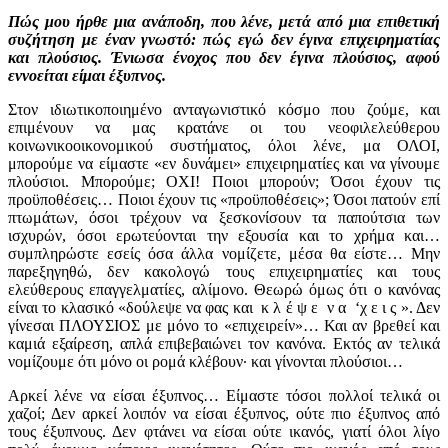
Πώς μου ήρθε μια ανάποδη, που λένε, μετά από μια επιθετική
συζήτηση με έναν γνωστό: πώς εγώ δεν έγινα επιχειρηματίας
και πλούσιος. Ένιωσα ένοχος που δεν έγινα πλούσιος, αφού
εννοείται είμαι έξυπνος.
Στον ιδιωτικοποιημένο ανταγωνιστικό κόσμο που ζούμε, και
επιμένουν να μας κρατάνε οι του νεοφιλελεύθερου
κοινωνικοοικονομικού συστήματος, όλοι λένε, μα ΟΛΟΙ,
μπορούμε να είμαστε «εν δυνάμει» επιχειρηματίες και να γίνουμε
πλούσιοι. Μπορούμε; ΟΧΙ! Ποιοι μπορούν; Όσοι έχουν τις
προϋποθέσεις… Ποιοι έχουν τις «προϋποθέσεις»; Όσοι πατούν επί
πτωμάτων, όσοι τρέχουν να ξεσκονίσουν τα παπούτσια των
ισχυρών, όσοι ερωτεύονται την εξουσία και το χρήμα και…
συμπληρώστε εσείς όσα άλλα νομίζετε, μέσα θα είστε… Μην
παρεξηγηθώ, δεν κακολογώ τους επιχειρηματίες και τους
ελεύθερους επαγγελματίες, αλίμονο. Θεωρώ όμως ότι ο κανόνας
είναι το κλασικό «δούλεψε να φας και κ λ έ ψ ε ν α ‘χ ε ι ς ». Δεν
γίνεσαι ΠΛΟΥΣΙΟΣ με μόνο το «επιχειρείν»… Και αν βρεθεί και
καμιά εξαίρεση, απλά επιβεβαιώνει τον κανόνα. Εκτός αν τελικά
νομίζουμε ότι μόνο οι ρομά κλέβουν∙ και γίνονται πλούσιοι…
Αρκεί λένε να είσαι έξυπνος… Είμαστε τόσοι πολλοί τελικά οι
χαζοί; Δεν αρκεί λοιπόν να είσαι έξυπνος, ούτε πιο έξυπνος από
τους έξυπνους. Δεν φτάνει να είσαι ούτε ικανός, γιατί όλοι λίγο