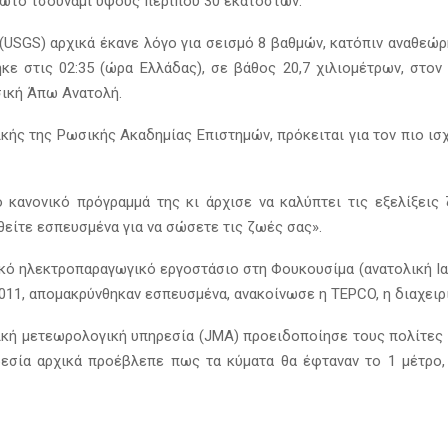
ρώτο τσουνάμι ύψους περίπου 30 εκατοστών.
USGS) αρχικά έκανε λόγο για σεισμό 8 βαθμών, κατόπιν αναθεώρη
κε στις 02:35 (ώρα Ελλάδας), σε βάθος 20,7 χιλιομέτρων, στο
σική Άπω Ανατολή.
ής της Ρωσικής Ακαδημίας Επιστημών, πρόκειται για τον πιο ισ
κανονικό πρόγραμμά της κι άρχισε να καλύπτει τις εξελίξεις 
είτε εσπευσμένα για να σώσετε τις ζωές σας».
κό ηλεκτροπαραγωγικό εργοστάσιο στη Φουκουσίμα (ανατολική Ιαπ
011, απομακρύνθηκαν εσπευσμένα, ανακοίνωσε η TEPCO, η διαχειρί
ική μετεωρολογική υπηρεσία (JMA) προειδοποίησε τους πολίτες 
ρεσία αρχικά προέβλεπε πως τα κύματα θα έφταναν το 1 μέτρο