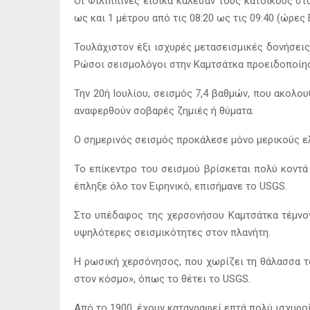
Οι Φιλιππίνες ειδικά κάλεσαν τους κατοίκους σ
ως και 1 μέτρου από τις 08:20 ως τις 09:40 (ώρε
Τουλάχιστον έξι ισχυρές μετασεισμικές δονήσεις
Ρώσοι σεισμολόγοι στην Καμτσάτκα προειδοποίησ
Την 20ή Ιουλίου, σεισμός 7,4 βαθμών, που ακολο
αναφερθούν σοβαρές ζημιές ή θύματα.
Ο σημερινός σεισμός προκάλεσε μόνο μερικούς ελ
Το επίκεντρο του σεισμού βρίσκεται πολύ κοντ
έπληξε όλο τον Ειρηνικό, επισήμανε το USGS.
Στο υπέδαφος της χερσονήσου Καμτσάτκα τέμνοντα
υψηλότερες σεισμικότητες στον πλανήτη.
Η ρωσική χερσόνησος, που χωρίζει τη θάλασσα το
στον κόσμο», όπως το θέτει το USGS.
Από το 1900, έχουν καταγραφεί επτά πολύ ισχυρο