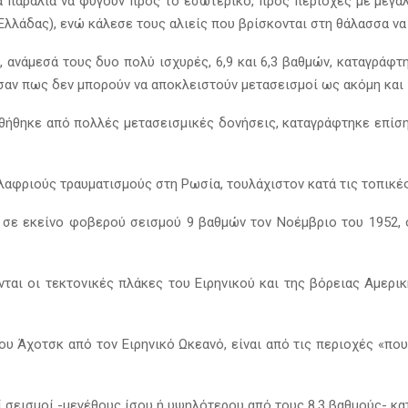
τα παράλια να φύγουν προς το εσωτερικό, προς περιοχές με μεγ
ς Ελλάδας), ενώ κάλεσε τους αλιείς που βρίσκονται στη θάλασσα ν
, ανάμεσά τους δυο πολύ ισχυρές, 6,9 και 6,3 βαθμών, καταγράφτ
αν πως δεν μπορούν να αποκλειστούν μετασεισμοί ως ακόμη και 7
υθήθηκε από πολλές μετασεισμικές δονήσεις, καταγράφτηκε επίσ
αφριούς τραυματισμούς στη Ρωσία, τουλάχιστον κατά τις τοπικές
ά σε εκείνο φοβερού σεισμού 9 βαθμών τον Νοέμβριο του 1952,
ι οι τεκτονικές πλάκες του Ειρηνικού και της βόρειας Αμερική
υ Άχοτσκ από τον Ειρηνικό Ωκεανό, είναι από τις περιοχές «πο
ί σεισμοί -μεγέθους ίσου ή υψηλότερου από τους 8,3 βαθμούς- κα