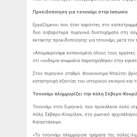
Προειδοποίηση για τσουνάμι στην Ιαπωνία
Εργαζόμενοι που ήταν παρόντες στο κατεστραμμέ
δυο σοβαρότερα πυρηνικά δυστυχήματα στη σύγχ
έκτακτης προειδοποίησης για τσουνάμι, μετά τον 
«Απομακρύναμε εσπευσμένα όλους τους εργάτες 
ότι «ουδεμία ανωμαλία παρατηρήθηκε» στην εγκατ
Στον πυρηνικό σταθμό Φουκουσίμα Νταϊίτσι βρίσ
καταστροφή εξαιτίας του ιστορικού σεισμού και τ
Τσουνάμι πλημμυρίζει την πόλη Σέβερο-Κουρί
Τσουνάμι στον Ειρηνικό, που προκάλεσε πολύ ισ
πόλη Σέβερο-Κουρίλσκ, στο ρωσικό αρχιπέλαγος
Καταστάσεων.
«Το τσουνάμι πλημμύρισε τμήματα της πόλης-λι