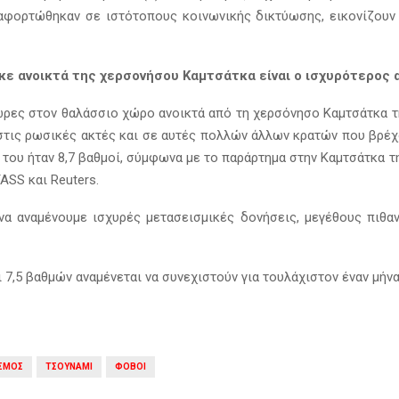
ταφορτώθηκαν σε ιστότοπους κοινωνικής δικτύωσης, εικονίζουν 
ε ανοικτά της χερσονήσου Καμτσάτκα είναι ο ισχυρότερος 
ρες στον θαλάσσιο χώρο ανοικτά από τη χερσόνησο Καμτσάτκα τ
 στις ρωσικές ακτές και σε αυτές πολλών άλλων κρατών που βρέχ
ς του ήταν 8,7 βαθμοί, σύμφωνα με το παράρτημα στην Καμτσάτκα
ASS και Reuters.
να αναμένουμε ισχυρές μετασεισμικές δονήσεις, μεγέθους πιθαν
 7,5 βαθμών αναμένεται να συνεχιστούν για τουλάχιστον έναν μήνα
ΙΣΜΟΣ
ΤΣΟΥΝΑΜΙ
ΦΟΒΟΙ