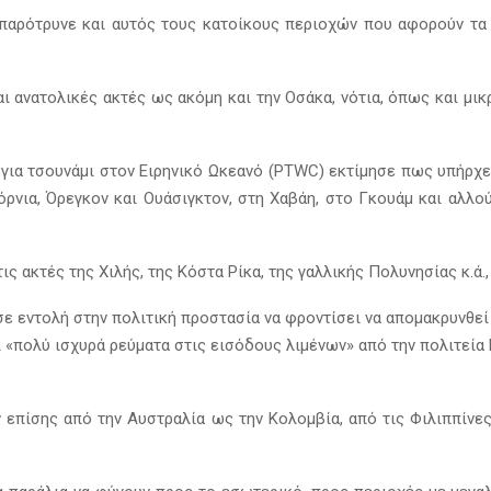
παρότρυνε και αυτός τους κατοίκους περιοχών που αφορούν τα 
 ανατολικές ακτές ως ακόμη και την Οσάκα, νότια, όπως και μικ
 για τσουνάμι στον Ειρηνικό Ωκεανό (PTWC) εκτίμησε πως υπήρχε
όρνια, Όρεγκον και Ουάσιγκτον, στη Χαβάη, στο Γκουάμ και αλλού
ις ακτές της Χιλής, της Κόστα Ρίκα, της γαλλικής Πολυνησίας κ.ά.
σε εντολή στην πολιτική προστασία να φροντίσει να απομακρυνθεί
«πολύ ισχυρά ρεύματα στις εισόδους λιμένων» από την πολιτεία
 επίσης από την Αυστραλία ως την Κολομβία, από τις Φιλιππίνες