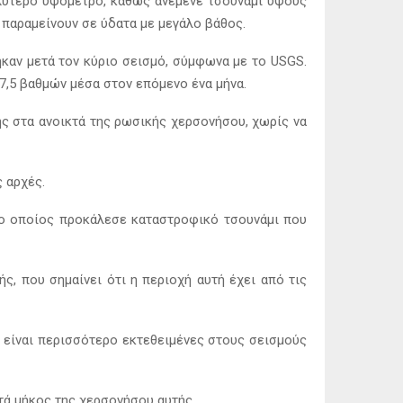
αλύτερο υψόμετρο, καθώς ανέμενε τσουνάμι ύψους
α παραμείνουν σε ύδατα με μεγάλο βάθος.
ηκαν μετά τον κύριο σεισμό, σύμφωνα με το USGS.
,5 βαθμών μέσα στον επόμενο ένα μήνα.
ης στα ανοικτά της ρωσικής χερσονήσου, χωρίς να
 αρχές.
 ο οποίος προκάλεσε καταστροφικό τσουνάμι που
ς, που σημαίνει ότι η περιοχή αυτή έχει από τις
υ είναι περισσότερο εκτεθειμένες στους σεισμούς
τά μήκος της χερσονήσου αυτής.