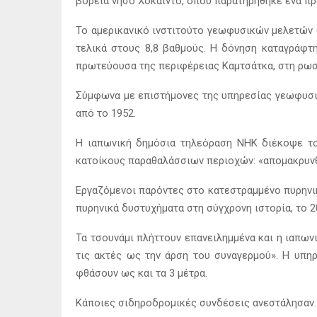
βόρεια νήσο Χοκάιντο, όπου παρατηρήθηκε ένα π
Το αμερικανικό ινστιτούτο γεωφυσικών μελετών (
τελικά στους 8,8 βαθμούς. Η δόνηση καταγράφτη
πρωτεύουσα της περιφέρειας Καμτσάτκα, στη ρω
Σύμφωνα με επιστήμονες της υπηρεσίας γεωφυσικ
από το 1952.
Η ιαπωνική δημόσια τηλεόραση NHK διέκοψε το 
κατοίκους παραθαλάσσιων περιοχών: «απομακρυνθ
Εργαζόμενοι παρόντες στο κατεστραμμένο πυρηνι
πυρηνικά δυστυχήματα στη σύγχρονη ιστορία, το 2
Τα τσουνάμι πλήττουν επανειλημμένα και η ιαπων
τις ακτές ως την άρση του συναγερμού». Η υπη
φθάσουν ως και τα 3 μέτρα.
Κάποιες σιδηροδρομικές συνδέσεις ανεστάλησαν.