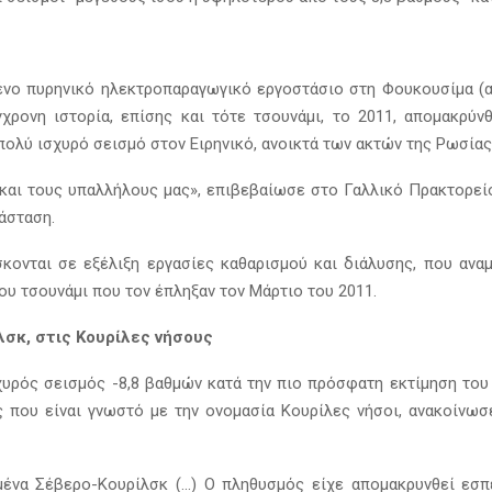
νο πυρηνικό ηλεκτροπαραγωγικό εργοστάσιο στη Φουκουσίμα (ανα
ρονη ιστορία, επίσης και τότε τσουνάμι, το 2011, απομακρύν
πολύ ισχυρό σεισμό στον Ειρηνικό, ανοικτά των ακτών της Ρωσίας,
και τους υπαλλήλους μας», επιβεβαίωσε στο Γαλλικό Πρακτορ
άσταση.
κονται σε εξέλιξη εργασίες καθαρισμού και διάλυσης, που αναμ
ου τσουνάμι που τον έπληξαν τον Μάρτιο του 2011.
λσκ, στις Κουρίλες νήσους
χυρός σεισμός -8,8 βαθμών κατά την πιο πρόσφατη εκτίμηση του
 που είναι γνωστό με την ονομασία Κουρίλες νήσοι, ανακοίνω
μένα Σέβερο-Κουρίλσκ (…) Ο πληθυσμός είχε απομακρυνθεί εσ