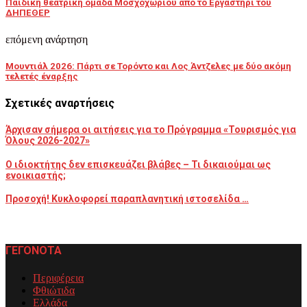
Παιδική θεατρική ομάδα Μοσχοχωρίου από το Εργαστήρι του
ΔΗΠΕΘΕΡ
επόμενη ανάρτηση
Μουντιάλ 2026: Πάρτι σε Τορόντο και Λος Άντζελες με δύο ακόμη
τελετές έναρξης
Σχετικές αναρτήσεις
Άρχισαν σήμερα οι αιτήσεις για το Πρόγραμμα «Τουρισμός για
Όλους 2026-2027»
Ο ιδιοκτήτης δεν επισκευάζει βλάβες – Τι δικαιούμαι ως
ενοικιαστής;
Προσοχή! Κυκλοφορεί παραπλανητική ιστοσελίδα …
ΓΕΓΟΝΟΤΑ
Περιφέρεια
Φθιώτιδα
Ελλάδα