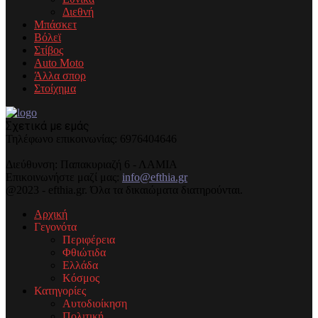
Διεθνή
Μπάσκετ
Βόλεϊ
Στίβος
Auto Moto
Άλλα σπορ
Στοίχημα
Σχετικά με εμάς
Τηλέφωνo επικοινωνίας: 6976404646
Διεύθυνση: Παπακυριαζή 6 - ΛΑΜΙΑ
Επικοινωνήστε μαζί μας:
info@efthia.gr
@2023 - efthia.gr. Όλα τα δικαιώματα διατηρούνται.
Αρχική
Γεγονότα
Περιφέρεια
Φθιώτιδα
Ελλάδα
Κόσμος
Κατηγορίες
Αυτοδιοίκηση
Πολιτική