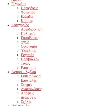
Γεγονότα
Περιφέρεια
Φθιώτιδα
Ελλάδα
Κόσμος
Κατηγορίες
Αυτοδιοίκηση
Πολιτική
Εκπαίδευση
Υγεία
Οικονομία
Ύπαιθρος
Εργασία
Περιβάλλον
Τύπος
Επιστημη
Άρθρα – Σχόλια
Ευθέα Λόγια
Επιστολές
Στιγμές
Ανακοινώσεις
Απόψεις
Δηλώσεις
Σχόλια
Πολιτισμός