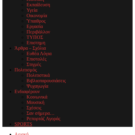
Εκπαίδευση
Υγεία
Οικονομία
Ύπαιθρος
Εργασία
Περιβάλλον
ΤΥΠΟΣ
Επιστημη
Άρθρα – Σχόλια
Ευθέα Λόγια
Επιστολές
Στιγμές
Πολιτισμός
Πολιτιστικά
Βιβλιοπαρουσιάσεις
Ψυχαγωγία
Ενδιαφέρουν
Κοινωνικά
Μουσική
Σχέσεις
Σαν σήμερα…
Ρεπορτάζ Αγοράς
SPORTS
Facebook
Twitter
Instagram
Youtube
Email
Αρχική