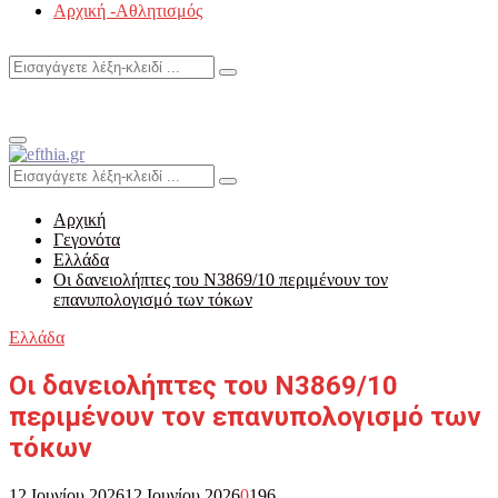
Αρχική -Αθλητισμός
Search
Search
for:
Primary
Menu
Search
Search
for:
Αρχική
Γεγονότα
Ελλάδα
Οι δανειολήπτες του Ν3869/10 περιμένουν τον
επανυπολογισμό των τόκων
Ελλάδα
Οι δανειολήπτες του Ν3869/10
περιμένουν τον επανυπολογισμό των
τόκων
12 Ιουνίου 2026
12 Ιουνίου 2026
0
196