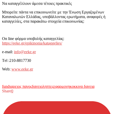
Να καταγγέλλουν άμεσα τέτοιες πρακτικές
Μπορείτε πάντα να επικοινωνείτε με την Ένωση Εργαζομένων
Καταναλωτών Ελλάδας, υποβάλλοντας ερωτήματα, αναφορές ή
καταγγελίες, στα παρακάτω στοιχεία επικοινωνίας:
On line φόρμα υποβολής καταγγελίας:
https://eeke.gr/epikinonia/kataggelies/
e-mail:
info@eeke.gr
Τel :210-8817730
Web:
www.eeke.gr
funds
αρειος παγος
δανειοληπτες
εφαρμογη
κοκκινα δανεια
Share
0