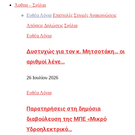
Άρθρα – Σχόλια
Ευθέα Λόγια
Επιστολές
Στιγμές
Ανακοινώσεις
Απόψεις
Δηλώσεις
Σχόλια
Ευθέα Λόγια
Δυστυχώς για τον κ. Μητσοτάκη… οι
αριθμοί λένε…
26 Ιουλίου 2026
Ευθέα Λόγια
Παρατηρήσεις στη δημόσια
διαβούλευση της ΜΠΕ «Μικρό
Υδροηλεκτρικό…