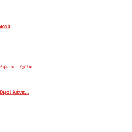
οκού
Δηλώσεις
Σχόλια
ιθμοί λένε…