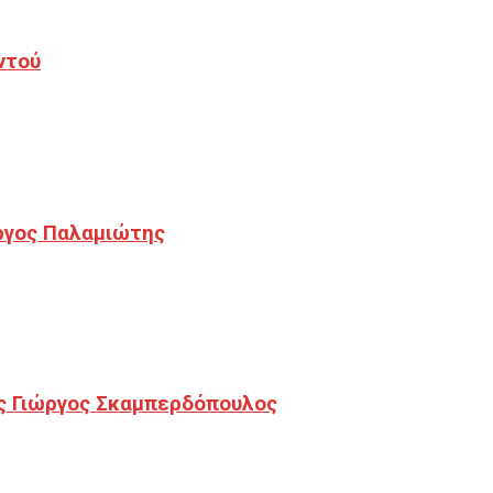
ντού
ργος Παλαμιώτης
ς Γιώργος Σκαμπερδόπουλος