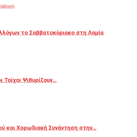
ράδοση
λλόγων το Σαββατοκύριακο στη Λαμία
 Τοίχοι Ψιθυρίζουν…
ού και Χορωδιακή Συνάντηση στην…