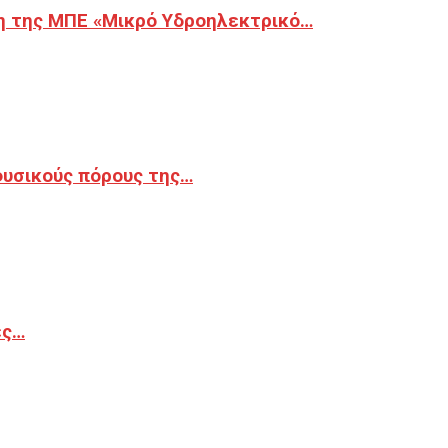
η της ΜΠΕ «Μικρό Υδροηλεκτρικό…
φυσικούς πόρους της…
ές…