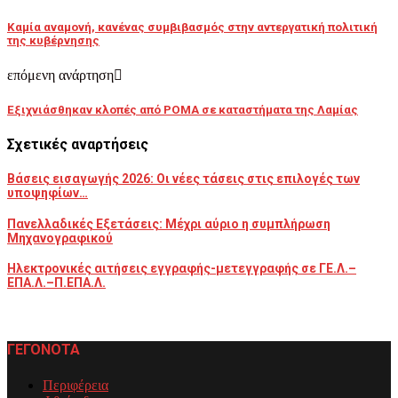
Καμία αναμονή, κανένας συμβιβασμός στην αντεργατική πολιτική
της κυβέρνησης
επόμενη ανάρτηση
Εξιχνιάσθηκαν κλοπές από ΡΟΜΑ σε καταστήματα της Λαμίας
Σχετικές αναρτήσεις
Βάσεις εισαγωγής 2026: Οι νέες τάσεις στις επιλογές των
υποψηφίων…
Πανελλαδικές Εξετάσεις: Μέχρι αύριο η συμπλήρωση
Μηχανογραφικού
Ηλεκτρονικές αιτήσεις εγγραφής-μετεγγραφής σε ΓΕ.Λ.–
ΕΠΑ.Λ.–Π.ΕΠΑ.Λ.
ΓΕΓΟΝΟΤΑ
Περιφέρεια