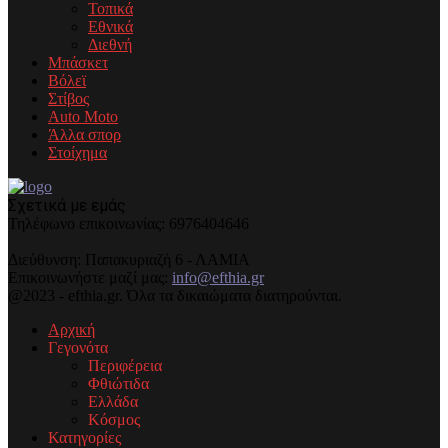
Τοπικά
Εθνικά
Διεθνή
Μπάσκετ
Βόλεϊ
Στίβος
Auto Moto
Άλλα σπορ
Στοίχημα
Σχετικά με εμάς
Τηλέφωνo επικοινωνίας: 6976404646
Διεύθυνση: Παπακυριαζή 6 - ΛΑΜΙΑ
Επικοινωνήστε μαζί μας:
info@efthia.gr
@2023 - efthia.gr. Όλα τα δικαιώματα διατηρούνται.
Αρχική
Γεγονότα
Περιφέρεια
Φθιώτιδα
Ελλάδα
Κόσμος
Κατηγορίες