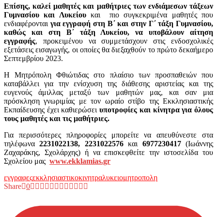
Επίσης, καλεί μαθητές και μαθήτριες των ενδιάμεσων τάξεων
Γυμνασίου και Λυκείου
και πιο συγκεκριμένα μαθητές που
ενδιαφέρονται
για εγγραφή στη Β΄ και στην Γ΄ τάξη Γυμνασίου,
καθώς και στη Β΄ τάξη Λυκείου, να υποβάλουν αίτηση
εγγραφής
, προκειμένου να συμμετάσχουν στις ενδοσχολικές
εξετάσεις εισαγωγής, οι οποίες θα διεξαχθούν το πρώτο δεκαήμερο
Σεπτεμβρίου 2023.
Η Μητρόπολη Φθιώτιδας στο πλαίσιο των προσπαθειών που
καταβάλλει για την ενίσχυση της διάθεσης αριστείας και της
ευγενούς άμιλλας μεταξύ των μαθητών μας, και σαν μια
πρόσκληση γνωριμίας με τον ωραίο στίβο της Εκκλησιαστικής
Εκπαίδευσης έχει καθιερώσει
υποτροφίες και κίνητρα για όλους
τους μαθητές και τις μαθήτριες.
Για περισσότερες πληροφορίες μπορείτε να απευθύνεστε στα
τηλέφωνα
2231022138, 2231022576
και
6977230417
(Ιωάννης
Ζαχαράκης, Σχολάρχης) ή να επισκεφθείτε την ιστοσελίδα του
Σχολείου μας
www.ekklamias.gr
εγγραφες
εκκλησιαστικο
κινητρα
λυκειο
μητροπολη
Share
0