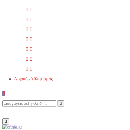
Αρχική -Αθλητισμός
Search
Search
for:
Primary
Menu