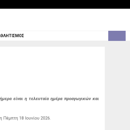
Faceboo
Twitter
Inst
You
Em
ΑΘΛΗΤΙΣΜΌΣ
σήμερα είναι η τελευταία ημέρα προαγωγικών και
η Πέμπτη 18 Ιουνίου 2026.