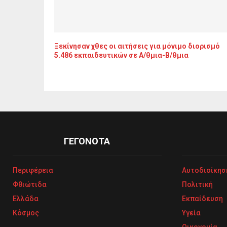
Ξεκίνησαν χθες οι αιτήσεις για μόνιμο διορισμό
5.486 εκπαιδευτικών σε Α/θμια-Β/θμια
ΓΕΓΟΝΟΤΑ
Περιφέρεια
Αυτοδιοίκησ
Φθιώτιδα
Πολιτική
Ελλάδα
Εκπαίδευση
Κόσμος
Υγεία
Οικονομία