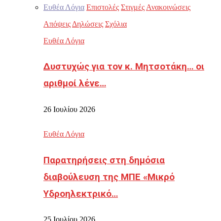
Ευθέα Λόγια
Επιστολές
Στιγμές
Ανακοινώσεις
Απόψεις
Δηλώσεις
Σχόλια
Ευθέα Λόγια
Δυστυχώς για τον κ. Μητσοτάκη… οι
αριθμοί λένε…
26 Ιουλίου 2026
Ευθέα Λόγια
Παρατηρήσεις στη δημόσια
διαβούλευση της ΜΠΕ «Μικρό
Υδροηλεκτρικό…
25 Ιουλίου 2026