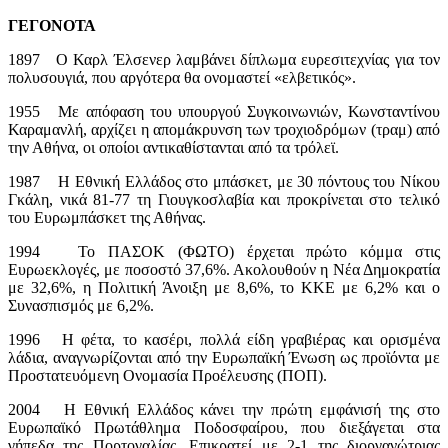
ΓΕΓΟΝΟΤΑ
1897 Ο Καρλ Έλσενερ λαμβάνει δίπλωμα ευρεσιτεχνίας για τον
πολυσουγιά, που αργότερα θα ονομαστεί «ελβετικός».
1955 Με απόφαση του υπουργού Συγκοινωνιών, Κωνσταντίνου
Καραμανλή, αρχίζει η απομάκρυνση των τροχιοδρόμων (τραμ) από
την Αθήνα, οι οποίοι αντικαθίστανται από τα τρόλεϊ.
1987 Η Εθνική Ελλάδος στο μπάσκετ, με 30 πόντους του Νίκου
Γκάλη, νικά 81-77 τη Γιουγκοσλαβία και προκρίνεται στο τελικό
του Ευρωμπάσκετ της Αθήνας.
1994 Το ΠΑΣΟΚ (ΦΩΤΟ) έρχεται πρώτο κόμμα στις
Ευρωεκλογές, με ποσοστό 37,6%. Ακολουθούν η Νέα Δημοκρατία
με 32,6%, η Πολιτική Άνοιξη με 8,6%, το ΚΚΕ με 6,2% και ο
Συνασπισμός με 6,2%.
1996 Η φέτα, το κασέρι, πολλά είδη γραβιέρας και ορισμένα
λάδια, αναγνωρίζονται από την Ευρωπαϊκή Ένωση ως προϊόντα με
Προστατευόμενη Ονομασία Προέλευσης (ΠΟΠ).
2004 Η Εθνική Ελλάδος κάνει την πρώτη εμφάνισή της στο
Ευρωπαϊκό Πρωτάθλημα Ποδοσφαίρου, που διεξάγεται στα
γήπεδα της Πορτογαλίας. Επικρατεί με 2-1 της διοργανώτριας