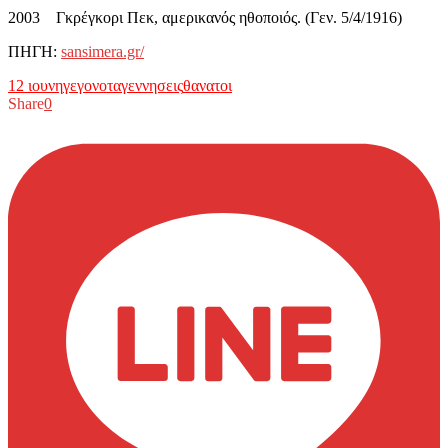
2003 Γκρέγκορι Πεκ, αμερικανός ηθοποιός. (Γεν. 5/4/1916)
ΠΗΓΗ:
sansimera.gr/
12 ιουνη
γεγονοτα
γεννησεις
θανατοι
Share
0