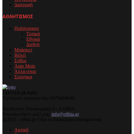
Διατροφή
ΑΘΛΗΤΙΣΜΟΣ
Ποδόσφαιρο
Τοπικά
Εθνικά
Διεθνή
Μπάσκετ
Βόλεϊ
Στίβος
Auto Moto
Άλλα σπορ
Στοίχημα
Σχετικά με εμάς
Τηλέφωνo επικοινωνίας: 6976404646
Διεύθυνση: Παπακυριαζή 6 - ΛΑΜΙΑ
Επικοινωνήστε μαζί μας:
info@efthia.gr
@2023 - efthia.gr. Όλα τα δικαιώματα διατηρούνται.
Αρχική