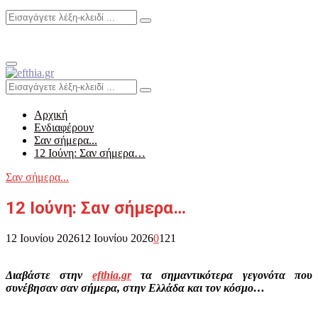
Search
Search
for:
Primary
Menu
Search
Search
for:
Αρχική
Ενδιαφέρουν
Σαν σήμερα...
12 Ιούνη: Σαν σήμερα…
Σαν σήμερα...
12 Ιούνη: Σαν σήμερα…
12 Ιουνίου 2026
12 Ιουνίου 2026
0
121
Διαβάστε στην
efthia.gr
τα σημαντικότερα γεγονότα που
συνέβησαν σαν σήμερα, στην Ελλάδα και τον κόσμο…