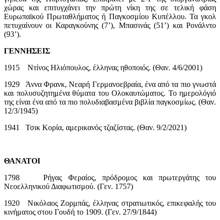
χώρας και επιτυγχάνει την πρώτη νίκη της σε τελική φάση
Ευρωπαϊκού Πρωταθλήματος ή Παγκοσμίου Κυπέλλου. Τα γκολ
πετυχαίνουν οι Καραγκούνης (7’), Μπασινάς (51’) και Ρονάλντο
(93’).
ΓΕΝΝΗΣΕΙΣ
1915 Ντίνος Ηλιόπουλος, έλληνας ηθοποιός. (Θαν. 4/6/2001)
1929 Άννα Φρανκ, Νεαρή Γερμανοεβραία, ένα από τα πιο γνωστά
και πολυσυζητημένα θύματα του Ολοκαυτώματος. Το ημερολόγιό
της είναι ένα από τα πιο πολυδιαβασμένα βιβλία παγκοσμίως. (Θαν.
12/3/1945)
1941 Τσικ Κορία, αμερικανός τζαζίστας. (Θαν. 9/2/2021)
ΘΑΝΑΤΟΙ
1798 Ρήγας Φεραίος, πρόδρομος και πρωτεργάτης του
Νεοελληνικού Διαφωτισμού. (Γεν. 1757)
1920 Νικόλαος Ζορμπάς, έλληνας στρατιωτικός, επικεφαλής του
κινήματος στου Γουδή το 1909. (Γεν. 27/9/1844)