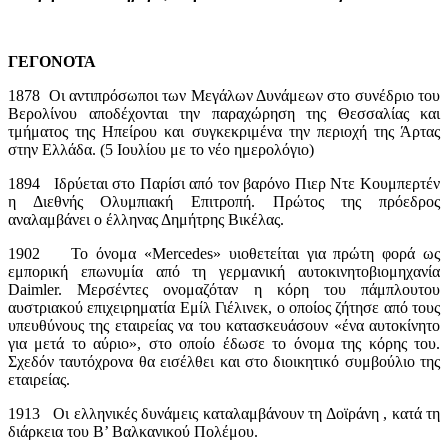
ΓΕΓΟΝΟΤΑ
1878 Οι αντιπρόσωποι των Μεγάλων Δυνάμεων στο συνέδριο του
Βερολίνου αποδέχονται την παραχώρηση της Θεσσαλίας και
τμήματος της Ηπείρου και συγκεκριμένα την περιοχή της Άρτας
στην Ελλάδα. (5 Ιουλίου με το νέο ημερολόγιο)
1894 Ιδρύεται στο Παρίσι από τον βαρόνο Πιερ Ντε Κουμπερτέν
η Διεθνής Ολυμπιακή Επιτροπή. Πρώτος της πρόεδρος
αναλαμβάνει ο έλληνας Δημήτρης Βικέλας.
1902 Το όνομα «Mercedes» υιοθετείται για πρώτη φορά ως
εμπορική επωνυμία από τη γερμανική αυτοκινητοβιομηχανία
Daimler. Μερσέντες ονομαζόταν η κόρη του πάμπλουτου
αυστριακού επιχειρηματία Εμίλ Γιέλινεκ, ο οποίος ζήτησε από τους
υπευθύνους της εταιρείας να του κατασκευάσουν «ένα αυτοκίνητο
για μετά το αύριο», στο οποίο έδωσε το όνομα της κόρης του.
Σχεδόν ταυτόχρονα θα εισέλθει και στο διοικητικό συμβούλιο της
εταιρείας.
1913 Οι ελληνικές δυνάμεις καταλαμβάνουν τη Δοϊράνη , κατά τη
διάρκεια του Β’ Βαλκανικού Πολέμου.