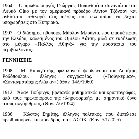
1964 Ο πρωθυπουργός Γεώργιος Παπανδρέου συναντάται στο
Λευκό Οίκο με τον αμερικανό πρόεδρο Λίντον Τζόνσον και
ανθίσταται σθεναρά στις πιέσεις του τελευταίου να δεχτεί
υποχωρήσεις στο Κυπριακό.
1997 Ο διάσημος ηθοποιός Μάρλον Μπράντο, που επισκέπτεται
την Ελλάδα, καλεσμένος του Ομίλου Λάτση, μιλά σε εκδήλωση
στο μέγαρο «Παλλάς Αθηνά» για την προστασία του
περιβάλλοντος.
ΓΕΝΝΗΣΕΙΣ
1908 Μ. Καραγάτσης, φιλολογικό ψευδώνυμο του Δημήτρη
Ροδόπουλου, έλληνας συγγραφέας. («Γιούγκερμαν»,
«Συνταγματάρχης Λιάπκιν») (Θαν. 14/9/1960)
1912 Άλαν Τιούρινγκ, βρετανός μαθηματικός και κρυπτογράφος,
από τους πρωτοπόρους της πληροφορικής, με σημαντικό έργο
στους αλγόριθμους. (Θαν. 7/6/1954)
1936 Κώστας Σημίτης, έλληνας πολιτικός, που διετέλεσε
πρωθυπουργός και πρόεδρος του ΠΑΣΟΚ. (Θαν. 5/1/2025)