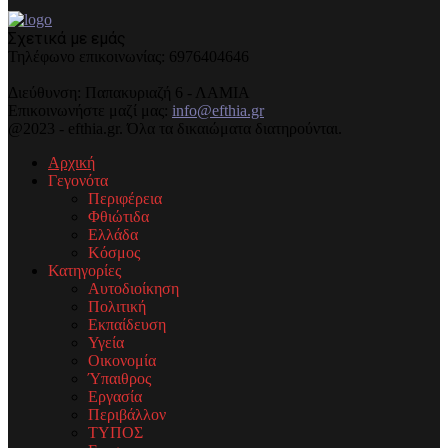
Σχετικά με εμάς
Τηλέφωνo επικοινωνίας: 6976404646
Διεύθυνση: Παπακυριαζή 6 - ΛΑΜΙΑ
Επικοινωνήστε μαζί μας:
info@efthia.gr
@2023 - efthia.gr. Όλα τα δικαιώματα διατηρούνται.
Αρχική
Γεγονότα
Περιφέρεια
Φθιώτιδα
Ελλάδα
Κόσμος
Κατηγορίες
Αυτοδιοίκηση
Πολιτική
Εκπαίδευση
Υγεία
Οικονομία
Ύπαιθρος
Εργασία
Περιβάλλον
ΤΥΠΟΣ