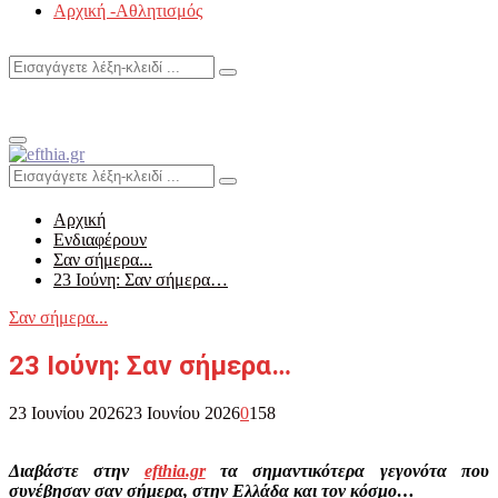
Αρχική -Αθλητισμός
Search
Search
for:
Primary
Menu
Search
Search
for:
Αρχική
Ενδιαφέρουν
Σαν σήμερα...
23 Ιούνη: Σαν σήμερα…
Σαν σήμερα...
23 Ιούνη: Σαν σήμερα…
23 Ιουνίου 2026
23 Ιουνίου 2026
0
158
Διαβάστε στην
efthia.gr
τα σημαντικότερα γεγονότα που
συνέβησαν σαν σήμερα, στην Ελλάδα και τον κόσμο…