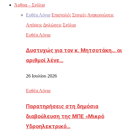
Άρθρα – Σχόλια
Ευθέα Λόγια
Επιστολές
Στιγμές
Ανακοινώσεις
Απόψεις
Δηλώσεις
Σχόλια
Ευθέα Λόγια
Δυστυχώς για τον κ. Μητσοτάκη… οι
αριθμοί λένε…
26 Ιουλίου 2026
Ευθέα Λόγια
Παρατηρήσεις στη δημόσια
διαβούλευση της ΜΠΕ «Μικρό
Υδροηλεκτρικό…