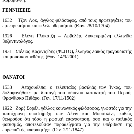
ΓΕΝΝΗΣΕΙΣ
1632 Τζον Λοκ, άγγλος φιλόσοφος, από τους πρωτεργάτες του
εμπειρικισμού και φιλελευθερισμού. (Θαν. 28/10/1704)
1926 Ελένη Γλύκατζη – Αρβελέρ, διακεκριμένη ελληνίδα
βυζαντινολόγος.
1931 Στέλιος Καζαντζίδης (ΦΩΤΟ), έλληνας λαϊκός τραγουδιστής
και μουσικοσυνθέτης. (Θαν. 14/9/2001)
ΘΑΝΑΤΟΙ
1533 Αταχουάλπα, ο τελευταίος βασιλιάς των Ίνκας, που
δολοφονήθηκε με διαταγή του ισπανού κατακτητή του Περού,
Φρανθίσκο Πιθάρο. (Γεν. 17/11/1502)
1922 Ζορζ Σορέλ, γάλλος κοινωνικός φιλόσοφος, γνωστός για την
ταυτόχρονη υποστήριξη των Λένιν και Μουσολίνι, καθώς
θεωρούσε ότι τόσο η ρωσική επανάσταση, όσο και ο ιταλικός
φασισμός, αποτελούσαν παραδείγματα για την υπέρβαση της
ευρωπαϊκής «παρακμής». (Γεν. 2/11/1847)