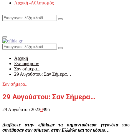
Αρχική -Αθλητισμός
Search
Search
for:
Primary
Menu
Search
Search
for:
Αρχική
Ενδιαφέρουν
Σαν σήμερα...
29 Aυγούστου: Σαν Σήμερα…
Σαν σήμερα...
29 Aυγούστου: Σαν Σήμερα…
29 Αυγούστου 2023
0
995
Διαβάστε στην efthia.gr τα σημαντικότερα γεγονότα που
συνέβησαν σαν σήμερα, στην Ελλάδα και τον κόσμο…