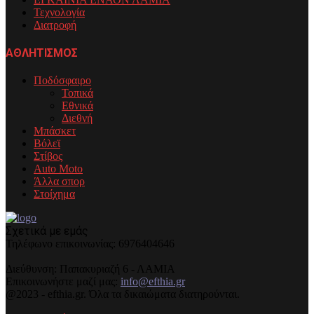
Τεχνολογία
Διατροφή
ΑΘΛΗΤΙΣΜΟΣ
Ποδόσφαιρο
Τοπικά
Εθνικά
Διεθνή
Μπάσκετ
Βόλεϊ
Στίβος
Auto Moto
Άλλα σπορ
Στοίχημα
Σχετικά με εμάς
Τηλέφωνo επικοινωνίας: 6976404646
Διεύθυνση: Παπακυριαζή 6 - ΛΑΜΙΑ
Επικοινωνήστε μαζί μας:
info@efthia.gr
@2023 - efthia.gr. Όλα τα δικαιώματα διατηρούνται.