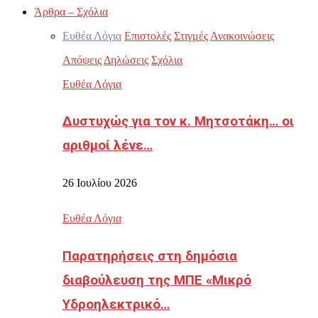
Άρθρα – Σχόλια
Ευθέα Λόγια
Επιστολές
Στιγμές
Ανακοινώσεις
Απόψεις
Δηλώσεις
Σχόλια
Ευθέα Λόγια
Δυστυχώς για τον κ. Μητσοτάκη… οι
αριθμοί λένε…
26 Ιουλίου 2026
Ευθέα Λόγια
Παρατηρήσεις στη δημόσια
διαβούλευση της ΜΠΕ «Μικρό
Υδροηλεκτρικό…