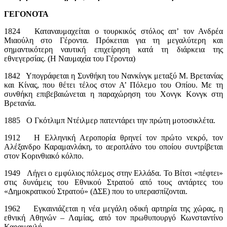
ΓΕΓΟΝΟΤΑ
1824 Καταναυμαχείται ο τουρκικός στόλος απ’ τον Ανδρέα
Μιαούλη στο Γέροντα. Πρόκειται για τη μεγαλύτερη και
σημαντικότερη ναυτική επιχείρηση κατά τη διάρκεια της
εθνεγερσίας. (Η Ναυμαχία του Γέροντα)
1842 Υπογράφεται η Συνθήκη του Νανκίνγκ μεταξύ Μ. Βρετανίας
και Κίνας, που θέτει τέλος στον Α’ Πόλεμο του Οπίου. Με τη
συνθήκη επιβεβαιώνεται η παραχώρηση του Χονγκ Κονγκ στη
Βρετανία.
1885 Ο Γκότλιμπ Ντέιλμερ πατεντάρει την πρώτη μοτοσικλέτα.
1912 Η Ελληνική Αεροπορία θρηνεί τον πρώτο νεκρό, τον
Αλέξανδρο Καραμανλάκη, το αεροπλάνο του οποίου συντρίβεται
στον Κορινθιακό κόλπο.
1949 Λήγει ο εμφύλιος πόλεμος στην Ελλάδα. Το Βίτσι «πέφτει»
στις δυνάμεις του Εθνικού Στρατού από τους αντάρτες του
«Δημοκρατικού Στρατού» (ΔΣΕ) που το υπερασπίζονται.
1962 Εγκαινιάζεται η νέα μεγάλη οδική αρτηρία της χώρας, η
εθνική Αθηνών – Λαμίας, από τον πρωθυπουργό Κωνσταντίνο
Καραμανλή.