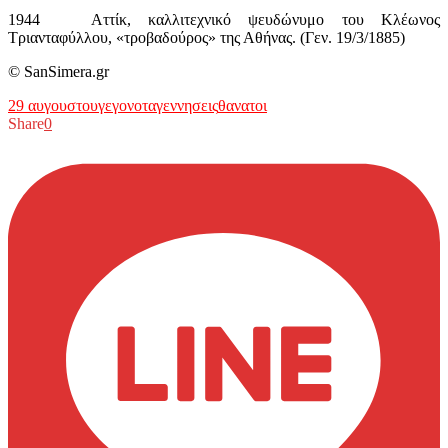
1944 Αττίκ, καλλιτεχνικό ψευδώνυμο του Κλέωνος
Τριανταφύλλου, «τροβαδούρος» της Αθήνας. (Γεν. 19/3/1885)
© SanSimera.gr
29 αυγουστου
γεγονοτα
γεννησεις
θανατοι
Share
0