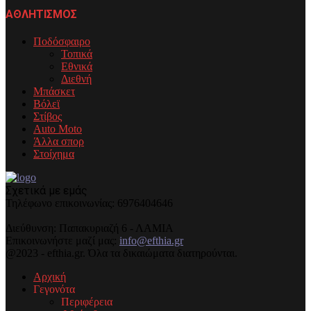
ΑΘΛΗΤΙΣΜΟΣ
Ποδόσφαιρο
Τοπικά
Εθνικά
Διεθνή
Μπάσκετ
Βόλεϊ
Στίβος
Auto Moto
Άλλα σπορ
Στοίχημα
Σχετικά με εμάς
Τηλέφωνo επικοινωνίας: 6976404646
Διεύθυνση: Παπακυριαζή 6 - ΛΑΜΙΑ
Επικοινωνήστε μαζί μας:
info@efthia.gr
@2023 - efthia.gr. Όλα τα δικαιώματα διατηρούνται.
Αρχική
Γεγονότα
Περιφέρεια