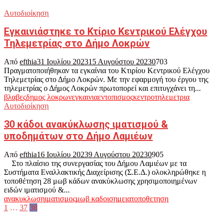
Αυτοδιοίκηση
Εγκαινιάστηκε το Κτίριο Κεντρικού Ελέγχου
Τηλεμετρίας στο Δήμο Λοκρών
Από
efthia
31 Ιουλίου 2023
15 Αυγούστου 2023
0
703
Πραγματοποιήθηκαν τα εγκαίνια του Κτιρίου Κεντρικού Ελέγχου
Τηλεμετρίας στο Δήμο Λοκρών. Με την εφαρμογή του έργου της
τηλεμετρίας ο Δήμος Λοκρών πρωτοπορεί και επιτυγχάνει τη...
βλαβες
δημος λοκρων
εγκαινια
εντοπισμος
κεντρο
τηλεμετρια
Αυτοδιοίκηση
30 κάδοι ανακύκλωσης ιματισμού &
υποδημάτων στο Δήμο Λαμιέων
Από
efthia
16 Ιουλίου 2023
9 Αυγούστου 2023
0
905
Στο πλαίσιο της συνεργασίας του Δήμου Λαμιέων με τα
Συστήματα Εναλλακτικής Διαχείρισης (Σ.Ε.Δ.) ολοκληρώθηκε η
τοποθέτηση 28 μωβ κάδων ανακύκλωσης χρησιμοποιημένων
ειδών ιματισμού &...
ανακυκλωση
ιματισμος
μωβ καδοι
σημεια
τοποθετηση
Σελιδοποίηση
1
…
37
38