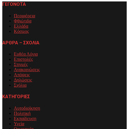
άρθρων
ΓΕΓΟΝΟΤΑ
Περιφέρεια
Φθιώτιδα
Ελλάδα
Κόσμος
ΑΡΘΡΑ – ΣΧΟΛΙΑ
Ευθέα Λόγια
Επιστολές
Στιγμές
Ανακοινώσεις
Απόψεις
Δηλώσεις
Σχόλια
ΚΑΤΗΓΟΡΙΕΣ
Αυτοδιοίκηση
Πολιτική
Εκπαίδευση
Υγεία
Οικονομία