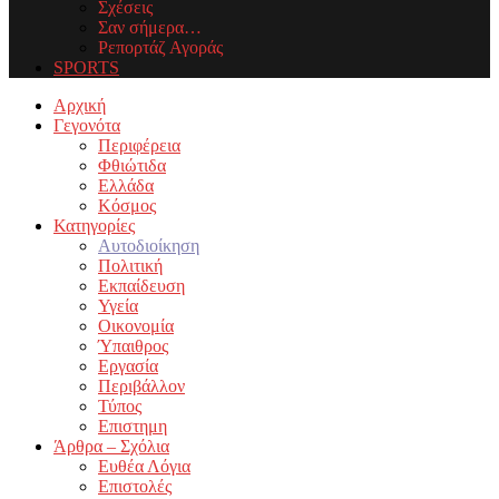
Σχέσεις
Σαν σήμερα…
Ρεπορτάζ Αγοράς
SPORTS
Facebook
Twitter
Instagram
Youtube
Email
Αρχική
Γεγονότα
Περιφέρεια
Φθιώτιδα
Ελλάδα
Κόσμος
Κατηγορίες
Αυτοδιοίκηση
Πολιτική
Εκπαίδευση
Υγεία
Οικονομία
Ύπαιθρος
Εργασία
Περιβάλλον
Τύπος
Επιστημη
Άρθρα – Σχόλια
Ευθέα Λόγια
Επιστολές