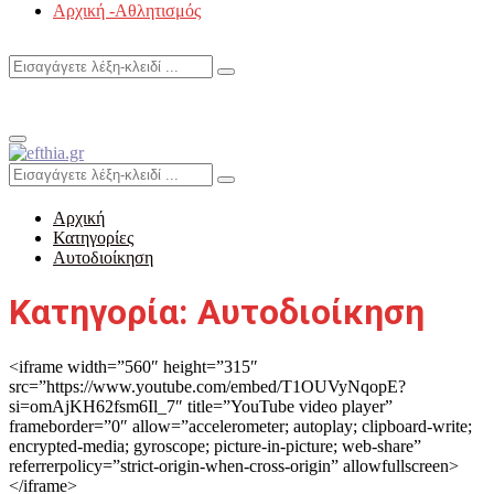
Αρχική -Αθλητισμός
Search
Search
for:
Primary
Menu
Search
Search
for:
Αρχική
Κατηγορίες
Αυτοδιοίκηση
Κατηγορία: Αυτοδιοίκηση
<iframe width=”560″ height=”315″
src=”https://www.youtube.com/embed/T1OUVyNqopE?
si=omAjKH62fsm6Il_7″ title=”YouTube video player”
frameborder=”0″ allow=”accelerometer; autoplay; clipboard-write;
encrypted-media; gyroscope; picture-in-picture; web-share”
referrerpolicy=”strict-origin-when-cross-origin” allowfullscreen>
</iframe>