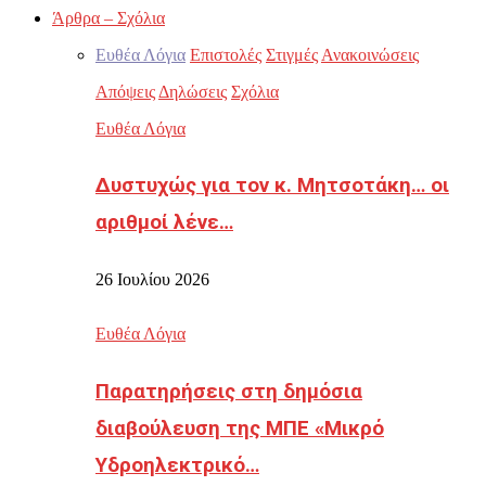
Άρθρα – Σχόλια
Ευθέα Λόγια
Επιστολές
Στιγμές
Ανακοινώσεις
Απόψεις
Δηλώσεις
Σχόλια
Ευθέα Λόγια
Δυστυχώς για τον κ. Μητσοτάκη… οι
αριθμοί λένε…
26 Ιουλίου 2026
Ευθέα Λόγια
Παρατηρήσεις στη δημόσια
διαβούλευση της ΜΠΕ «Μικρό
Υδροηλεκτρικό…