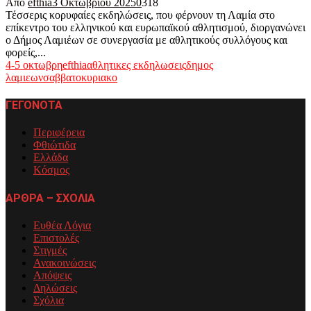
Από
efthia
3 Οκτωβρίου 2025
0
318
Τέσσερις κορυφαίες εκδηλώσεις, που φέρνουν τη Λαμία στο
επίκεντρο του ελληνικού και ευρωπαϊκού αθλητισμού, διοργανώνει
ο Δήμος Λαμιέων σε συνεργασία με αθλητικούς συλλόγους και
φορείς,...
4-5 οκτωβρη
efthia
αθλητικες εκδηλωσεις
δημος
λαμιεων
σαββατοκυριακο
ΓΕΓΟΝΟΤΑ
Περιφέρεια
Φθιώτιδα
Ελλάδα
Κόσμος
ΑΡΘΡΑ – ΣΧΟΛΙΑ
Ευθέα Λόγια
Επιστολές
Στιγμές
Ανακοινώσεις
Απόψεις
Δηλώσεις
Σχόλια