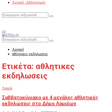
Αρχική -Αθλητισμός
Search
Search
for:
Primary
Menu
Search
Search
for:
Αρχική
αθλητικες εκδηλωσεις
Ετικέτα: αθλητικες
εκδηλωσεις
Λαμία
Σαββατοκύριακο με 4 μεγάλες αθλητικές
εκδηλώσεις στο Δήμο Λαμιέων