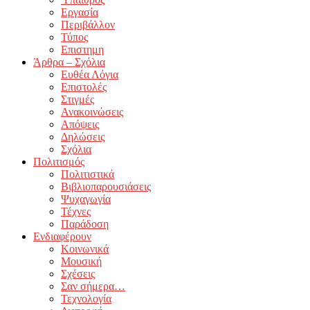
Εργασία
Περιβάλλον
Τύπος
Επιστημη
Άρθρα – Σχόλια
Ευθέα Λόγια
Επιστολές
Στιγμές
Ανακοινώσεις
Απόψεις
Δηλώσεις
Σχόλια
Πολιτισμός
Πολιτιστικά
Βιβλιοπαρουσιάσεις
Ψυχαγωγία
Τέχνες
Παράδοση
Ενδιαφέρουν
Κοινωνικά
Μουσική
Σχέσεις
Σαν σήμερα…
Τεχνολογία