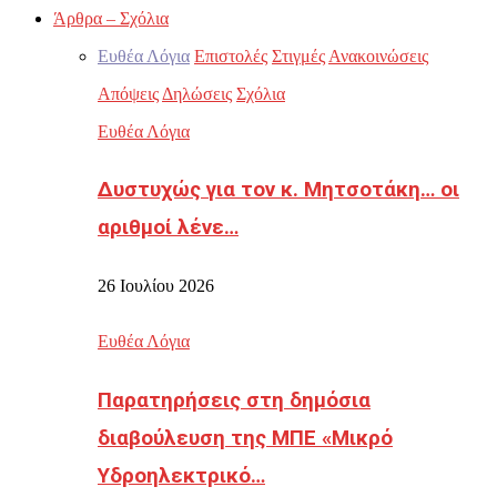
Άρθρα – Σχόλια
Ευθέα Λόγια
Επιστολές
Στιγμές
Ανακοινώσεις
Απόψεις
Δηλώσεις
Σχόλια
Ευθέα Λόγια
Δυστυχώς για τον κ. Μητσοτάκη… οι
αριθμοί λένε…
26 Ιουλίου 2026
Ευθέα Λόγια
Παρατηρήσεις στη δημόσια
διαβούλευση της ΜΠΕ «Μικρό
Υδροηλεκτρικό…