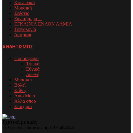
Κοινωνικά
Μουσική
Σχέσεις
Σαν σήμερα…
ΕΓΚΑΙΝΙΑ ΕΝΑΟΝ ΛΑΜΙΑ
Τεχνολογία
Διατροφή
ΑΘΛΗΤΙΣΜΟΣ
Ποδόσφαιρο
Τοπικά
Εθνικά
Διεθνή
Μπάσκετ
Βόλεϊ
Στίβος
Auto Moto
Άλλα σπορ
Στοίχημα
Σχετικά με εμάς
Τηλέφωνo επικοινωνίας: 6976404646