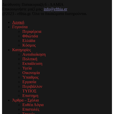
Διεύθυνση: Παπακυριαζή 6 - ΛΑΜΙΑ
Επικοινωνήστε μαζί μας:
info@efthia.gr
@2023 - efthia.gr. Όλα τα δικαιώματα διατηρούνται.
Αρχική
Γεγονότα
Περιφέρεια
Φθιώτιδα
Ελλάδα
Κόσμος
Κατηγορίες
Αυτοδιοίκηση
Πολιτική
Εκπαίδευση
Υγεία
Οικονομία
Ύπαιθρος
Εργασία
Περιβάλλον
ΤΥΠΟΣ
Επιστημη
Άρθρα – Σχόλια
Ευθέα Λόγια
Επιστολές
Στιγμές