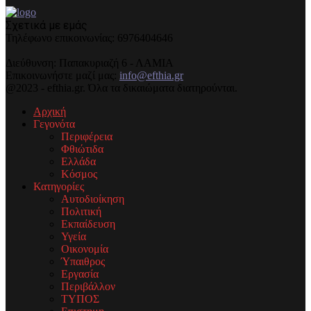
Σχετικά με εμάς
Τηλέφωνo επικοινωνίας: 6976404646
Διεύθυνση: Παπακυριαζή 6 - ΛΑΜΙΑ
Επικοινωνήστε μαζί μας:
info@efthia.gr
@2023 - efthia.gr. Όλα τα δικαιώματα διατηρούνται.
Αρχική
Γεγονότα
Περιφέρεια
Φθιώτιδα
Ελλάδα
Κόσμος
Κατηγορίες
Αυτοδιοίκηση
Πολιτική
Εκπαίδευση
Υγεία
Οικονομία
Ύπαιθρος
Εργασία
Περιβάλλον
ΤΥΠΟΣ