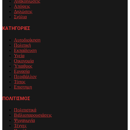
Ανακοινώσεις
Απόψεις
Δηλώσεις
Σχόλια
ΚΑΤΗΓΟΡΙΕΣ
Αυτοδιοίκηση
Πολιτική
Εκπαίδευση
Υγεία
Οικονομία
Ύπαιθρος
Εργασία
Περιβάλλον
Τύπος
Επιστημη
ΠΟΛΙΤΙΣΜΟΣ
Πολιτιστικά
Βιβλιοπαρουσιάσεις
Ψυχαγωγία
Τέχνες