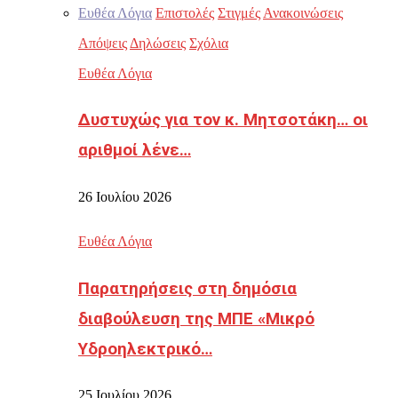
Ευθέα Λόγια
Επιστολές
Στιγμές
Ανακοινώσεις
Απόψεις
Δηλώσεις
Σχόλια
Ευθέα Λόγια
Δυστυχώς για τον κ. Μητσοτάκη… οι
αριθμοί λένε…
26 Ιουλίου 2026
Ευθέα Λόγια
Παρατηρήσεις στη δημόσια
διαβούλευση της ΜΠΕ «Μικρό
Υδροηλεκτρικό…
25 Ιουλίου 2026