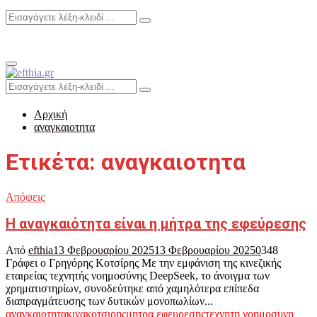
Search
Search
for:
Primary
Menu
Search
Search
for:
Αρχική
αναγκαιοτητα
Ετικέτα: αναγκαιοτητα
Απόψεις
Η αναγκαιότητα είναι η μήτρα της εφεύρεσης
Από
efthia
13 Φεβρουαρίου 2025
13 Φεβρουαρίου 2025
0
348
Γράφει ο Γρηγόρης Κοτσίρης Με την εμφάνιση της κινεζικής
εταιρείας τεχνητής νοημοσύνης DeepSeek, το άνοιγμα των
χρηματιστηρίων, συνοδεύτηκε από χαμηλότερα επίπεδα
διαπραγμάτευσης των δυτικών μονοπωλίων...
αναγκαιοτητα
κινα
κοτσιρης
μητρα εφευρεσης
τεχνητη νοημοσυνη