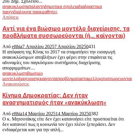
2ου Δημ. Σχολείου...
ανακυκλωση
αταλαντη
δημοτικα σχολεια
διαδραστικα
παιχνιδια
λουνα παρκ
μαθητες
Απόψεις
Αντί για ένα βιώσιμο μοντέλο διαχείρισης, τα
προβλήματα συσσωρεύονται (ή… καίγονται)
Από
efthia
7 Απριλίου 2025
7 Απριλίου 2025
0
431
Η απόφαση της Κίνας το 2017 να σταματήσει την εισαγωγή
ανακυκλώσιμων αποβλήτων έχει φέρει στην επιφάνεια τις
αδυναμίες του παγκόσμιου συστήματος διαχείρισης
απορριμμάτων....
ανακυκλωση
βιωσιμο
μοντελο
διαχειρισης
καιγονται
προβληματα
σταμελλος
συσσωρευονται
Ανακοινώσεις
Κίνημα Δημοκρατίας: Δεν ήταν
ανασχηματισμός ήταν «ανακύκλωση»
Από
efthia
14 Μαρτίου 2025
14 Μαρτίου 2025
0
382
Ο κ. Μητσοτάκης είτε δεν έχει κατανοήσει είτε προσποιείται ότι
δεν κατανοεί πως η κοινωνία τον έχει πλέον ξεπεράσει. Δεν
ενδιαφέρεται καν για την απλή...