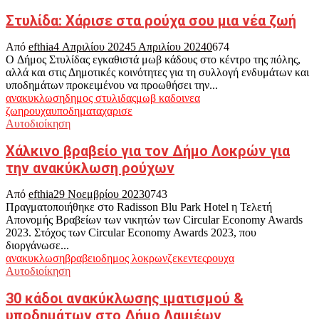
Στυλίδα: Χάρισε στα ρούχα σου μια νέα ζωή
Από
efthia
4 Απριλίου 2024
5 Απριλίου 2024
0
674
O Δήμος Στυλίδας εγκαθιστά μωβ κάδους στο κέντρο της πόλης,
αλλά και στις Δημοτικές κοινότητες για τη συλλογή ενδυμάτων και
υποδημάτων προκειμένου να προωθήσει την...
ανακυκλωση
δημος στυλιδας
μωβ καδοι
νεα
ζωη
ρουχα
υποδηματα
χαρισε
Αυτοδιοίκηση
Χάλκινο βραβείο για τον Δήμο Λοκρών για
την ανακύκλωση ρούχων
Από
efthia
29 Νοεμβρίου 2023
0
743
Πραγματοποιήθηκε στο Radisson Blu Park Hotel η Τελετή
Απονομής Βραβείων των νικητών των Circular Economy Awards
2023. Στόχος των Circular Economy Awards 2023, που
διοργάνωσε...
ανακυκλωση
βραβειο
δημος λοκρων
ζεκεντες
ρουχα
Αυτοδιοίκηση
30 κάδοι ανακύκλωσης ιματισμού &
υποδημάτων στο Δήμο Λαμιέων