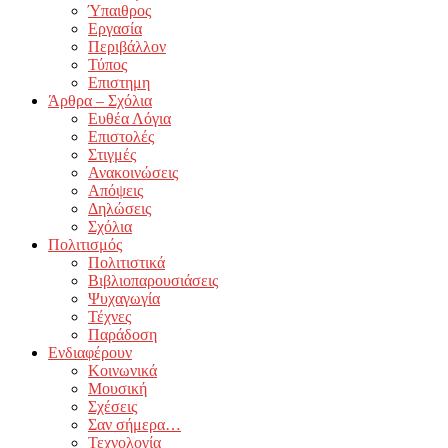
Ύπαιθρος
Εργασία
Περιβάλλον
Τύπος
Επιστημη
Άρθρα – Σχόλια
Ευθέα Λόγια
Επιστολές
Στιγμές
Ανακοινώσεις
Απόψεις
Δηλώσεις
Σχόλια
Πολιτισμός
Πολιτιστικά
Βιβλιοπαρουσιάσεις
Ψυχαγωγία
Τέχνες
Παράδοση
Ενδιαφέρουν
Κοινωνικά
Μουσική
Σχέσεις
Σαν σήμερα…
Τεχνολογία