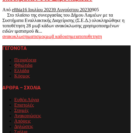
Από
efthia
16 Ιουλίου 2023
9 Αυγούστου 2023
0
905
Στο πλαίσιο της συνεργασίας του Δήμου Λαμιέων με τα
Συστήματα Εναλλακτικής Διαχείρισης (Σ.Ε.Δ.) ολοκληρώθηκε η
τοποθέτηση 28 μωβ κάδων ανακύκλωσης χρησιμοποιημένων
ειδών ιματισμού &...
ανακυκλωση
ιματισμος
μωβ καδοι
σημεια
τοποθετηση
ΓΕΓΟΝΟΤΑ
Περιφέρεια
Φθιώτιδα
Ελλάδα
Κόσμος
ΑΡΘΡΑ – ΣΧΟΛΙΑ
Ευθέα Λόγια
Επιστολές
Στιγμές
Ανακοινώσεις
Απόψεις
Δηλώσεις
Σχόλια