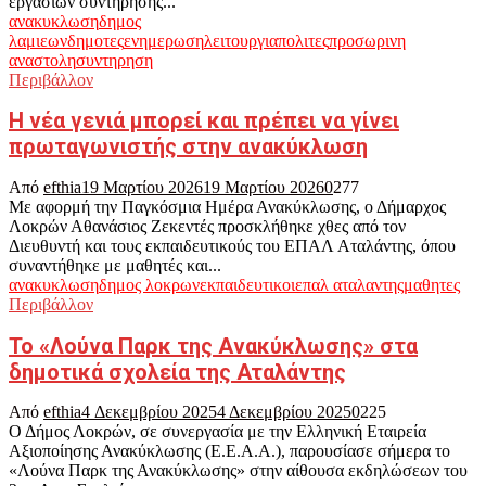
εργασιών συντήρησης...
ανακυκλωση
δημος
λαμιεων
δημοτες
ενημερωση
λειτουργια
πολιτες
προσωρινη
αναστολη
συντηρηση
Περιβάλλον
Η νέα γενιά μπορεί και πρέπει να γίνει
πρωταγωνιστής στην ανακύκλωση
Από
efthia
19 Μαρτίου 2026
19 Μαρτίου 2026
0
277
Με αφορμή την Παγκόσμια Ημέρα Ανακύκλωσης, ο Δήμαρχος
Λοκρών Αθανάσιος Ζεκεντές προσκλήθηκε χθες από τον
Διευθυντή και τους εκπαιδευτικούς του ΕΠΑΛ Αταλάντης, όπου
συναντήθηκε με μαθητές και...
ανακυκλωση
δημος λοκρων
εκπαιδευτικοι
επαλ αταλαντης
μαθητες
Περιβάλλον
Το «Λούνα Παρκ της Ανακύκλωσης» στα
δημοτικά σχολεία της Αταλάντης
Από
efthia
4 Δεκεμβρίου 2025
4 Δεκεμβρίου 2025
0
225
Ο Δήμος Λοκρών, σε συνεργασία με την Ελληνική Εταιρεία
Αξιοποίησης Ανακύκλωσης (Ε.Ε.Α.Α.), παρουσίασε σήμερα το
«Λούνα Παρκ της Ανακύκλωσης» στην αίθουσα εκδηλώσεων του