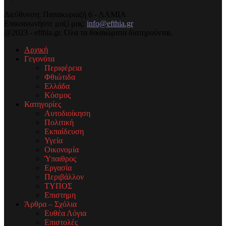
Διεύθυνση: Παπακυριαζή 6 - ΛΑΜΙΑ
Επικοινωνήστε μαζί μας:
info@efthia.gr
@2023 - efthia.gr. Όλα τα δικαιώματα διατηρούνται.
Αρχική
Γεγονότα
Περιφέρεια
Φθιώτιδα
Ελλάδα
Κόσμος
Κατηγορίες
Αυτοδιοίκηση
Πολιτική
Εκπαίδευση
Υγεία
Οικονομία
Ύπαιθρος
Εργασία
Περιβάλλον
ΤΥΠΟΣ
Επιστημη
Άρθρα – Σχόλια
Ευθέα Λόγια
Επιστολές