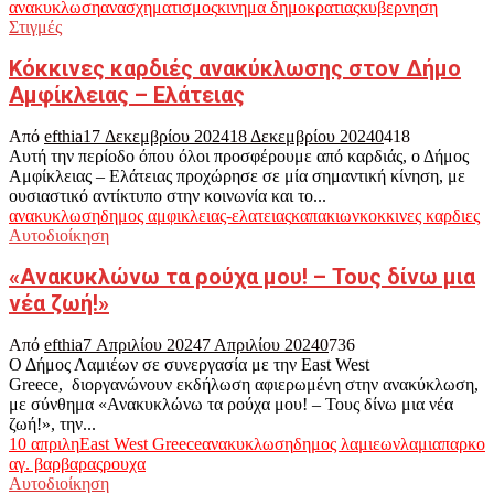
ανακυκλωση
ανασχηματισμος
κινημα δημοκρατιας
κυβερνηση
Στιγμές
Κόκκινες καρδιές ανακύκλωσης στον Δήμο
Αμφίκλειας – Ελάτειας
Από
efthia
17 Δεκεμβρίου 2024
18 Δεκεμβρίου 2024
0
418
Αυτή την περίοδο όπου όλοι προσφέρουμε από καρδιάς, ο Δήμος
Αμφίκλειας – Ελάτειας προχώρησε σε μία σημαντική κίνηση, με
ουσιαστικό αντίκτυπο στην κοινωνία και το...
ανακυκλωση
δημος αμφικλειας-ελατειας
καπακιων
κοκκινες καρδιες
Αυτοδιοίκηση
«Ανακυκλώνω τα ρούχα μου! – Τους δίνω μια
νέα ζωή!»
Από
efthia
7 Απριλίου 2024
7 Απριλίου 2024
0
736
Ο Δήμος Λαμιέων σε συνεργασία με την East West
Greece, διοργανώνουν εκδήλωση αφιερωμένη στην ανακύκλωση,
με σύνθημα «Ανακυκλώνω τα ρούχα μου! – Τους δίνω μια νέα
ζωή!», την...
10 απριλη
East West Greece
ανακυκλωση
δημος λαμιεων
λαμια
παρκο
αγ. βαρβαρας
ρουχα
Αυτοδιοίκηση