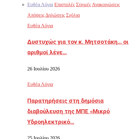
Ευθέα Λόγια
Επιστολές
Στιγμές
Ανακοινώσεις
Απόψεις
Δηλώσεις
Σχόλια
Ευθέα Λόγια
Δυστυχώς για τον κ. Μητσοτάκη… οι
αριθμοί λένε…
26 Ιουλίου 2026
Ευθέα Λόγια
Παρατηρήσεις στη δημόσια
διαβούλευση της ΜΠΕ «Μικρό
Υδροηλεκτρικό…
25 Ιουλίου 2026