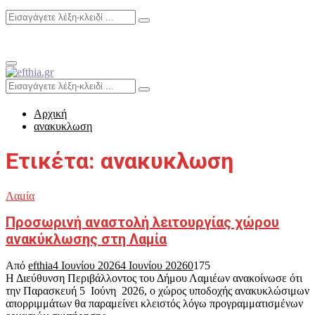
Search
Search
for:
Primary
Menu
Search
Search
for:
Αρχική
ανακυκλωση
Ετικέτα: ανακυκλωση
Λαμία
Προσωρινή αναστολή λειτουργίας χώρου
ανακύκλωσης στη Λαμία
Από
efthia
4 Ιουνίου 2026
4 Ιουνίου 2026
0
175
Η Διεύθυνση Περιβάλλοντος του Δήμου Λαμιέων ανακοίνωσε ότι
την Παρασκευή 5 Ιούνη 2026, ο χώρος υποδοχής ανακυκλώσιμων
απορριμμάτων θα παραμείνει κλειστός λόγω προγραμματισμένων