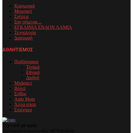
Κοινωνικά
Μουσική
Σχέσεις
Σαν σήμερα…
ΕΓΚΑΙΝΙΑ ΕΝΑΟΝ ΛΑΜΙΑ
Τεχνολογία
Διατροφή
ΑΘΛΗΤΙΣΜΟΣ
Ποδόσφαιρο
Τοπικά
Εθνικά
Διεθνή
Μπάσκετ
Βόλεϊ
Στίβος
Auto Moto
Άλλα σπορ
Στοίχημα
Σχετικά με εμάς
Τηλέφωνo επικοινωνίας: 6976404646