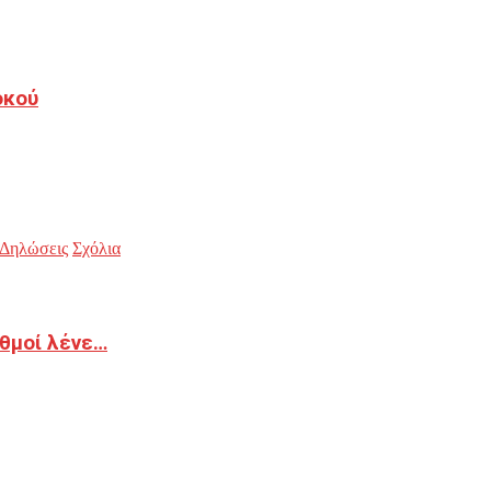
οκού
Δηλώσεις
Σχόλια
ιθμοί λένε…