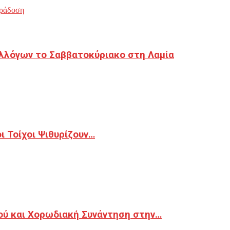
ράδοση
λλόγων το Σαββατοκύριακο στη Λαμία
 Τοίχοι Ψιθυρίζουν…
ού και Χορωδιακή Συνάντηση στην…