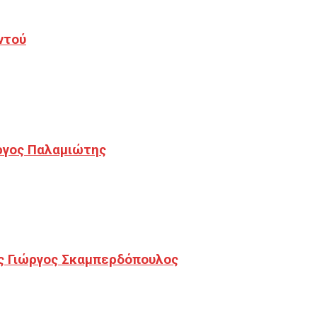
ντού
ργος Παλαμιώτης
ς Γιώργος Σκαμπερδόπουλος