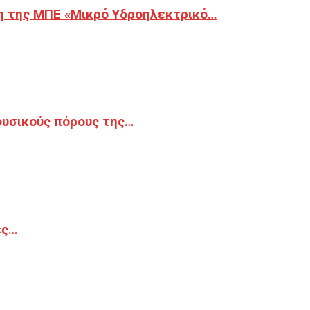
η της ΜΠΕ «Μικρό Υδροηλεκτρικό…
φυσικούς πόρους της…
ές…