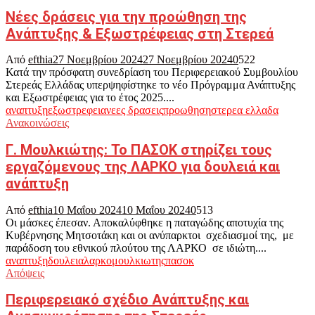
Νέες δράσεις για την προώθηση της
Ανάπτυξης & Εξωστρέφειας στη Στερεά
Από
efthia
27 Νοεμβρίου 2024
27 Νοεμβρίου 2024
0
522
Κατά την πρόσφατη συνεδρίαση του Περιφερειακού Συμβουλίου
Στερεάς Ελλάδας υπερψηφίστηκε το νέο Πρόγραμμα Ανάπτυξης
και Εξωστρέφειας για το έτος 2025....
αναπτυξη
εξωστρεφεια
νεες δρασεις
προωθηση
στερεα ελλαδα
Ανακοινώσεις
Γ. Μουλκιώτης: Το ΠΑΣΟΚ στηρίζει τους
εργαζόμενους της ΛΑΡΚΟ για δουλειά και
ανάπτυξη
Από
efthia
10 Μαΐου 2024
10 Μαΐου 2024
0
513
Οι μάσκες έπεσαν. Αποκαλύφθηκε η παταγώδης αποτυχία της
Κυβέρνησης Μητσοτάκη και οι ανύπαρκτοι σχεδιασμοί της, με
παράδοση του εθνικού πλούτου της ΛΑΡΚΟ σε ιδιώτη....
αναπτυξη
δουλεια
λαρκο
μουλκιωτης
πασοκ
Απόψεις
Περιφερειακό σχέδιο Ανάπτυξης και