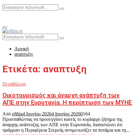
Search
Search
for:
Primary
Menu
Search
Search
for:
Αρχική
αναπτυξη
Ετικέτα: αναπτυξη
Περιβάλλον
Οικοτουρισμός και άναρχη ανάπτυξη των
ΑΠΕ στην Ευρυτανία. Η περίπτωση των ΜΥΗΕ
Από
efthia
4 Ιουνίου 2026
4 Ιουνίου 2026
0
164
Προσπαθώντας να προσεγγίσει κανείς το κυρίαρχο ζήτημα της
άναρχης ανάπτυξης των ΑΠΕ στην Ευρυτανία, διαπιστώνει ότι
πράγματι η Περιφέρεια Στερεάς αντιμετωπίζει τα ποτάμια και τη...