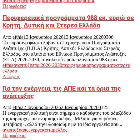
αναπτυξη
αναρχη
ευρυτανια
μυηε
οικοτουρισμος
Περιφέρεια
Περιφερειακά προγράμματα 988 εκ. ευρώ σε
Κρήτη, Δυτική και Στερεά Ελλάδα
Από
efthia
13 Ιανουαρίου 2026
13 Ιανουαρίου 2026
0
306
Το «πράσινο φως» έλαβαν τα Περιφερειακά Προγράμματα
Ανάπτυξης (Π.Π.Α) Κρήτης, Δυτικής Ελλάδας και Στερεάς
Ελλάδας, στο πλαίσιο του Εθνικού Προγράμματος Ανάπτυξης
(ΕΠΑ) 2026-2030, συνολικού προϋπολογισμού 988 εκατ....
efthia
αναπτυξη
επα 2026-2030
περιφερειακα
προγραμματα
στερεα
ελλαδα
Απόψεις
Για την ενέργεια, τις ΑΠΕ και τα όρια της
ανάπτυξης
Από
efthia
2 Ιανουαρίου 2026
2 Ιανουαρίου 2026
0
325
Η ενεργειακή πολιτική είναι σήμερα ο καθρέφτης του αδιεξόδου
της κυρίαρχης οικονομικής σκέψης. Μιλάμε για «πράσινη
μετάβαση», αλλά την υλοποιούμε με τα ίδια εργαλεία που...
αναπτυξη
απε
ενεργεια
σταμελλος
Περιφέρεια