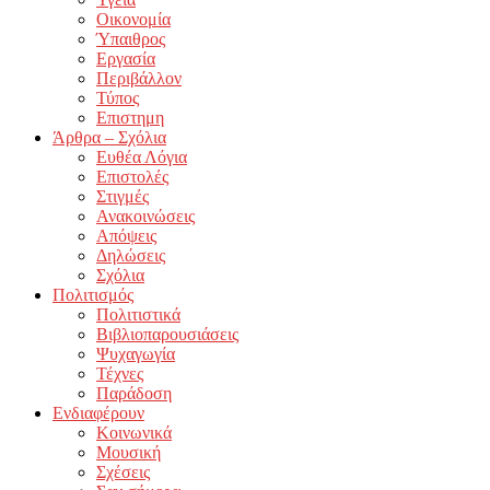
Οικονομία
Ύπαιθρος
Εργασία
Περιβάλλον
Τύπος
Επιστημη
Άρθρα – Σχόλια
Ευθέα Λόγια
Επιστολές
Στιγμές
Ανακοινώσεις
Απόψεις
Δηλώσεις
Σχόλια
Πολιτισμός
Πολιτιστικά
Βιβλιοπαρουσιάσεις
Ψυχαγωγία
Τέχνες
Παράδοση
Ενδιαφέρουν
Κοινωνικά
Μουσική
Σχέσεις