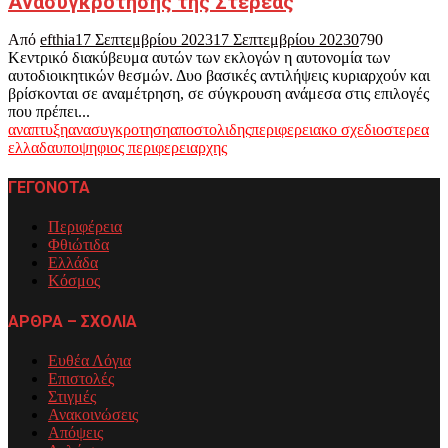
Ανασυγκρότησης της Στερεάς
Από
efthia
17 Σεπτεμβρίου 2023
17 Σεπτεμβρίου 2023
0
790
Κεντρικό διακύβευμα αυτών των εκλογών η αυτονομία των
αυτοδιοικητικών θεσμών. Δυο βασικές αντιλήψεις κυριαρχούν και
βρίσκονται σε αναμέτρηση, σε σύγκρουση ανάμεσα στις επιλογές
που πρέπει...
αναπτυξη
ανασυγκροτηση
αποστολιδης
περιφερειακο σχεδιο
στερεα
ελλαδα
υποψηφιος περιφερειαρχης
ΓΕΓΟΝΟΤΑ
Περιφέρεια
Φθιώτιδα
Ελλάδα
Κόσμος
ΑΡΘΡΑ – ΣΧΟΛΙΑ
Ευθέα Λόγια
Επιστολές
Στιγμές
Ανακοινώσεις
Απόψεις