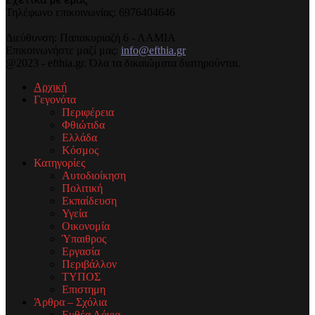
Τηλέφωνo επικοινωνίας: 6976404646
Διεύθυνση: Παπακυριαζή 6 - ΛΑΜΙΑ
Επικοινωνήστε μαζί μας:
info@efthia.gr
@2023 - efthia.gr. Όλα τα δικαιώματα διατηρούνται.
Αρχική
Γεγονότα
Περιφέρεια
Φθιώτιδα
Ελλάδα
Κόσμος
Κατηγορίες
Αυτοδιοίκηση
Πολιτική
Εκπαίδευση
Υγεία
Οικονομία
Ύπαιθρος
Εργασία
Περιβάλλον
ΤΥΠΟΣ
Επιστημη
Άρθρα – Σχόλια
Ευθέα Λόγια