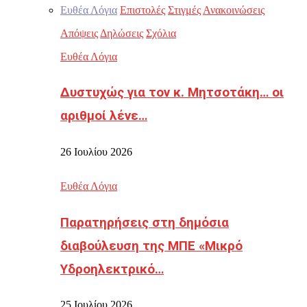
Ευθέα Λόγια
Επιστολές
Στιγμές
Ανακοινώσεις
Απόψεις
Δηλώσεις
Σχόλια
Ευθέα Λόγια
Δυστυχώς για τον κ. Μητσοτάκη… οι
αριθμοί λένε…
26 Ιουλίου 2026
Ευθέα Λόγια
Παρατηρήσεις στη δημόσια
διαβούλευση της ΜΠΕ «Μικρό
Υδροηλεκτρικό…
25 Ιουλίου 2026