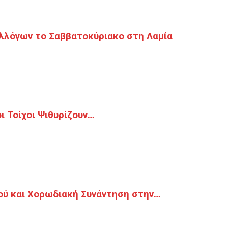
λλόγων το Σαββατοκύριακο στη Λαμία
 Τοίχοι Ψιθυρίζουν…
ού και Χορωδιακή Συνάντηση στην…