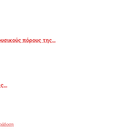
φυσικούς πόρους της…
ές…
ράδοση