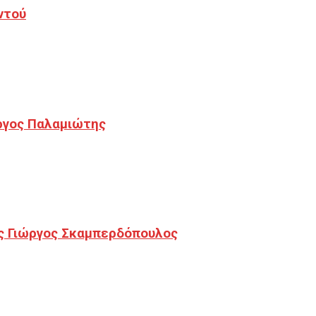
ντού
ργος Παλαμιώτης
ς Γιώργος Σκαμπερδόπουλος