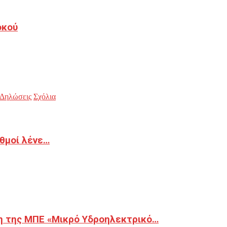
οκού
Δηλώσεις
Σχόλια
ιθμοί λένε…
η της ΜΠΕ «Μικρό Υδροηλεκτρικό…