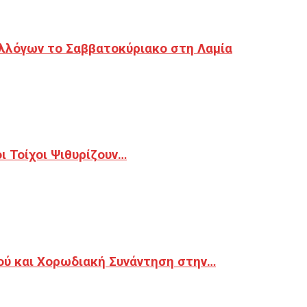
λλόγων το Σαββατοκύριακο στη Λαμία
 Τοίχοι Ψιθυρίζουν…
ού και Χορωδιακή Συνάντηση στην…