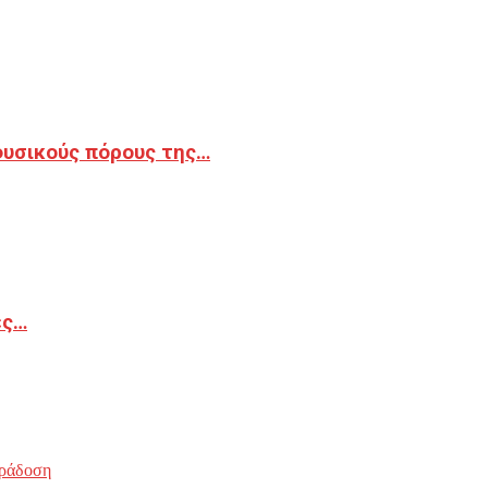
φυσικούς πόρους της…
ές…
ράδοση