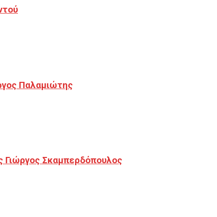
ντού
ργος Παλαμιώτης
ς Γιώργος Σκαμπερδόπουλος