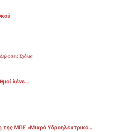
οκού
Δηλώσεις
Σχόλια
ιθμοί λένε…
η της ΜΠΕ «Μικρό Υδροηλεκτρικό…