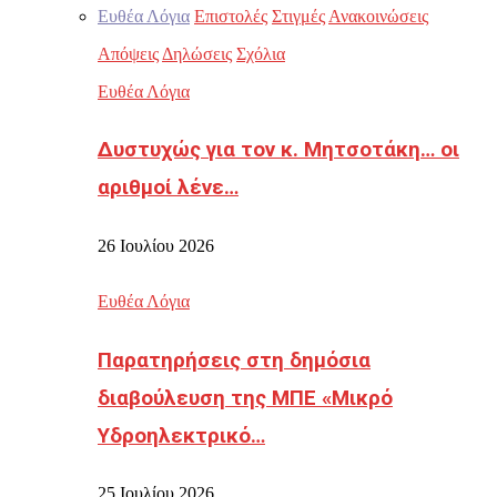
Ευθέα Λόγια
Επιστολές
Στιγμές
Ανακοινώσεις
Απόψεις
Δηλώσεις
Σχόλια
Ευθέα Λόγια
Δυστυχώς για τον κ. Μητσοτάκη… οι
αριθμοί λένε…
26 Ιουλίου 2026
Ευθέα Λόγια
Παρατηρήσεις στη δημόσια
διαβούλευση της ΜΠΕ «Μικρό
Υδροηλεκτρικό…
25 Ιουλίου 2026