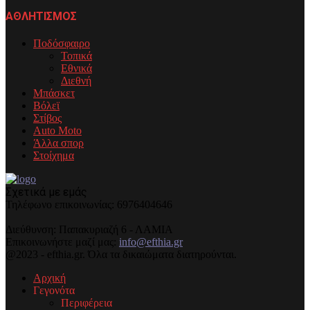
ΑΘΛΗΤΙΣΜΟΣ
Ποδόσφαιρο
Τοπικά
Εθνικά
Διεθνή
Μπάσκετ
Βόλεϊ
Στίβος
Auto Moto
Άλλα σπορ
Στοίχημα
Σχετικά με εμάς
Τηλέφωνo επικοινωνίας: 6976404646
Διεύθυνση: Παπακυριαζή 6 - ΛΑΜΙΑ
Επικοινωνήστε μαζί μας:
info@efthia.gr
@2023 - efthia.gr. Όλα τα δικαιώματα διατηρούνται.
Αρχική
Γεγονότα
Περιφέρεια