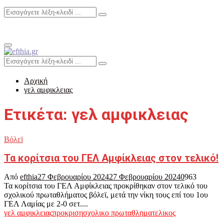
Search
Search
for:
Primary
Menu
Search
Search
for:
Αρχική
γελ αμφικλειας
Ετικέτα: γελ αμφικλειας
Βόλεϊ
Τα κορίτσια του ΓΕΛ Αμφίκλειας στον τελικό!
Από
efthia
27 Φεβρουαρίου 2024
27 Φεβρουαρίου 2024
0
963
Τα κορίτσια του ΓΕΛ Αμφίκλειας προκρίθηκαν στον τελικό του
σχολικού πρωταθλήματος βόλεϊ, μετά την νίκη τους επί του 1ου
ΓΕΛ Λαμίας με 2-0 σετ....
γελ αμφικλειας
προκριση
σχολικο πρωταθλημα
τελικος