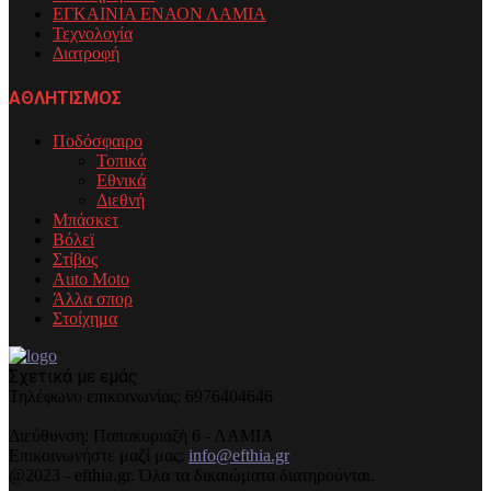
ΕΓΚΑΙΝΙΑ ΕΝΑΟΝ ΛΑΜΙΑ
Τεχνολογία
Διατροφή
ΑΘΛΗΤΙΣΜΟΣ
Ποδόσφαιρο
Τοπικά
Εθνικά
Διεθνή
Μπάσκετ
Βόλεϊ
Στίβος
Auto Moto
Άλλα σπορ
Στοίχημα
Σχετικά με εμάς
Τηλέφωνo επικοινωνίας: 6976404646
Διεύθυνση: Παπακυριαζή 6 - ΛΑΜΙΑ
Επικοινωνήστε μαζί μας:
info@efthia.gr
@2023 - efthia.gr. Όλα τα δικαιώματα διατηρούνται.