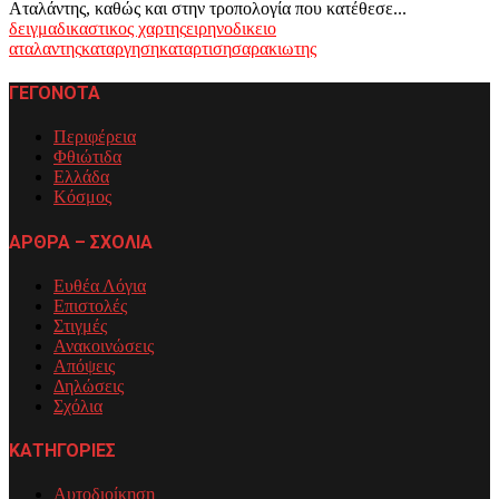
Αταλάντης, καθώς και στην τροπολογία που κατέθεσε...
δειγμα
δικαστικος χαρτης
ειρηνοδικειο
αταλαντης
καταργηση
καταρτιση
σαρακιωτης
ΓΕΓΟΝΟΤΑ
Περιφέρεια
Φθιώτιδα
Ελλάδα
Κόσμος
ΑΡΘΡΑ – ΣΧΟΛΙΑ
Ευθέα Λόγια
Επιστολές
Στιγμές
Ανακοινώσεις
Απόψεις
Δηλώσεις
Σχόλια
ΚΑΤΗΓΟΡΙΕΣ
Αυτοδιοίκηση