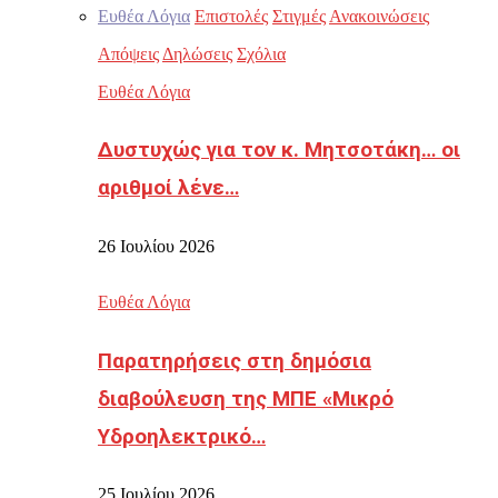
Ευθέα Λόγια
Επιστολές
Στιγμές
Ανακοινώσεις
Απόψεις
Δηλώσεις
Σχόλια
Ευθέα Λόγια
Δυστυχώς για τον κ. Μητσοτάκη… οι
αριθμοί λένε…
26 Ιουλίου 2026
Ευθέα Λόγια
Παρατηρήσεις στη δημόσια
διαβούλευση της ΜΠΕ «Μικρό
Υδροηλεκτρικό…
25 Ιουλίου 2026