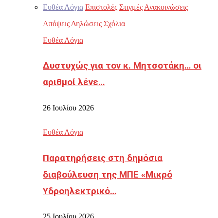
Ευθέα Λόγια
Επιστολές
Στιγμές
Ανακοινώσεις
Απόψεις
Δηλώσεις
Σχόλια
Ευθέα Λόγια
Δυστυχώς για τον κ. Μητσοτάκη… οι
αριθμοί λένε…
26 Ιουλίου 2026
Ευθέα Λόγια
Παρατηρήσεις στη δημόσια
διαβούλευση της ΜΠΕ «Μικρό
Υδροηλεκτρικό…
25 Ιουλίου 2026