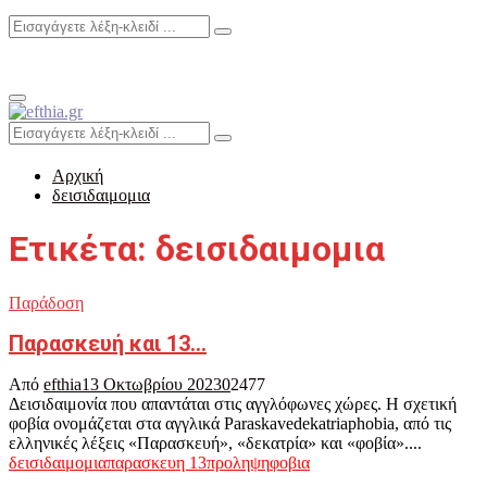
Search
Search
for:
Primary
Menu
Search
Search
for:
Αρχική
δεισιδαιμομια
Ετικέτα: δεισιδαιμομια
Παράδοση
Παρασκευή και 13…
Από
efthia
13 Οκτωβρίου 2023
0
2477
Δεισιδαιμονία που απαντάται στις αγγλόφωνες χώρες. Η σχετική
φοβία ονομάζεται στα αγγλικά Paraskavedekatriaphobia, από τις
ελληνικές λέξεις «Παρασκευή», «δεκατρία» και «φοβία»....
δεισιδαιμομια
παρασκευη 13
προληψη
φοβια