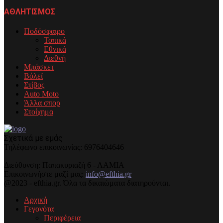
ΑΘΛΗΤΙΣΜΟΣ
Ποδόσφαιρο
Τοπικά
Εθνικά
Διεθνή
Μπάσκετ
Βόλεϊ
Στίβος
Auto Moto
Άλλα σπορ
Στοίχημα
Σχετικά με εμάς
Τηλέφωνo επικοινωνίας: 6976404646
Διεύθυνση: Παπακυριαζή 6 - ΛΑΜΙΑ
Επικοινωνήστε μαζί μας:
info@efthia.gr
@2023 - efthia.gr. Όλα τα δικαιώματα διατηρούνται.
Αρχική
Γεγονότα
Περιφέρεια