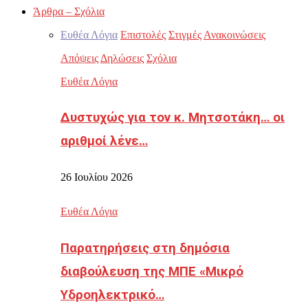
Άρθρα – Σχόλια
Ευθέα Λόγια
Επιστολές
Στιγμές
Ανακοινώσεις
Απόψεις
Δηλώσεις
Σχόλια
Ευθέα Λόγια
Δυστυχώς για τον κ. Μητσοτάκη… οι
αριθμοί λένε…
26 Ιουλίου 2026
Ευθέα Λόγια
Παρατηρήσεις στη δημόσια
διαβούλευση της ΜΠΕ «Μικρό
Υδροηλεκτρικό…