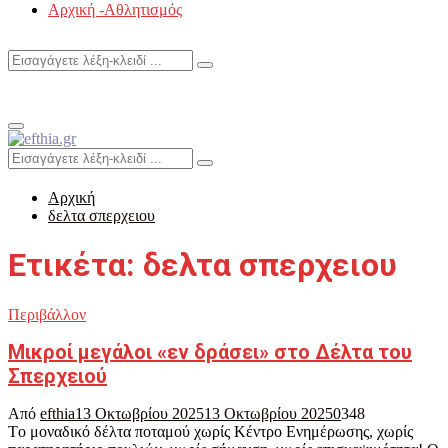
Αρχική -Αθλητισμός
Search
Search
for:
Primary
Menu
Search
Search
for:
Αρχική
δελτα σπερχειου
Ετικέτα: δελτα σπερχειου
Περιβάλλον
Μικροί μεγάλοι «εν δράσει» στο Δέλτα του
Σπερχειού
Από
efthia
13 Οκτωβρίου 2025
13 Οκτωβρίου 2025
0
348
Tο μοναδικό δέλτα ποταμού χωρίς Κέντρο Ενημέρωσης, χωρίς