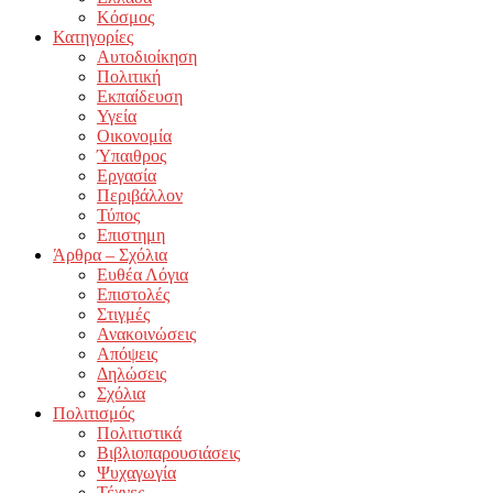
Κόσμος
Κατηγορίες
Αυτοδιοίκηση
Πολιτική
Εκπαίδευση
Υγεία
Οικονομία
Ύπαιθρος
Εργασία
Περιβάλλον
Τύπος
Επιστημη
Άρθρα – Σχόλια
Ευθέα Λόγια
Επιστολές
Στιγμές
Ανακοινώσεις
Απόψεις
Δηλώσεις
Σχόλια
Πολιτισμός
Πολιτιστικά
Βιβλιοπαρουσιάσεις
Ψυχαγωγία
Τέχνες