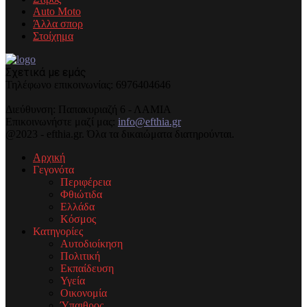
Auto Moto
Άλλα σπορ
Στοίχημα
Σχετικά με εμάς
Τηλέφωνo επικοινωνίας: 6976404646
Διεύθυνση: Παπακυριαζή 6 - ΛΑΜΙΑ
Επικοινωνήστε μαζί μας:
info@efthia.gr
@2023 - efthia.gr. Όλα τα δικαιώματα διατηρούνται.
Αρχική
Γεγονότα
Περιφέρεια
Φθιώτιδα
Ελλάδα
Κόσμος
Κατηγορίες
Αυτοδιοίκηση
Πολιτική
Εκπαίδευση
Υγεία
Οικονομία
Ύπαιθρος