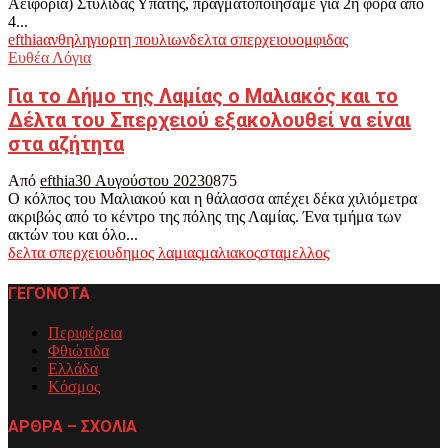
Αειφορία) Στυλίδας Υπάτης, πραγματοποιήσαμε για 2η φορά από
4...
efthia
ανθηλη
γιορτη πουλιων
δελτα σπερχειου
ομφιδας
Ευθέα Λόγια
Για το Δήμο της Λαμίας ο Μαλιακός και το
Δέλτα του Σπερχειού εξακολουθεί να είναι
στα αζήτητα
Από
efthia
30 Αυγούστου 2023
0
875
Ο κόλπος του Μαλιακού και η θάλασσα απέχει δέκα χιλιόμετρα
ακριβώς από το κέντρο της πόλης της Λαμίας. Ένα τμήμα των
ακτών του και όλο...
δελτα σπερχειου
δημος λαμιας
μαλιακος
σταμελλος
ΓΕΓΟΝΟΤΑ
Περιφέρεια
Φθιώτιδα
Ελλάδα
Κόσμος
ΑΡΘΡΑ – ΣΧΟΛΙΑ