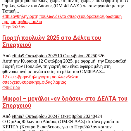
παρατηρητήριο πουλιών, χωρίς σήμανση, χωρίς επισκεψιμότητα! Ο
Όμιλος Φίλων του Δάσους (ΟΜ.ΦΙ.ΔΑΣ.) σε συνεργασία με την
Τοπική...
efthia
ανθηλη
γιορτη πουλιων
δελτα σπερχειου
δρασεις
ευρωπαικη
ημερα
ομφιδας
πουλια
Περιβάλλον
Γιορτή πουλιών 2025 στο Δέλτα του
Σπερχειού
Από
efthia
9 Οκτωβρίου 2025
10 Οκτωβρίου 2025
0
326
Αυτή την Κυριακή 12 Οκτώβρη 2025, με αφορμή την Ευρωπαϊκή
Γιορτή των Πουλιών, τη γιορτή που είναι αφιερωμένη στη
φθινοπωρινή μετανάστευση, τα μέλη του ΟΜΦΙΔΑΣ...
12 οκτωβρη
ανθηλη
γιορτη πουλιων
δελτα
σπερχειου
κυριακη
ομφιδας λαμιας
Φθιώτιδα
Μικροί – μεγάλοι «εν δράσει» στο ΔΕΛΤΑ του
Σπερχειού
Από
efthia
7 Οκτωβρίου 2024
7 Οκτωβρίου 2024
0
424
Ο Όμιλος Φίλων του Δάσους (ΟΜ.ΦΙ.ΔΑΣ) σε συνεργασία το
ΚΕΠΕΑ (Κέντρο Εκπαίδευσης για το Περιβάλλον και την