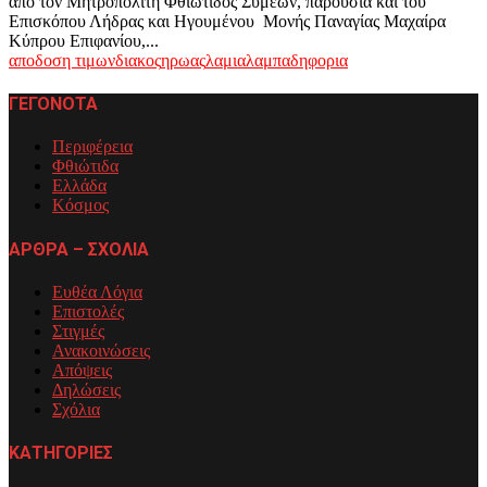
από τον Μητροπολίτη Φθιώτιδος Συμεών, παρουσία και του
Επισκόπου Λήδρας και Ηγουμένου Μονής Παναγίας Μαχαίρα
Κύπρου Επιφανίου,...
αποδοση τιμων
διακος
ηρωας
λαμια
λαμπαδηφορια
ΓΕΓΟΝΟΤΑ
Περιφέρεια
Φθιώτιδα
Ελλάδα
Κόσμος
ΑΡΘΡΑ – ΣΧΟΛΙΑ
Ευθέα Λόγια
Επιστολές
Στιγμές
Ανακοινώσεις
Απόψεις
Δηλώσεις
Σχόλια
ΚΑΤΗΓΟΡΙΕΣ