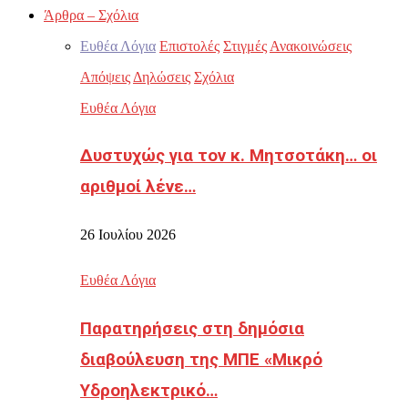
Άρθρα – Σχόλια
Ευθέα Λόγια
Επιστολές
Στιγμές
Ανακοινώσεις
Απόψεις
Δηλώσεις
Σχόλια
Ευθέα Λόγια
Δυστυχώς για τον κ. Μητσοτάκη… οι
αριθμοί λένε…
26 Ιουλίου 2026
Ευθέα Λόγια
Παρατηρήσεις στη δημόσια
διαβούλευση της ΜΠΕ «Μικρό
Υδροηλεκτρικό…