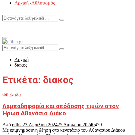
Αρχική -Αθλητισμός
Search
Search
for:
Primary
Menu
Search
Search
for:
Αρχική
διακος
Ετικέτα: διακος
Φθιώτιδα
Λαμπαδηφορία και απόδοσης τιμών στον
Ήρωα Αθανάσιο Διάκο
Από
efthia
23 Απριλίου 2024
25 Απριλίου 2024
0
479
Με επιμνημόσυνη δέηση στο κενοτάφιο του Αθανασίου Διάκου