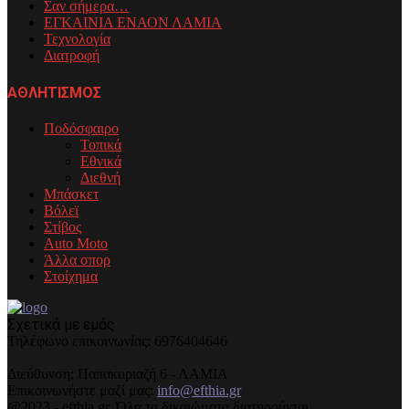
Σαν σήμερα…
ΕΓΚΑΙΝΙΑ ΕΝΑΟΝ ΛΑΜΙΑ
Τεχνολογία
Διατροφή
ΑΘΛΗΤΙΣΜΟΣ
Ποδόσφαιρο
Τοπικά
Εθνικά
Διεθνή
Μπάσκετ
Βόλεϊ
Στίβος
Auto Moto
Άλλα σπορ
Στοίχημα
Σχετικά με εμάς
Τηλέφωνo επικοινωνίας: 6976404646
Διεύθυνση: Παπακυριαζή 6 - ΛΑΜΙΑ
Επικοινωνήστε μαζί μας:
info@efthia.gr
@2023 - efthia.gr. Όλα τα δικαιώματα διατηρούνται.