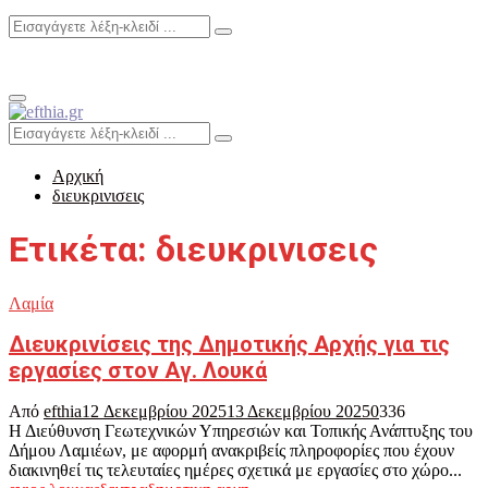
Search
Search
for:
Primary
Menu
Search
Search
for:
Αρχική
διευκρινισεις
Ετικέτα: διευκρινισεις
Λαμία
Διευκρινίσεις της Δημοτικής Αρχής για τις
εργασίες στον Αγ. Λουκά
Από
efthia
12 Δεκεμβρίου 2025
13 Δεκεμβρίου 2025
0
336
Η Διεύθυνση Γεωτεχνικών Υπηρεσιών και Τοπικής Ανάπτυξης του
Δήμου Λαμιέων, με αφορμή ανακριβείς πληροφορίες που έχουν
διακινηθεί τις τελευταίες ημέρες σχετικά με εργασίες στο χώρο...