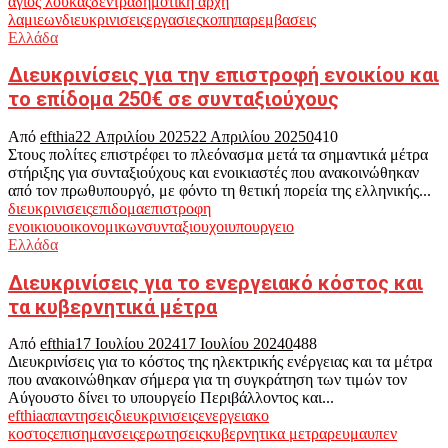
αγιος λουκας
δεντρα
δημοτικη αρχη
λαμιεων
διευκρινισεις
εργασιες
κοπη
παρεμβασεις
Ελλάδα
Διευκρινίσεις για την επιστροφή ενοικίου και
το επίδομα 250€ σε συνταξιούχους
Από
efthia
22 Απριλίου 2025
22 Απριλίου 2025
0
410
Στους πολίτες επιστρέφει το πλεόνασμα μετά τα σημαντικά μέτρα
στήριξης για συνταξιούχους και ενοικιαστές που ανακοινώθηκαν
από τον πρωθυπουργό, με φόντο τη θετική πορεία της ελληνικής...
διευκρινισεις
επιδομα
επιστροφη
ενοικιου
οικονομικων
συνταξιουχοι
υπουργειο
Ελλάδα
Διευκρινίσεις για το ενεργειακό κόστος και
τα κυβερνητικά μέτρα
Από
efthia
17 Ιουλίου 2024
17 Ιουλίου 2024
0
488
Διευκρινίσεις για το κόστος της ηλεκτρικής ενέργειας και τα μέτρα
που ανακοινώθηκαν σήμερα για τη συγκράτηση των τιμών τον
Αύγουστο δίνει το υπουργείο Περιβάλλοντος και...
efthia
απαντησεις
διευκρινισεις
ενεργειακο
κοστος
επισημανσεις
ερωτησεις
κυβερνητικα μετρα
ρευμα
υπεν