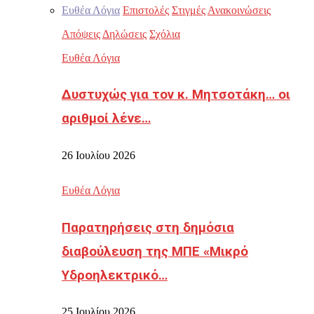
Ευθέα Λόγια
Επιστολές
Στιγμές
Ανακοινώσεις
Απόψεις
Δηλώσεις
Σχόλια
Ευθέα Λόγια
Δυστυχώς για τον κ. Μητσοτάκη… οι
αριθμοί λένε…
26 Ιουλίου 2026
Ευθέα Λόγια
Παρατηρήσεις στη δημόσια
διαβούλευση της ΜΠΕ «Μικρό
Υδροηλεκτρικό…
25 Ιουλίου 2026