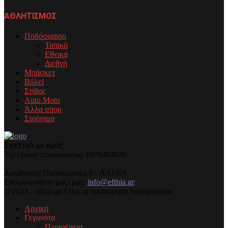
ΑΘΛΗΤΙΣΜΟΣ
Ποδόσφαιρο
Τοπικά
Εθνικά
Διεθνή
Μπάσκετ
Βόλεϊ
Στίβος
Auto Moto
Άλλα σπορ
Στοίχημα
Σχετικά με εμάς
Τηλέφωνo επικοινωνίας: 6976404646
Διεύθυνση: Παπακυριαζή 6 - ΛΑΜΙΑ
Επικοινωνήστε μαζί μας:
info@efthia.gr
@2023 - efthia.gr. Όλα τα δικαιώματα διατηρούνται.
Αρχική
Γεγονότα
Περιφέρεια