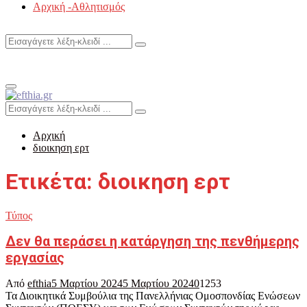
Αρχική -Αθλητισμός
Search
Search
for:
Primary
Menu
Search
Search
for:
Αρχική
διοικηση ερτ
Ετικέτα: διοικηση ερτ
Τύπος
Δεν θα περάσει η κατάργηση της πενθήμερης
εργασίας
Από
efthia
5 Μαρτίου 2024
5 Μαρτίου 2024
0
1253
Τα Διοικητικά Συμβούλια της Πανελλήνιας Ομοσπονδίας Ενώσεων