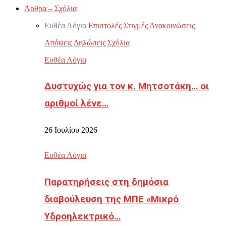
Άρθρα – Σχόλια
Ευθέα Λόγια
Επιστολές
Στιγμές
Ανακοινώσεις
Απόψεις
Δηλώσεις
Σχόλια
Ευθέα Λόγια
Δυστυχώς για τον κ. Μητσοτάκη… οι
αριθμοί λένε…
26 Ιουλίου 2026
Ευθέα Λόγια
Παρατηρήσεις στη δημόσια
διαβούλευση της ΜΠΕ «Μικρό
Υδροηλεκτρικό…