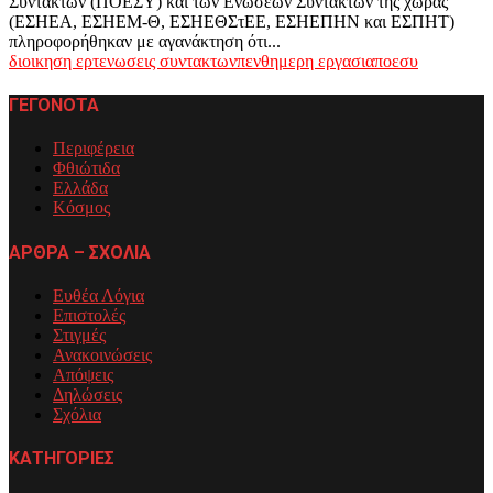
Συντακτών (ΠΟΕΣΥ) και των Ενώσεων Συντακτών της χώρας
(ΕΣΗΕΑ, ΕΣΗΕΜ-Θ, ΕΣΗΕΘΣτΕΕ, ΕΣΗΕΠΗΝ και ΕΣΠΗΤ)
πληροφορήθηκαν με αγανάκτηση ότι...
διοικηση ερτ
ενωσεις συντακτων
πενθημερη εργασια
ποεσυ
ΓΕΓΟΝΟΤΑ
Περιφέρεια
Φθιώτιδα
Ελλάδα
Κόσμος
ΑΡΘΡΑ – ΣΧΟΛΙΑ
Ευθέα Λόγια
Επιστολές
Στιγμές
Ανακοινώσεις
Απόψεις
Δηλώσεις
Σχόλια
ΚΑΤΗΓΟΡΙΕΣ