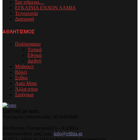
Σαν σήμερα…
ΕΓΚΑΙΝΙΑ ΕΝΑΟΝ ΛΑΜΙΑ
Τεχνολογία
Διατροφή
ΑΘΛΗΤΙΣΜΟΣ
Ποδόσφαιρο
Τοπικά
Εθνικά
Διεθνή
Μπάσκετ
Βόλεϊ
Στίβος
Auto Moto
Άλλα σπορ
Στοίχημα
Σχετικά με εμάς
Τηλέφωνo επικοινωνίας: 6976404646
Διεύθυνση: Παπακυριαζή 6 - ΛΑΜΙΑ
Επικοινωνήστε μαζί μας:
info@efthia.gr
@2023 - efthia.gr. Όλα τα δικαιώματα διατηρούνται.