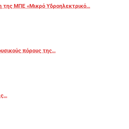
η της ΜΠΕ «Μικρό Υδροηλεκτρικό…
φυσικούς πόρους της…
ές…