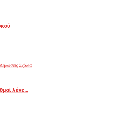
οκού
Δηλώσεις
Σχόλια
ιθμοί λένε…