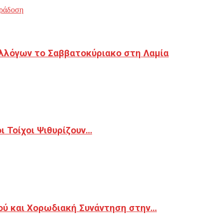
ράδοση
λλόγων το Σαββατοκύριακο στη Λαμία
 Τοίχοι Ψιθυρίζουν…
ού και Χορωδιακή Συνάντηση στην…