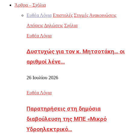
Άρθρα – Σχόλια
Ευθέα Λόγια
Επιστολές
Στιγμές
Ανακοινώσεις
Απόψεις
Δηλώσεις
Σχόλια
Ευθέα Λόγια
Δυστυχώς για τον κ. Μητσοτάκη… οι
αριθμοί λένε…
26 Ιουλίου 2026
Ευθέα Λόγια
Παρατηρήσεις στη δημόσια
διαβούλευση της ΜΠΕ «Μικρό
Υδροηλεκτρικό…