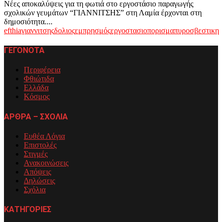
Νέες αποκαλύψεις για τη φωτιά στο εργοστάσιο παραγωγής
σχολικών γευμάτων “ΓΙΑΝΝΙΤΣΗΣ” στη Λαμία έρχονται στη
δημοσιότητα....
efthia
γιαννιτσης
δολιος
εμπρησμός
εργοστασιο
πορισμα
πυροσβεστικη
ΓΕΓΟΝΟΤΑ
Περιφέρεια
Φθιώτιδα
Ελλάδα
Κόσμος
ΑΡΘΡΑ – ΣΧΟΛΙΑ
Ευθέα Λόγια
Επιστολές
Στιγμές
Ανακοινώσεις
Απόψεις
Δηλώσεις
Σχόλια
ΚΑΤΗΓΟΡΙΕΣ