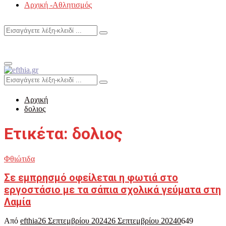
Αρχική -Αθλητισμός
Search
Search
for:
Primary
Menu
Search
Search
for:
Αρχική
δολιος
Ετικέτα: δολιος
Φθιώτιδα
Σε εμπρησμό οφείλεται η φωτιά στο
εργοστάσιο με τα σάπια σχολικά γεύματα στη
Λαμία
Από
efthia
26 Σεπτεμβρίου 2024
26 Σεπτεμβρίου 2024
0
649