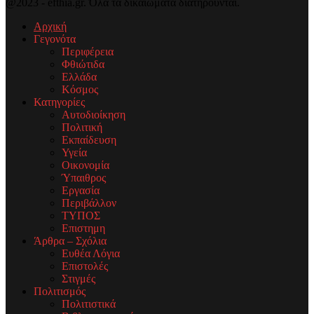
@2023 - efthia.gr. Όλα τα δικαιώματα διατηρούνται.
Αρχική
Γεγονότα
Περιφέρεια
Φθιώτιδα
Ελλάδα
Κόσμος
Κατηγορίες
Αυτοδιοίκηση
Πολιτική
Εκπαίδευση
Υγεία
Οικονομία
Ύπαιθρος
Εργασία
Περιβάλλον
ΤΥΠΟΣ
Επιστημη
Άρθρα – Σχόλια
Ευθέα Λόγια
Επιστολές
Στιγμές
Πολιτισμός
Πολιτιστικά