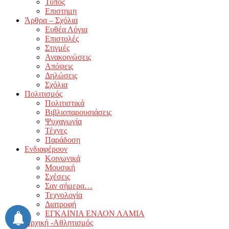
Τύπος
Επιστημη
Άρθρα – Σχόλια
Ευθέα Λόγια
Επιστολές
Στιγμές
Ανακοινώσεις
Απόψεις
Δηλώσεις
Σχόλια
Πολιτισμός
Πολιτιστικά
Βιβλιοπαρουσιάσεις
Ψυχαγωγία
Τέχνες
Παράδοση
Ενδιαφέρουν
Κοινωνικά
Μουσική
Σχέσεις
Σαν σήμερα…
Τεχνολογία
Διατροφή
ΕΓΚΑΙΝΙΑ ΕΝΑΟΝ ΛΑΜΙΑ
Αρχική -Αθλητισμός