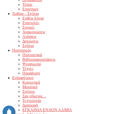
Τύπος
Επιστημη
Άρθρα – Σχόλια
Ευθέα Λόγια
Επιστολές
Στιγμές
Ανακοινώσεις
Απόψεις
Δηλώσεις
Σχόλια
Πολιτισμός
Πολιτιστικά
Βιβλιοπαρουσιάσεις
Ψυχαγωγία
Τέχνες
Παράδοση
Ενδιαφέρουν
Κοινωνικά
Μουσική
Σχέσεις
Σαν σήμερα…
Τεχνολογία
Διατροφή
ΕΓΚΑΙΝΙΑ ΕΝΑΟΝ ΛΑΜΙΑ