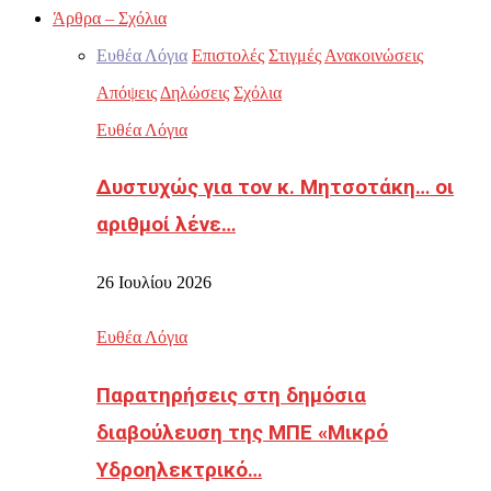
Άρθρα – Σχόλια
Ευθέα Λόγια
Επιστολές
Στιγμές
Ανακοινώσεις
Απόψεις
Δηλώσεις
Σχόλια
Ευθέα Λόγια
Δυστυχώς για τον κ. Μητσοτάκη… οι
αριθμοί λένε…
26 Ιουλίου 2026
Ευθέα Λόγια
Παρατηρήσεις στη δημόσια
διαβούλευση της ΜΠΕ «Μικρό
Υδροηλεκτρικό…