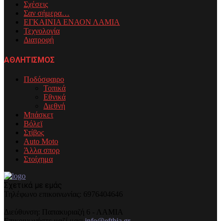
Σχέσεις
Σαν σήμερα…
ΕΓΚΑΙΝΙΑ ΕΝΑΟΝ ΛΑΜΙΑ
Τεχνολογία
Διατροφή
ΑΘΛΗΤΙΣΜΟΣ
Ποδόσφαιρο
Τοπικά
Εθνικά
Διεθνή
Μπάσκετ
Βόλεϊ
Στίβος
Auto Moto
Άλλα σπορ
Στοίχημα
Σχετικά με εμάς
Τηλέφωνo επικοινωνίας: 6976404646
Διεύθυνση: Παπακυριαζή 6 - ΛΑΜΙΑ
Επικοινωνήστε μαζί μας:
info@efthia.gr