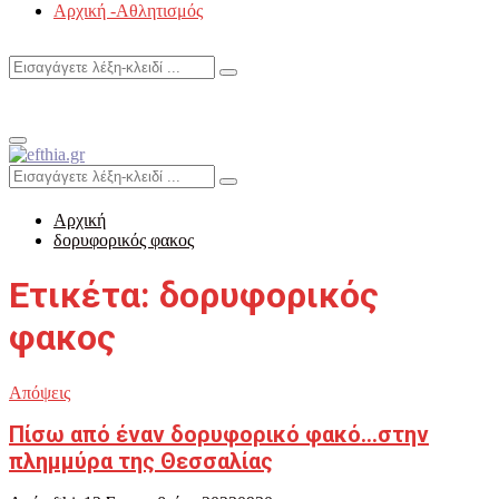
Αρχική -Αθλητισμός
Search
Search
for:
Primary
Menu
Search
Search
for:
Αρχική
δορυφορικός φακος
Ετικέτα: δορυφορικός
φακος
Απόψεις
Πίσω από έναν δορυφορικό φακό…στην
πλημμύρα της Θεσσαλίας