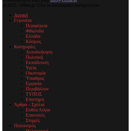
@2023 - efthia.gr. Όλα τα δικαιώματα διατηρούνται.
Αρχική
Γεγονότα
Περιφέρεια
Φθιώτιδα
Ελλάδα
Κόσμος
Κατηγορίες
Αυτοδιοίκηση
Πολιτική
Εκπαίδευση
Υγεία
Οικονομία
Ύπαιθρος
Εργασία
Περιβάλλον
ΤΥΠΟΣ
Επιστημη
Άρθρα – Σχόλια
Ευθέα Λόγια
Επιστολές
Στιγμές
Πολιτισμός
Πολιτιστικά