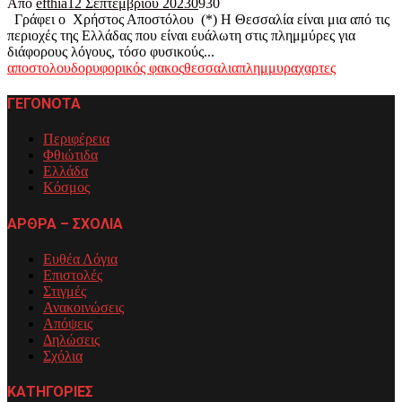
Από
efthia
12 Σεπτεμβρίου 2023
0
930
Γράφει ο Χρήστος Αποστόλου (*) Η Θεσσαλία είναι μια από τις
περιοχές της Ελλάδας που είναι ευάλωτη στις πλημμύρες για
διάφορους λόγους, τόσο φυσικούς...
αποστολου
δορυφορικός φακος
θεσσαλια
πλημμυρα
χαρτες
ΓΕΓΟΝΟΤΑ
Περιφέρεια
Φθιώτιδα
Ελλάδα
Κόσμος
ΑΡΘΡΑ – ΣΧΟΛΙΑ
Ευθέα Λόγια
Επιστολές
Στιγμές
Ανακοινώσεις
Απόψεις
Δηλώσεις
Σχόλια
ΚΑΤΗΓΟΡΙΕΣ