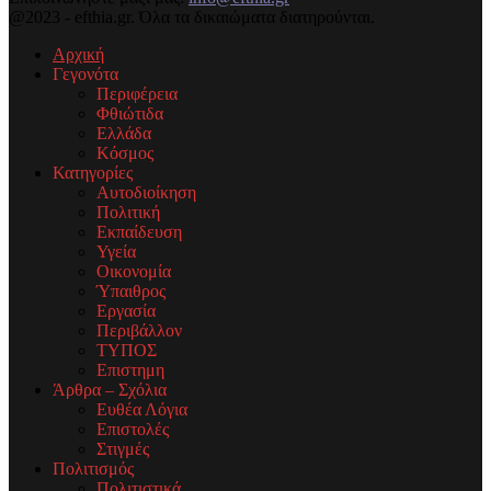
@2023 - efthia.gr. Όλα τα δικαιώματα διατηρούνται.
Αρχική
Γεγονότα
Περιφέρεια
Φθιώτιδα
Ελλάδα
Κόσμος
Κατηγορίες
Αυτοδιοίκηση
Πολιτική
Εκπαίδευση
Υγεία
Οικονομία
Ύπαιθρος
Εργασία
Περιβάλλον
ΤΥΠΟΣ
Επιστημη
Άρθρα – Σχόλια
Ευθέα Λόγια
Επιστολές
Στιγμές
Πολιτισμός
Πολιτιστικά