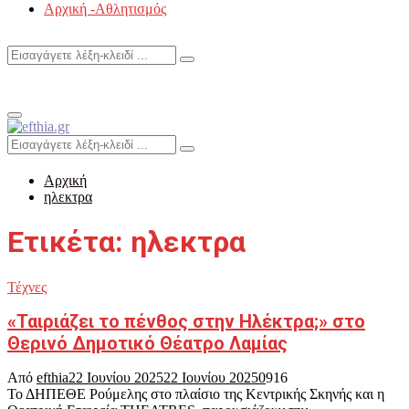
Αρχική -Αθλητισμός
Search
Search
for:
Primary
Menu
Search
Search
for:
Αρχική
ηλεκτρα
Ετικέτα: ηλεκτρα
Τέχνες
«Ταιριάζει το πένθος στην Ηλέκτρα;» στο
Θερινό Δημοτικό Θέατρο Λαμίας
Από
efthia
22 Ιουνίου 2025
22 Ιουνίου 2025
0
916
Το ΔΗΠΕΘΕ Ρούμελης στο πλαίσιο της Κεντρικής Σκηνής και η