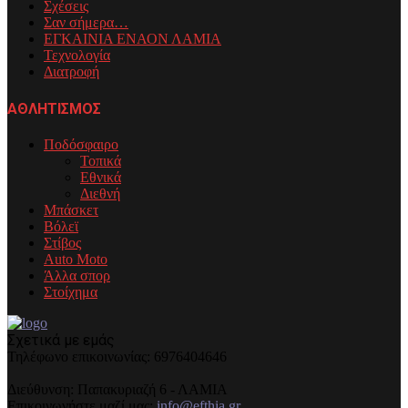
Σχέσεις
Σαν σήμερα…
ΕΓΚΑΙΝΙΑ ΕΝΑΟΝ ΛΑΜΙΑ
Τεχνολογία
Διατροφή
ΑΘΛΗΤΙΣΜΟΣ
Ποδόσφαιρο
Τοπικά
Εθνικά
Διεθνή
Μπάσκετ
Βόλεϊ
Στίβος
Auto Moto
Άλλα σπορ
Στοίχημα
Σχετικά με εμάς
Τηλέφωνo επικοινωνίας: 6976404646
Διεύθυνση: Παπακυριαζή 6 - ΛΑΜΙΑ
Επικοινωνήστε μαζί μας:
info@efthia.gr