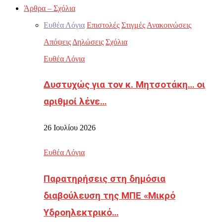
Άρθρα – Σχόλια
Ευθέα Λόγια
Επιστολές
Στιγμές
Ανακοινώσεις
Απόψεις
Δηλώσεις
Σχόλια
Ευθέα Λόγια
Δυστυχώς για τον κ. Μητσοτάκη… οι
αριθμοί λένε…
26 Ιουλίου 2026
Ευθέα Λόγια
Παρατηρήσεις στη δημόσια
διαβούλευση της ΜΠΕ «Μικρό
Υδροηλεκτρικό…