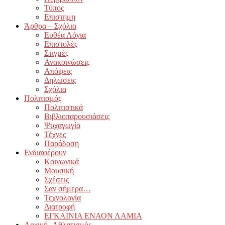
Τύπος
Επιστημη
Άρθρα – Σχόλια
Ευθέα Λόγια
Επιστολές
Στιγμές
Ανακοινώσεις
Απόψεις
Δηλώσεις
Σχόλια
Πολιτισμός
Πολιτιστικά
Βιβλιοπαρουσιάσεις
Ψυχαγωγία
Τέχνες
Παράδοση
Ενδιαφέρουν
Κοινωνικά
Μουσική
Σχέσεις
Σαν σήμερα…
Τεχνολογία
Διατροφή
ΕΓΚΑΙΝΙΑ ΕΝΑΟΝ ΛΑΜΙΑ
Αρχική -Αθλητισμός