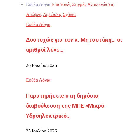
Ευθέα Λόγια
Επιστολές
Στιγμές
Ανακοινώσεις
Απόψεις
Δηλώσεις
Σχόλια
Ευθέα Λόγια
Δυστυχώς για τον κ. Μητσοτάκη… οι
αριθμοί λένε…
26 Ιουλίου 2026
Ευθέα Λόγια
Παρατηρήσεις στη δημόσια
διαβούλευση της ΜΠΕ «Μικρό
Υδροηλεκτρικό…
25 Ιουλίου 2026