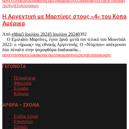
αργεντινη
κολομβια
κοπα αμερικα
μαρτινες
παραταση
τελικος
τροπαιο
Διεθνή
Ποδόσφαιρο
Η Αργεντινή με Μαρτίνες στους «4» του Κόπα
Αμέρικα
Από
efthia
5 Ιουλίου 2024
5 Ιουλίου 2024
0
392
Ο Εμιλιάνο Μαρτίνες, έγινε ξανά -μετά τον τελικό του Μουντιάλ
2022- ο «ήρωας» της εθνικής Αργεντινής. Ο «Ντιμπου» απέκρουσε
δύο πέναλτι στην ψυχοφθόρα διαδικασία...
αργεντινη
ημιτελικα
κοπα αμερικα
μαρτινες
πεναλτι
προκριση
ΓΕΓΟΝΟΤΑ
Περιφέρεια
Φθιώτιδα
Ελλάδα
Κόσμος
ΑΡΘΡΑ – ΣΧΟΛΙΑ
Ευθέα Λόγια
Επιστολές
Στιγμές