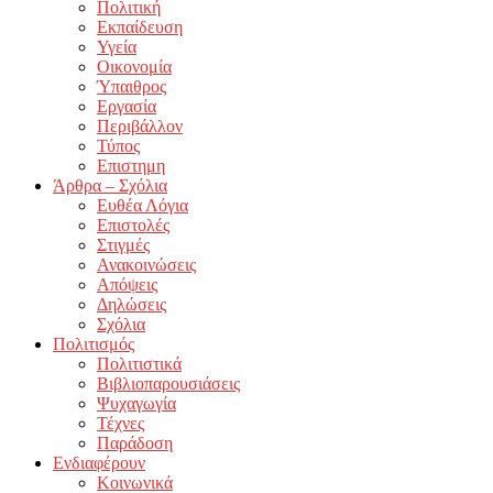
Πολιτική
Εκπαίδευση
Υγεία
Οικονομία
Ύπαιθρος
Εργασία
Περιβάλλον
Τύπος
Επιστημη
Άρθρα – Σχόλια
Ευθέα Λόγια
Επιστολές
Στιγμές
Ανακοινώσεις
Απόψεις
Δηλώσεις
Σχόλια
Πολιτισμός
Πολιτιστικά
Βιβλιοπαρουσιάσεις
Ψυχαγωγία
Τέχνες
Παράδοση
Ενδιαφέρουν
Κοινωνικά