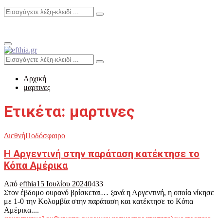
Search
Search
for:
Primary
Menu
Search
Search
for:
Αρχική
μαρτινες
Ετικέτα: μαρτινες
Διεθνή
Ποδόσφαιρο
H Αργεντινή στην παράταση κατέκτησε το
Κόπα Αμέρικα
Από
efthia
15 Ιουλίου 2024
0
433
Στον έβδομο ουρανό βρίσκεται… ξανά η Αργεντινή, η οποία νίκησε
με 1-0 την Κολομβία στην παράταση και κατέκτησε το Κόπα
Αμέρικα....