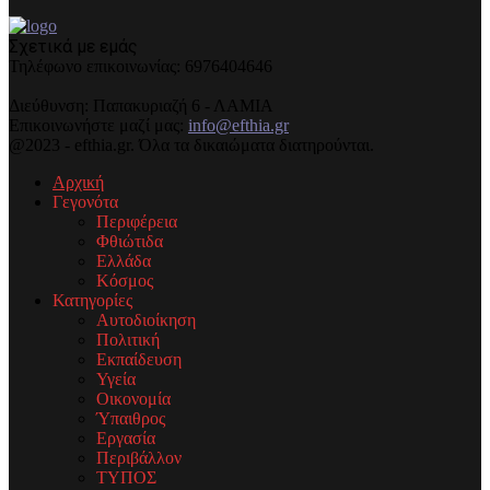
Σχετικά με εμάς
Τηλέφωνo επικοινωνίας: 6976404646
Διεύθυνση: Παπακυριαζή 6 - ΛΑΜΙΑ
Επικοινωνήστε μαζί μας:
info@efthia.gr
@2023 - efthia.gr. Όλα τα δικαιώματα διατηρούνται.
Αρχική
Γεγονότα
Περιφέρεια
Φθιώτιδα
Ελλάδα
Κόσμος
Κατηγορίες
Αυτοδιοίκηση
Πολιτική
Εκπαίδευση
Υγεία
Οικονομία
Ύπαιθρος
Εργασία
Περιβάλλον
ΤΥΠΟΣ