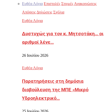
Ευθέα Λόγια
Επιστολές
Στιγμές
Ανακοινώσεις
Απόψεις
Δηλώσεις
Σχόλια
Ευθέα Λόγια
Δυστυχώς για τον κ. Μητσοτάκη… οι
αριθμοί λένε…
26 Ιουλίου 2026
Ευθέα Λόγια
Παρατηρήσεις στη δημόσια
διαβούλευση της ΜΠΕ «Μικρό
Υδροηλεκτρικό…
25 Ιουλίου 2026