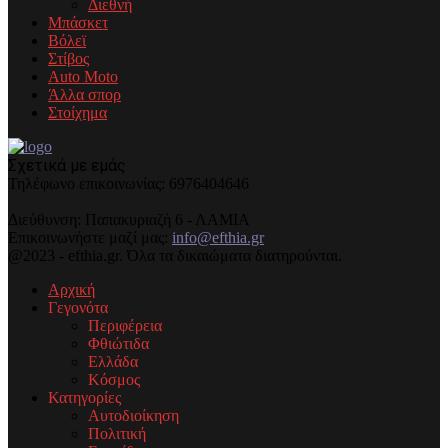
Διεθνή
Μπάσκετ
Βόλεϊ
Στίβος
Auto Moto
Άλλα σπορ
Στοίχημα
Σχετικά με εμάς
Τηλέφωνo επικοινωνίας: 6976404646
Διεύθυνση: Παπακυριαζή 6 - ΛΑΜΙΑ
Επικοινωνήστε μαζί μας:
info@efthia.gr
@2023 - efthia.gr. Όλα τα δικαιώματα διατηρούνται.
Αρχική
Γεγονότα
Περιφέρεια
Φθιώτιδα
Ελλάδα
Κόσμος
Κατηγορίες
Αυτοδιοίκηση
Πολιτική