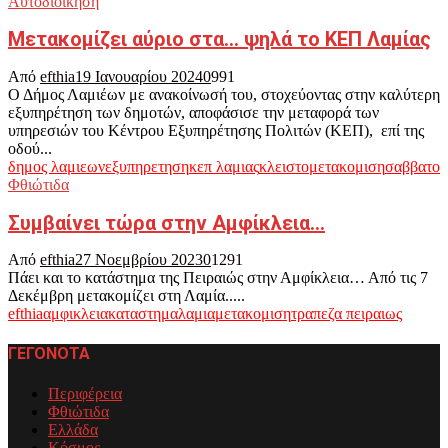
Αυτοδιοίκηση
Μετακομίζει αύριο στα… ψηλά το ΚΕΠ Λαμίας
Από
efthia
19 Ιανουαρίου 2024
0
991
Ο Δήμος Λαμιέων με ανακοίνωσή του, στοχεύοντας στην καλύτερη
εξυπηρέτηση των δημοτών, αποφάσισε την μεταφορά των
υπηρεσιών του Κέντρου Εξυπηρέτησης Πολιτών (ΚΕΠ), επί της
οδού...
δημος λαμιεων
εξυπηρετηση
κεπ λαμιας
κλειστο
μετακομιση
σαββατο
Φθιώτιδα
Συμβαίνει τώρα στην Αμφίκλεια…
Από
efthia
27 Νοεμβρίου 2023
0
1291
Πάει και το κατάστημα της Πειραιώς στην Αμφίκλεια… Από τις 7
Δεκέμβρη μετακομίζει στη Λαμία.....
efthia
αμφικλεια
καταστημα
λαμια
μετακομιση
τραπεζα πειραιως
ΓΕΓΟΝΟΤΑ
Περιφέρεια
Φθιώτιδα
Ελλάδα
Κόσμος