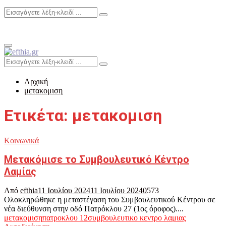
Search
Search
for:
Primary
Menu
Search
Search
for:
Αρχική
μετακομιση
Ετικέτα: μετακομιση
Κοινωνικά
Μετακόμισε το Συμβουλευτικό Κέντρο
Λαμίας
Από
efthia
11 Ιουλίου 2024
11 Ιουλίου 2024
0
573
Ολοκληρώθηκε η μεταστέγαση του Συμβουλευτικού Κέντρου σε
νέα διεύθυνση στην οδό Πατρόκλου 27 (1ος όροφος)....
μετακομιση
πατροκλου 12
συμβουλευτικο κεντρο λαμιας