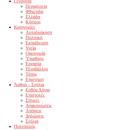
Γεγονότα
Περιφέρεια
Φθιώτιδα
Ελλάδα
Κόσμος
Κατηγορίες
Αυτοδιοίκηση
Πολιτική
Εκπαίδευση
Υγεία
Οικονομία
Ύπαιθρος
Εργασία
Περιβάλλον
Τύπος
Επιστημη
Άρθρα – Σχόλια
Ευθέα Λόγια
Επιστολές
Στιγμές
Ανακοινώσεις
Απόψεις
Δηλώσεις
Σχόλια
Πολιτισμός