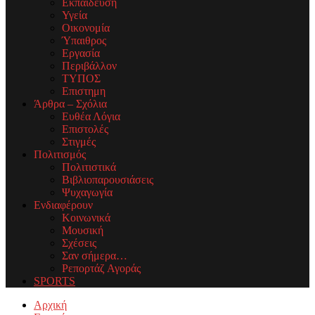
Εκπαίδευση
Υγεία
Οικονομία
Ύπαιθρος
Εργασία
Περιβάλλον
ΤΥΠΟΣ
Επιστημη
Άρθρα – Σχόλια
Ευθέα Λόγια
Επιστολές
Στιγμές
Πολιτισμός
Πολιτιστικά
Βιβλιοπαρουσιάσεις
Ψυχαγωγία
Ενδιαφέρουν
Κοινωνικά
Μουσική
Σχέσεις
Σαν σήμερα…
Ρεπορτάζ Αγοράς
SPORTS
Facebook
Twitter
Instagram
Youtube
Email
Αρχική