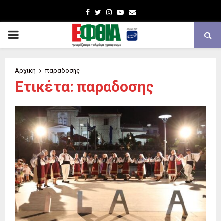
Facebook
Twitter
Instagram
Youtube
Email
PRIMARY
MENU
Αρχική
παραδοσης
Ετικέτα: παραδοσης