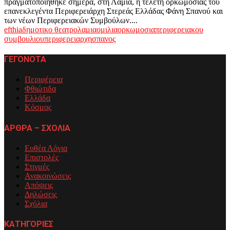
πραγματοποιήθηκε σήμερα, στη Λαμία, η τελετή ορκωμοσίας του
επανεκλεγέντα Περιφερειάρχη Στερεάς Ελλάδας Φάνη Σπανού και
των νέων Περιφερειακών Συμβούλων....
efthia
δημοτικο θεατρο
λαμια
ομιλια
ορκωμοσια
περιφερειακου
συμβουλιου
περιφερειαρχη
σπανος
ΓΕΓΟΝΟΤΑ
Περιφέρεια
Φθιώτιδα
Ελλάδα
Κόσμος
ΑΡΘΡΑ – ΣΧΟΛΙΑ
Ευθέα Λόγια
Επιστολές
Στιγμές
Ανακοινώσεις
Απόψεις
Δηλώσεις
Σχόλια
ΚΑΤΗΓΟΡΙΕΣ