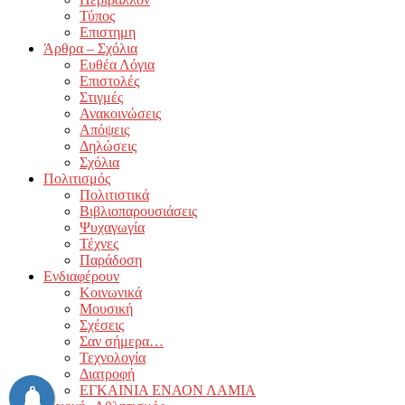
Τύπος
Επιστημη
Άρθρα – Σχόλια
Ευθέα Λόγια
Επιστολές
Στιγμές
Ανακοινώσεις
Απόψεις
Δηλώσεις
Σχόλια
Πολιτισμός
Πολιτιστικά
Βιβλιοπαρουσιάσεις
Ψυχαγωγία
Τέχνες
Παράδοση
Ενδιαφέρουν
Κοινωνικά
Μουσική
Σχέσεις
Σαν σήμερα…
Τεχνολογία
Διατροφή
ΕΓΚΑΙΝΙΑ ΕΝΑΟΝ ΛΑΜΙΑ