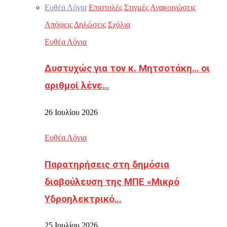
Ευθέα Λόγια
Επιστολές
Στιγμές
Ανακοινώσεις
Απόψεις
Δηλώσεις
Σχόλια
Ευθέα Λόγια
Δυστυχώς για τον κ. Μητσοτάκη… οι
αριθμοί λένε…
26 Ιουλίου 2026
Ευθέα Λόγια
Παρατηρήσεις στη δημόσια
διαβούλευση της ΜΠΕ «Μικρό
Υδροηλεκτρικό…
25 Ιουλίου 2026