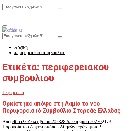
Search
Search
for:
Primary
Menu
Search
Search
for:
Αρχική
περιφερειακου συμβουλιου
Ετικέτα: περιφερειακου
συμβουλιου
Περιφέρεια
Ορκίστηκε απόψε στη Λαμία το νέο
Περιφερειακό Συμβούλιο Στερεάς Ελλάδας
Από
efthia
27 Δεκεμβρίου 2023
28 Δεκεμβρίου 2023
0
2173
Παρουσία του Αρχιεπισκόπου Αθηνών Ιερώνυμου Β΄