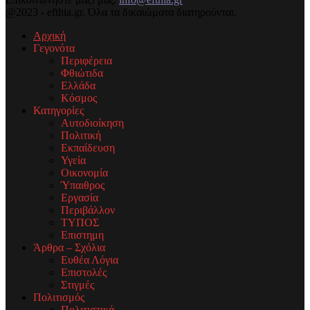
@2023 - efthia.gr. Όλα τα δικαιώματα διατηρούνται.
Αρχική
Γεγονότα
Περιφέρεια
Φθιώτιδα
Ελλάδα
Κόσμος
Κατηγορίες
Αυτοδιοίκηση
Πολιτική
Εκπαίδευση
Υγεία
Οικονομία
Ύπαιθρος
Εργασία
Περιβάλλον
ΤΥΠΟΣ
Επιστημη
Άρθρα – Σχόλια
Ευθέα Λόγια
Επιστολές
Στιγμές
Πολιτισμός
Πολιτιστικά