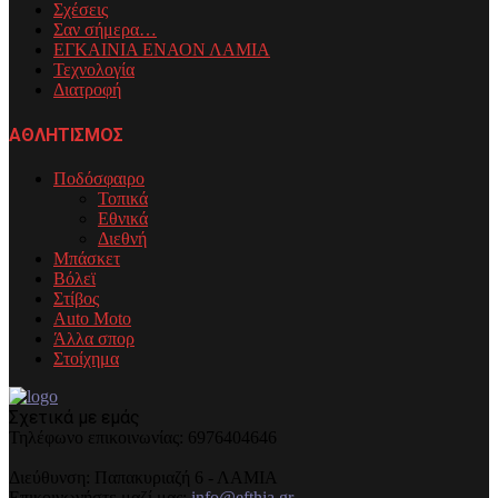
Σχέσεις
Σαν σήμερα…
ΕΓΚΑΙΝΙΑ ΕΝΑΟΝ ΛΑΜΙΑ
Τεχνολογία
Διατροφή
ΑΘΛΗΤΙΣΜΟΣ
Ποδόσφαιρο
Τοπικά
Εθνικά
Διεθνή
Μπάσκετ
Βόλεϊ
Στίβος
Auto Moto
Άλλα σπορ
Στοίχημα
Σχετικά με εμάς
Τηλέφωνo επικοινωνίας: 6976404646
Διεύθυνση: Παπακυριαζή 6 - ΛΑΜΙΑ
Επικοινωνήστε μαζί μας:
info@efthia.gr