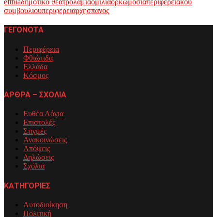
efthia
δημοτικο θεατρο
λαμια
ομιλια
ορκωμοσια
περιφερειακου
συμβουλιου
περιφερειαρχη
σπανος
ΓΕΓΟΝΟΤΑ
Περιφέρεια
Φθιώτιδα
Ελλάδα
Κόσμος
ΑΡΘΡΑ – ΣΧΟΛΙΑ
Ευθέα Λόγια
Επιστολές
Στιγμές
Ανακοινώσεις
Απόψεις
Δηλώσεις
Σχόλια
ΚΑΤΗΓΟΡΙΕΣ
Αυτοδιοίκηση
Πολιτική