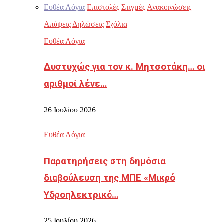
Ευθέα Λόγια
Επιστολές
Στιγμές
Ανακοινώσεις
Απόψεις
Δηλώσεις
Σχόλια
Ευθέα Λόγια
Δυστυχώς για τον κ. Μητσοτάκη… οι
αριθμοί λένε…
26 Ιουλίου 2026
Ευθέα Λόγια
Παρατηρήσεις στη δημόσια
διαβούλευση της ΜΠΕ «Μικρό
Υδροηλεκτρικό…
25 Ιουλίου 2026