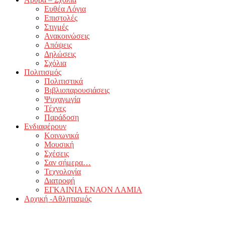
Ευθέα Λόγια
Επιστολές
Στιγμές
Ανακοινώσεις
Απόψεις
Δηλώσεις
Σχόλια
Πολιτισμός
Πολιτιστικά
Βιβλιοπαρουσιάσεις
Ψυχαγωγία
Τέχνες
Παράδοση
Ενδιαφέρουν
Κοινωνικά
Μουσική
Σχέσεις
Σαν σήμερα…
Τεχνολογία
Διατροφή
ΕΓΚΑΙΝΙΑ ΕΝΑΟΝ ΛΑΜΙΑ
Αρχική -Αθλητισμός