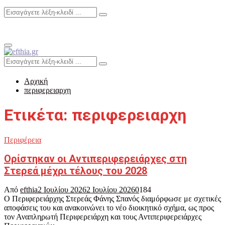
Search
Search
for:
Primary
Menu
Search
Search
for:
Αρχική
περιφερειαρχη
Ετικέτα: περιφερειαρχη
Περιφέρεια
Ορίστηκαν οι Αντιπεριφερειάρχες στη
Στερεά μέχρι τέλους του 2028
Από
efthia
2 Ιουλίου 2026
2 Ιουλίου 2026
0
184
Ο Περιφερειάρχης Στερεάς Φάνης Σπανός διαμόρφωσε με σχετικές
αποφάσεις του και ανακοινώνει το νέο διοικητικό σχήμα, ως προς
τον Αναπληρωτή Περιφερειάρχη και τους Αντιπεριφερειάρχες