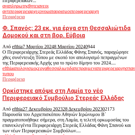
Περιφερειακών...
αναπληρωτης
θητεια
νεοι
αντιπεριφερειαρχες
ονοματα
ορισμοι
περιφερειαρχη
Περιφέρεια
Φ. Σπανός: 23 εκ. για έργα στη Θεσσαλιώτιδα
Δομοκού και στη βορ. Εύβοια
Από
efthia
7 Μαρτίου 2024
8 Μαρτίου 2024
0
944
Ο Περιφερειάρχης Στερεάς Ελλάδας Φάνης Σπανός, παραχώρησε
χθες συνέντευξη Τύπου με σκοπό τον απολογισμό πεπραγμένων
της Περιφερειακής Αρχής για το πρώτο δίμηνο του 2024....
efthia
απολογισμος
εργα
θεσσαλιωτιδα
πεπραγμενα
περιφερειαρχη
σπαν
τυπου
Περιφέρεια
Ορκίστηκε απόψε στη Λαμία το νέο
Περιφερειακό Συμβούλιο Στερεάς Ελλάδας
Από
efthia
27 Δεκεμβρίου 2023
28 Δεκεμβρίου 2023
0
2173
Παρουσία του Αρχιεπισκόπου Αθηνών Ιερώνυμου Β΄
πραγματοποιήθηκε σήμερα, στη Λαμία, η τελετή ορκωμοσίας του
επανεκλεγέντα Περιφερειάρχη Στερεάς Ελλάδας Φάνη Σπανού και
των νέων Περιφερειακών Συμβούλων....