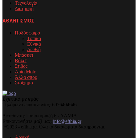
Τεχνολογία
Διατροφή
ΑΘΛΗΤΙΣΜΟΣ
Ποδόσφαιρο
Τοπικά
Εθνικά
Διεθνή
Μπάσκετ
Βόλεϊ
Στίβος
Auto Moto
Άλλα σπορ
Στοίχημα
Σχετικά με εμάς
Τηλέφωνo επικοινωνίας: 6976404646
Διεύθυνση: Παπακυριαζή 6 - ΛΑΜΙΑ
Επικοινωνήστε μαζί μας:
info@efthia.gr
@2023 - efthia.gr. Όλα τα δικαιώματα διατηρούνται.
Αρχική