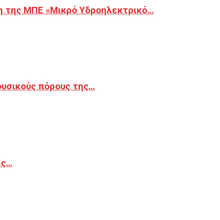
η της ΜΠΕ «Μικρό Υδροηλεκτρικό…
φυσικούς πόρους της…
ές…