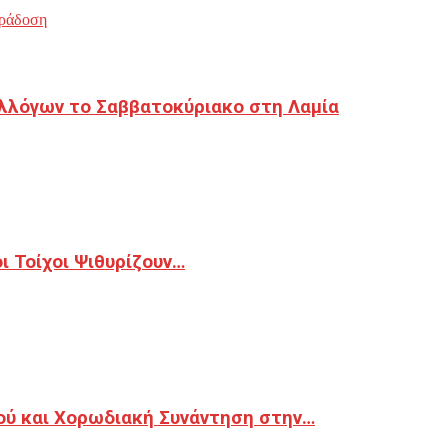
ράδοση
λλόγων το Σαββατοκύριακο στη Λαμία
 Τοίχοι Ψιθυρίζουν…
ού και Χορωδιακή Συνάντηση στην…