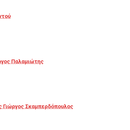
ντού
ργος Παλαμιώτης
ς Γιώργος Σκαμπερδόπουλος