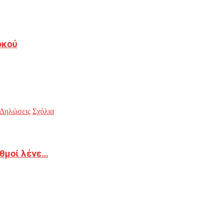
οκού
Δηλώσεις
Σχόλια
ιθμοί λένε…