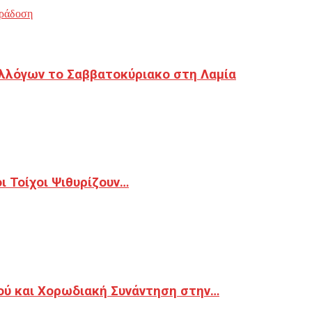
ράδοση
λλόγων το Σαββατοκύριακο στη Λαμία
 Τοίχοι Ψιθυρίζουν…
ού και Χορωδιακή Συνάντηση στην…