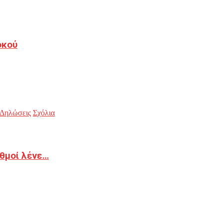
οκού
Δηλώσεις
Σχόλια
ιθμοί λένε…