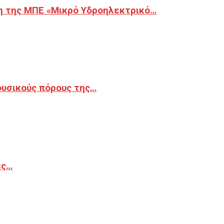
η της ΜΠΕ «Μικρό Υδροηλεκτρικό…
φυσικούς πόρους της…
ές…