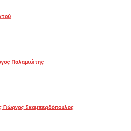
ντού
ργος Παλαμιώτης
ς Γιώργος Σκαμπερδόπουλος