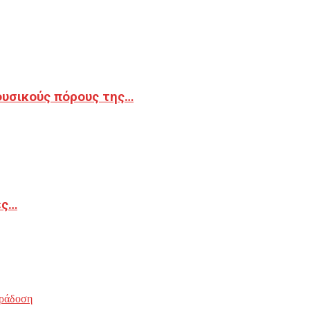
φυσικούς πόρους της…
ές…
ράδοση