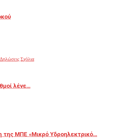
οκού
Δηλώσεις
Σχόλια
ιθμοί λένε…
η της ΜΠΕ «Μικρό Υδροηλεκτρικό…