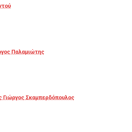
ντού
ργος Παλαμιώτης
ς Γιώργος Σκαμπερδόπουλος