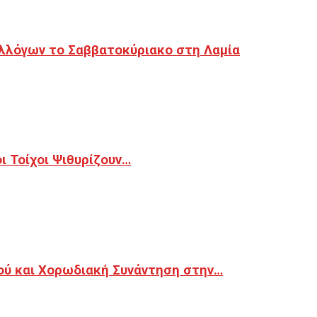
λλόγων το Σαββατοκύριακο στη Λαμία
 Τοίχοι Ψιθυρίζουν…
ού και Χορωδιακή Συνάντηση στην…