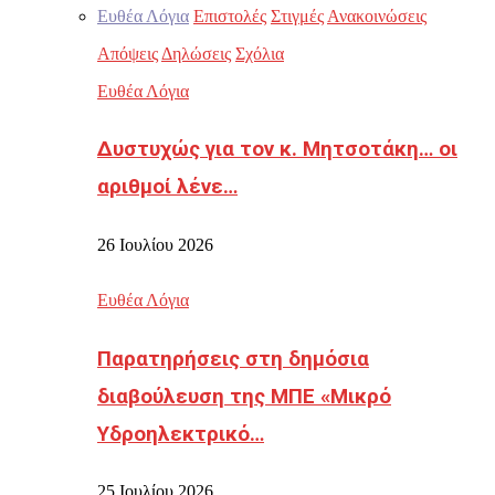
Ευθέα Λόγια
Επιστολές
Στιγμές
Ανακοινώσεις
Απόψεις
Δηλώσεις
Σχόλια
Ευθέα Λόγια
Δυστυχώς για τον κ. Μητσοτάκη… οι
αριθμοί λένε…
26 Ιουλίου 2026
Ευθέα Λόγια
Παρατηρήσεις στη δημόσια
διαβούλευση της ΜΠΕ «Μικρό
Υδροηλεκτρικό…
25 Ιουλίου 2026