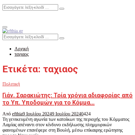
Search
Search
for:
Primary
Menu
Search
Search
for:
Αρχική
ταχιαος
Ετικέτα: ταχιαος
Πολιτική
Γιάν. Σαρακιώτης: Τρία χρόνια αδιαφορίας από
το Υπ. Υποδομών για το Κόμμα…
Από
efthia
9 Ιουλίου 2024
9 Ιουλίου 2024
0
424
Τη γενικευμένη αγωνία των κατοίκων της περιοχής του Κόμματος
Λαμίας απέναντι στον κίνδυνο εκδήλωσης πλημμυρικών
φαινομένων επανέφερε στη Βουλή, μέσω επίκαιρης ερώτησης