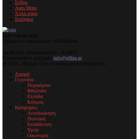
Στίβος
Auto Moto
Άλλα σπορ
Στοίχημα
Σχετικά με εμάς
Τηλέφωνo επικοινωνίας: 6976404646
Διεύθυνση: Παπακυριαζή 6 - ΛΑΜΙΑ
Επικοινωνήστε μαζί μας:
info@efthia.gr
@2023 - efthia.gr. Όλα τα δικαιώματα διατηρούνται.
Αρχική
Γεγονότα
Περιφέρεια
Φθιώτιδα
Ελλάδα
Κόσμος
Κατηγορίες
Αυτοδιοίκηση
Πολιτική
Εκπαίδευση
Υγεία
Οικονομία