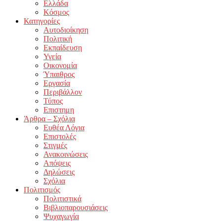
Ελλάδα
Κόσμος
Κατηγορίες
Αυτοδιοίκηση
Πολιτική
Εκπαίδευση
Υγεία
Οικονομία
Ύπαιθρος
Εργασία
Περιβάλλον
Τύπος
Επιστημη
Άρθρα – Σχόλια
Ευθέα Λόγια
Επιστολές
Στιγμές
Ανακοινώσεις
Απόψεις
Δηλώσεις
Σχόλια
Πολιτισμός
Πολιτιστικά
Βιβλιοπαρουσιάσεις
Ψυχαγωγία