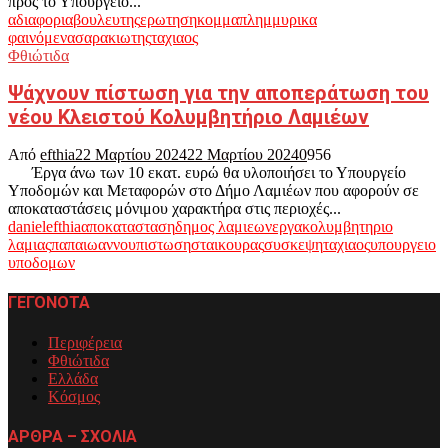
προς το Υπουργείο...
αδιαφορια
βουλευτης
ερωτηση
κομμα
πλημμυρικα
φαινόμενα
σαρακιωτης
ταχιαος
Φθιώτιδα
Ψάχνουν πίστωση για την αποπεράτωση του
νέου Κλειστού Κολυμβητήριο Λαμιέων
Από
efthia
22 Μαρτίου 2024
22 Μαρτίου 2024
0
956
Έργα άνω των 10 εκατ. ευρώ θα υλοποιήσει το Υπουργείο
Υποδομών και Μεταφορών στο Δήμο Λαμιέων που αφορούν σε
αποκαταστάσεις μόνιμου χαρακτήρα στις περιοχές...
daniel
efthia
αποκατασταση
δημος λαμιεων
εργα
κολυμβητηριο
λαμιας
παπαιωαννου
πιστωση
σταικουρας
συσκεψη
ταχιαος
υπουργειο
υποδομων
ΓΕΓΟΝΟΤΑ
Περιφέρεια
Φθιώτιδα
Ελλάδα
Κόσμος
ΑΡΘΡΑ – ΣΧΟΛΙΑ