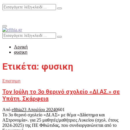
Search
Search
for:
Primary
Menu
Search
Search
for:
Αρχική
φυσικη
Ετικέτα: φυσικη
Επιστημη
Τον Ιούλη το 3ο θερινό σχολείο «ΔΙ.ΑΣ.» σε
Υπάτη, Σκάρφεια
Από
efthia
23 Απριλίου 2024
0
601
Το 3ο θερινό σχολείο «ΔΙ.ΑΣ» με θέμα «ΔΙάστημα και
ΑΣτρονομία». για 25 μαθητές/μαθήτριες Λυκείου (σχολ. έτους
2024-2025) της ΠΕ Φθιώτιδας, που συνδιοργανώνεται από το