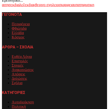
Ερευνητικό...
αιτησεις
διαλεξεις
διας
θερινο σχολειο
σκαρφεια
υπατη
φυσικη
ΓΕΓΟΝΟΤΑ
Περιφέρεια
Φθιώτιδα
Ελλάδα
Κόσμος
ΑΡΘΡΑ – ΣΧΟΛΙΑ
Ευθέα Λόγια
Επιστολές
Στιγμές
Ανακοινώσεις
Απόψεις
Δηλώσεις
Σχόλια
ΚΑΤΗΓΟΡΙΕΣ
Αυτοδιοίκηση
Πολιτική