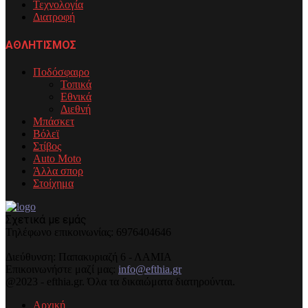
Τεχνολογία
Διατροφή
ΑΘΛΗΤΙΣΜΟΣ
Ποδόσφαιρο
Τοπικά
Εθνικά
Διεθνή
Μπάσκετ
Βόλεϊ
Στίβος
Auto Moto
Άλλα σπορ
Στοίχημα
Σχετικά με εμάς
Τηλέφωνo επικοινωνίας: 6976404646
Διεύθυνση: Παπακυριαζή 6 - ΛΑΜΙΑ
Επικοινωνήστε μαζί μας:
info@efthia.gr
@2023 - efthia.gr. Όλα τα δικαιώματα διατηρούνται.
Αρχική