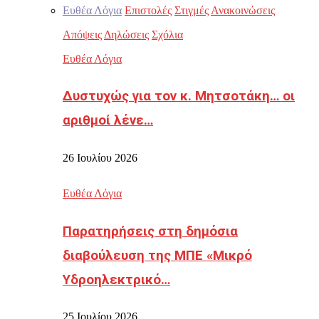
Ευθέα Λόγια
Επιστολές
Στιγμές
Ανακοινώσεις
Απόψεις
Δηλώσεις
Σχόλια
Ευθέα Λόγια
Δυστυχώς για τον κ. Μητσοτάκη… οι
αριθμοί λένε…
26 Ιουλίου 2026
Ευθέα Λόγια
Παρατηρήσεις στη δημόσια
διαβούλευση της ΜΠΕ «Μικρό
Υδροηλεκτρικό…
25 Ιουλίου 2026