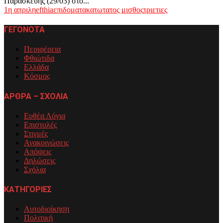
Παρασκευής (29/03) στο...
1η απριλη
efthia
επιδοματα
κατωτατος μισθος
τριετιες
ΓΕΓΟΝΟΤΑ
Περιφέρεια
Φθιώτιδα
Ελλάδα
Κόσμος
ΑΡΘΡΑ – ΣΧΟΛΙΑ
Ευθέα Λόγια
Επιστολές
Στιγμές
Ανακοινώσεις
Απόψεις
Δηλώσεις
Σχόλια
ΚΑΤΗΓΟΡΙΕΣ
Αυτοδιοίκηση
Πολιτική