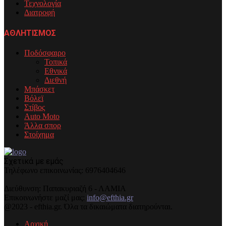
Τεχνολογία
Διατροφή
ΑΘΛΗΤΙΣΜΟΣ
Ποδόσφαιρο
Τοπικά
Εθνικά
Διεθνή
Μπάσκετ
Βόλεϊ
Στίβος
Auto Moto
Άλλα σπορ
Στοίχημα
Σχετικά με εμάς
Τηλέφωνo επικοινωνίας: 6976404646
Διεύθυνση: Παπακυριαζή 6 - ΛΑΜΙΑ
Επικοινωνήστε μαζί μας:
info@efthia.gr
@2023 - efthia.gr. Όλα τα δικαιώματα διατηρούνται.
Αρχική