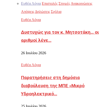
Ευθέα Λόγια
Επιστολές
Στιγμές
Ανακοινώσεις
Απόψεις
Δηλώσεις
Σχόλια
Ευθέα Λόγια
Δυστυχώς για τον κ. Μητσοτάκη… οι
αριθμοί λένε…
26 Ιουλίου 2026
Ευθέα Λόγια
Παρατηρήσεις στη δημόσια
διαβούλευση της ΜΠΕ «Μικρό
Υδροηλεκτρικό…
25 Ιουλίου 2026