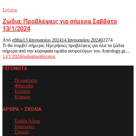
Σχέσεις
Ζώδια: Προβλέψεις για σήμερα Σαββάτο
13/1/2024
Από
efthia
13 Ιανουαρίου 2024
14 Ιανουαρίου 2024
0
2274
Τι θα συμβεί σήμερα; Ημερήσιες προβλέψεις για όλα τα ζώδια
σήμερα από την κορυφαία ομάδα αστρολόγων του Astrology.gr....
13/1/2024
ζωδια
προβλεψεις
ΓΕΓΟΝΟΤΑ
Περιφέρεια
Φθιώτιδα
Ελλάδα
Κόσμος
ΑΡΘΡΑ – ΣΧΟΛΙΑ
Ευθέα Λόγια
Επιστολές
Στιγμές