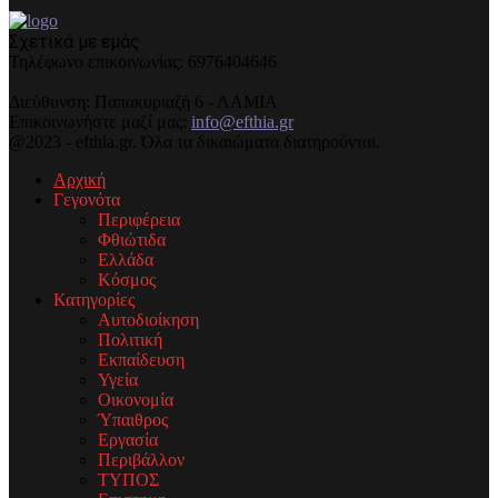
Σχετικά με εμάς
Τηλέφωνo επικοινωνίας: 6976404646
Διεύθυνση: Παπακυριαζή 6 - ΛΑΜΙΑ
Επικοινωνήστε μαζί μας:
info@efthia.gr
@2023 - efthia.gr. Όλα τα δικαιώματα διατηρούνται.
Αρχική
Γεγονότα
Περιφέρεια
Φθιώτιδα
Ελλάδα
Κόσμος
Κατηγορίες
Αυτοδιοίκηση
Πολιτική
Εκπαίδευση
Υγεία
Οικονομία
Ύπαιθρος
Εργασία
Περιβάλλον
ΤΥΠΟΣ