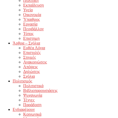
Πολιτική
Εκπαίδευση
Υγεία
Οικονομία
Ύπαιθρος
Εργασία
Περιβάλλον
Τύπος
Επιστημη
Άρθρα – Σχόλια
Ευθέα Λόγια
Επιστολές
Στιγμές
Ανακοινώσεις
Απόψεις
Δηλώσεις
Σχόλια
Πολιτισμός
Πολιτιστικά
Βιβλιοπαρουσιάσεις
Ψυχαγωγία
Τέχνες
Παράδοση
Ενδιαφέρουν
Κοινωνικά