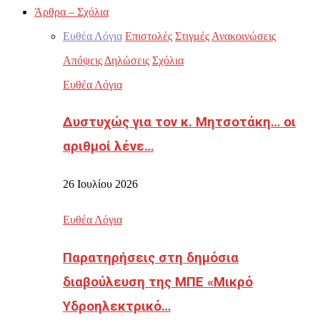
Άρθρα – Σχόλια
Ευθέα Λόγια
Επιστολές
Στιγμές
Ανακοινώσεις
Απόψεις
Δηλώσεις
Σχόλια
Ευθέα Λόγια
Δυστυχώς για τον κ. Μητσοτάκη… οι
αριθμοί λένε…
26 Ιουλίου 2026
Ευθέα Λόγια
Παρατηρήσεις στη δημόσια
διαβούλευση της ΜΠΕ «Μικρό
Υδροηλεκτρικό…