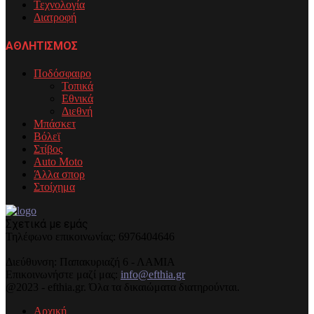
Τεχνολογία
Διατροφή
ΑΘΛΗΤΙΣΜΟΣ
Ποδόσφαιρο
Τοπικά
Εθνικά
Διεθνή
Μπάσκετ
Βόλεϊ
Στίβος
Auto Moto
Άλλα σπορ
Στοίχημα
Σχετικά με εμάς
Τηλέφωνo επικοινωνίας: 6976404646
Διεύθυνση: Παπακυριαζή 6 - ΛΑΜΙΑ
Επικοινωνήστε μαζί μας:
info@efthia.gr
@2023 - efthia.gr. Όλα τα δικαιώματα διατηρούνται.
Αρχική