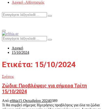
Αρχική -Αθλητισμός
Search
Search
for:
Primary
Menu
Search
Search
for:
Αρχική
15/10/2024
Ετικέτα: 15/10/2024
Σχέσεις
Ζώδια: Προβλέψεις για σήμερα Τρίτη
15/10/2024
Από
efthia
15 Οκτωβρίου 2024
0
389
Τι θα συμβεί σήμερα; Ημερήσιες προβλέψεις για όλα τα ζώδια