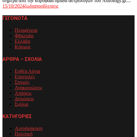
σήμερα από την κορυφαία ομάδα αστρολόγων του Astrology.gr....
15/10/2024
ζωδια
προβλεψεις
ΓΕΓΟΝΟΤΑ
Περιφέρεια
Φθιώτιδα
Ελλάδα
Κόσμος
ΑΡΘΡΑ – ΣΧΟΛΙΑ
Ευθέα Λόγια
Επιστολές
Στιγμές
Ανακοινώσεις
Απόψεις
Δηλώσεις
Σχόλια
ΚΑΤΗΓΟΡΙΕΣ
Αυτοδιοίκηση
Πολιτική