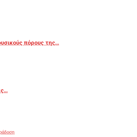
φυσικούς πόρους της…
ές…
ράδοση