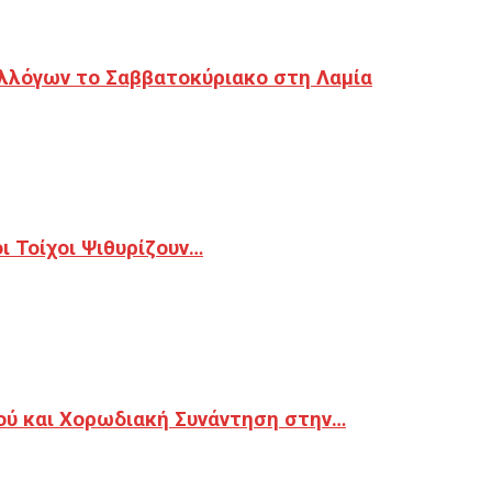
λλόγων το Σαββατοκύριακο στη Λαμία
 Τοίχοι Ψιθυρίζουν…
ού και Χορωδιακή Συνάντηση στην…