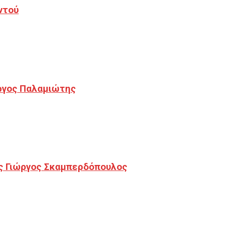
ντού
ργος Παλαμιώτης
ς Γιώργος Σκαμπερδόπουλος