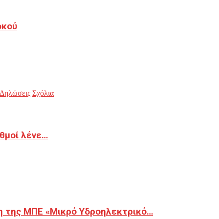
οκού
Δηλώσεις
Σχόλια
ιθμοί λένε…
η της ΜΠΕ «Μικρό Υδροηλεκτρικό…