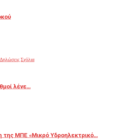
οκού
Δηλώσεις
Σχόλια
ιθμοί λένε…
η της ΜΠΕ «Μικρό Υδροηλεκτρικό…