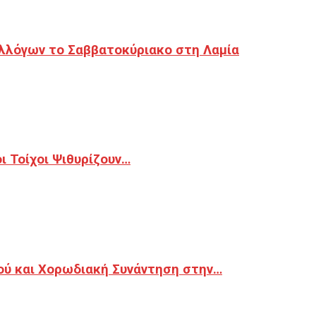
λλόγων το Σαββατοκύριακο στη Λαμία
 Τοίχοι Ψιθυρίζουν…
ού και Χορωδιακή Συνάντηση στην…