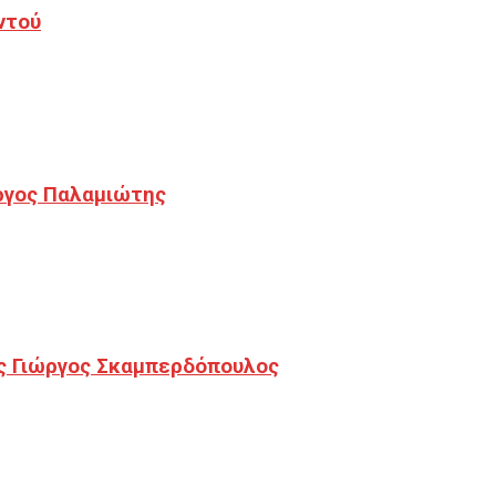
ντού
ργος Παλαμιώτης
ς Γιώργος Σκαμπερδόπουλος