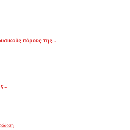
φυσικούς πόρους της…
ές…
ράδοση