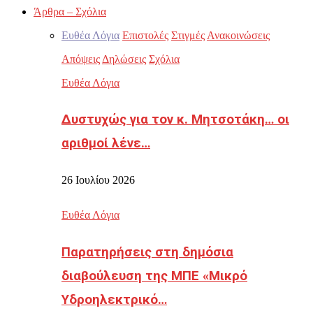
Άρθρα – Σχόλια
Ευθέα Λόγια
Επιστολές
Στιγμές
Ανακοινώσεις
Απόψεις
Δηλώσεις
Σχόλια
Ευθέα Λόγια
Δυστυχώς για τον κ. Μητσοτάκη… οι
αριθμοί λένε…
26 Ιουλίου 2026
Ευθέα Λόγια
Παρατηρήσεις στη δημόσια
διαβούλευση της ΜΠΕ «Μικρό
Υδροηλεκτρικό…