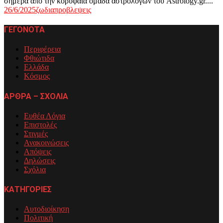
σήμερα από την κορυφαία ομάδα αστρολόγων του Astrology.gr....
26/6/2025
ζωδια
προβλεψεις
ΓΕΓΟΝΟΤΑ
Περιφέρεια
Φθιώτιδα
Ελλάδα
Κόσμος
ΑΡΘΡΑ – ΣΧΟΛΙΑ
Ευθέα Λόγια
Επιστολές
Στιγμές
Ανακοινώσεις
Απόψεις
Δηλώσεις
Σχόλια
ΚΑΤΗΓΟΡΙΕΣ
Αυτοδιοίκηση
Πολιτική