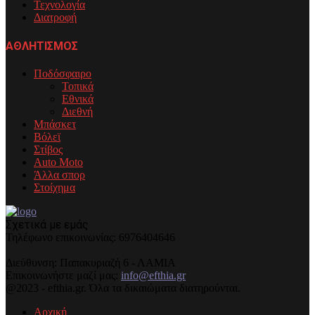
Τεχνολογία
Διατροφή
ΑΘΛΗΤΙΣΜΟΣ
Ποδόσφαιρο
Τοπικά
Εθνικά
Διεθνή
Μπάσκετ
Βόλεϊ
Στίβος
Auto Moto
Άλλα σπορ
Στοίχημα
Σχετικά με εμάς
Τηλέφωνo επικοινωνίας: 6976404646
Διεύθυνση: Παπακυριαζή 6 - ΛΑΜΙΑ
Επικοινωνήστε μαζί μας:
info@efthia.gr
@2023 - efthia.gr. Όλα τα δικαιώματα διατηρούνται.
Αρχική